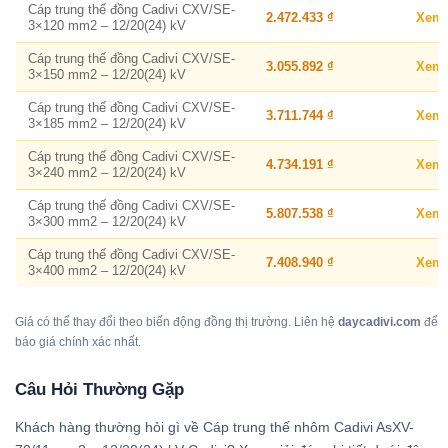
Cáp trung thế đồng Cadivi CXV/SE-
2.472.433 ₫
Xem
3×120 mm2 – 12/20(24) kV
Cáp trung thế đồng Cadivi CXV/SE-
3.055.892 ₫
Xem
3×150 mm2 – 12/20(24) kV
Cáp trung thế đồng Cadivi CXV/SE-
3.711.744 ₫
Xem
3×185 mm2 – 12/20(24) kV
Cáp trung thế đồng Cadivi CXV/SE-
4.734.191 ₫
Xem
3×240 mm2 – 12/20(24) kV
Cáp trung thế đồng Cadivi CXV/SE-
5.807.538 ₫
Xem
3×300 mm2 – 12/20(24) kV
Cáp trung thế đồng Cadivi CXV/SE-
7.408.940 ₫
Xem
3×400 mm2 – 12/20(24) kV
Giá có thể thay đổi theo biến động đồng thị trường. Liên hệ
daycadivi.com
để
báo giá chính xác nhất.
Câu Hỏi Thường Gặp
Khách hàng thường hỏi gì về Cáp trung thế nhôm Cadivi AsXV-