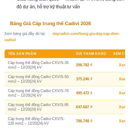
độ dự án, hỗ trợ kỹ thuật tư vấn
Bảng Giá Cáp trung thế Cadivi 2026
Xem bảng giá đầy đủ tại:
daycadivi.com/bang-gia-day-cap-dien-
cadivi/
TÊN SẢN PHẨM
GIÁ THAM KHẢO
XEM CHI
Cáp trung thế đồng Cadivi CXV/S-35
298.782 ₫
Xem
mm2 – 12/20(24) kV
Cáp trung thế đồng Cadivi CXV/S-50
375.246 ₫
Xem
mm2 – 12/20(24) kV
Cáp trung thế đồng Cadivi CXV/S-70
495.472 ₫
Xem
mm2 – 12/20(24) kV
Cáp trung thế đồng Cadivi CXV/S-95
647.687 ₫
Xem
mm2 – 12/20(24) kV
Cáp trung thế đồng Cadivi CXV/S-
786.748 ₫
Xem
120 mm2 – 12/20(24) kV