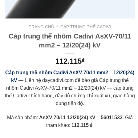
TRANG CHỦ
/
CÁP TRUNG THẾ CADIVI
Cáp trung thế nhôm Cadivi AsXV-70/11
mm2 – 12/20(24) kV
112.115
₫
Cáp trung thế nhôm Cadivi AsXV-70/11 mm2 – 12/20(24)
kV
— Liên hệ daycadivi.com để báo giá Cáp trung thế
nhôm Cadivi AsXV-70/11 mm2 – 12/20(24) kV — cáp trung
thế Cadivi chính hãng, đầy đủ chứng chỉ xuất xứ, giao hàng
đúng tiến độ.
Mã sản phẩm:
AsXV-70/11-12/20(24) kV – 56011533
. Giá
tham khảo:
112.115 ₫
.