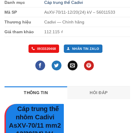
Danh mục
Cáp trung thế Cadivi
Mã SP
AsXV-70/11-12/20(24) kV – 56011533
Thương hiệu
Cadivi — Chính hãng
Giá tham khảo
112.115 ₫
0933320468
NHẮN TIN ZALO
THÔNG TIN
HỎI ĐÁP
Cáp trung thế
nhôm Cadivi
AsXV-70/11 mm2