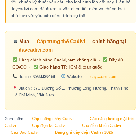
tiêu chuẩn kỹ thuật yêu cầu cho loại hình lắp đặt này. Liên hệ
daycadivi.com để được tư vấn chọn tiết diện và chủng loại
phù hợp với yêu cầu công trình cụ thể.
Mua
Cáp trung thế Cadivi
chính hãng tại
daycadivi.com
Hàng chính hãng Cadivi, tem chống giả ·
Đầy đủ
CO/CQ ·
Giao hàng TP.HCM & toàn quốc
Hotline:
0933320468
·
Website:
daycadivi.com
Địa chỉ: 37C Đường Số 1, Phường Long Trường, Thành Phố
Hồ Chí Minh, Việt Nam
Xem thêm:
Cáp chống cháy Cadivi
·
Cáp năng lượng mặt trời
Cadivi
·
Cáp điện kế Cadivi
·
Cáp điều khiển Cadivi
·
Cầu Dao Cadivi
·
Bảng giá dây điện Cadivi 2026