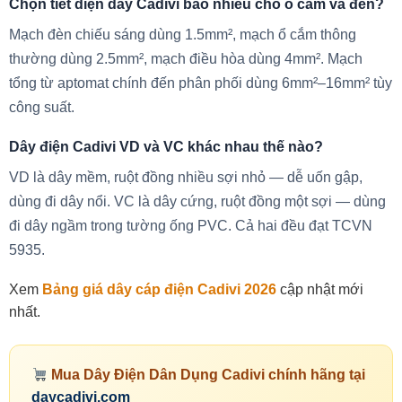
Chọn tiết diện dây Cadivi bao nhiêu cho ổ cắm và đèn?
Mạch đèn chiếu sáng dùng 1.5mm², mạch ổ cắm thông
thường dùng 2.5mm², mạch điều hòa dùng 4mm². Mạch
tổng từ aptomat chính đến phân phối dùng 6mm²–16mm² tùy
công suất.
Dây điện Cadivi VD và VC khác nhau thế nào?
VD là dây mềm, ruột đồng nhiều sợi nhỏ — dễ uốn gập,
dùng đi dây nổi. VC là dây cứng, ruột đồng một sợi — dùng
đi dây ngầm trong tường ống PVC. Cả hai đều đạt TCVN
5935.
Xem
Bảng giá dây cáp điện Cadivi 2026
cập nhật mới
nhất.
Mua Dây Điện Dân Dụng Cadivi chính hãng tại
daycadivi.com