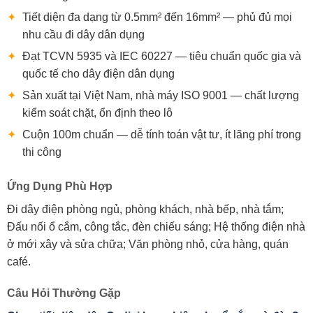
✦
Tiết diện đa dạng từ 0.5mm² đến 16mm² — phủ đủ mọi
nhu cầu đi dây dân dụng
✦
Đạt TCVN 5935 và IEC 60227 — tiêu chuẩn quốc gia và
quốc tế cho dây điện dân dụng
✦
Sản xuất tại Việt Nam, nhà máy ISO 9001 — chất lượng
kiểm soát chặt, ổn định theo lô
✦
Cuộn 100m chuẩn — dễ tính toán vật tư, ít lãng phí trong
thi công
Ứng Dụng Phù Hợp
Đi dây điện phòng ngủ, phòng khách, nhà bếp, nhà tắm;
Đấu nối ổ cắm, công tắc, đèn chiếu sáng; Hệ thống điện nhà
ở mới xây và sửa chữa; Văn phòng nhỏ, cửa hàng, quán
café.
Câu Hỏi Thường Gặp