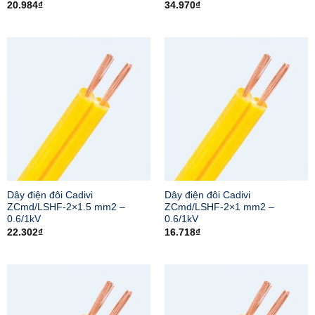
20.984
₫
34.970
₫
Dây điện đôi Cadivi
Dây điện đôi Cadivi
ZCmd/LSHF-2×1.5 mm2 –
ZCmd/LSHF-2×1 mm2 –
0.6/1kV
0.6/1kV
22.302
₫
16.718
₫