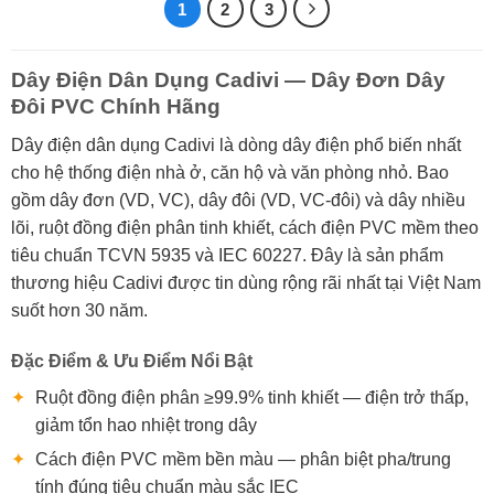
1
2
3
Dây Điện Dân Dụng Cadivi — Dây Đơn Dây
Đôi PVC Chính Hãng
Dây điện dân dụng Cadivi là dòng dây điện phổ biến nhất
cho hệ thống điện nhà ở, căn hộ và văn phòng nhỏ. Bao
gồm dây đơn (VD, VC), dây đôi (VD, VC-đôi) và dây nhiều
lõi, ruột đồng điện phân tinh khiết, cách điện PVC mềm theo
tiêu chuẩn TCVN 5935 và IEC 60227. Đây là sản phẩm
thương hiệu Cadivi được tin dùng rộng rãi nhất tại Việt Nam
suốt hơn 30 năm.
Đặc Điểm & Ưu Điểm Nổi Bật
✦
Ruột đồng điện phân ≥99.9% tinh khiết — điện trở thấp,
giảm tổn hao nhiệt trong dây
✦
Cách điện PVC mềm bền màu — phân biệt pha/trung
tính đúng tiêu chuẩn màu sắc IEC