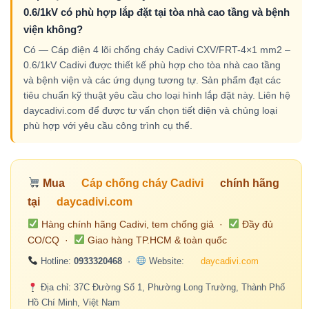
0.6/1kV có phù hợp lắp đặt tại tòa nhà cao tầng và bệnh
viện không?
Có — Cáp điện 4 lõi chống cháy Cadivi CXV/FRT-4×1 mm2 –
0.6/1kV Cadivi được thiết kế phù hợp cho tòa nhà cao tầng
và bệnh viện và các ứng dụng tương tự. Sản phẩm đạt các
tiêu chuẩn kỹ thuật yêu cầu cho loại hình lắp đặt này. Liên hệ
daycadivi.com để được tư vấn chọn tiết diện và chủng loại
phù hợp với yêu cầu công trình cụ thể.
Mua
Cáp chống cháy Cadivi
chính hãng
tại
daycadivi.com
Hàng chính hãng Cadivi, tem chống giả ·
Đầy đủ
CO/CQ ·
Giao hàng TP.HCM & toàn quốc
Hotline:
0933320468
·
Website:
daycadivi.com
Địa chỉ: 37C Đường Số 1, Phường Long Trường, Thành Phố
Hồ Chí Minh, Việt Nam