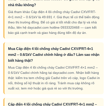
nhà thầu không?
Giá tham khảo Cáp điện 4 lõi chống cháy Cadivi CXV/FRT-
4×1 mm2 – 0.6/1kV là 49.691 ₫. Giá thực tế có thể biến động
theo thị trường đồng. Để có giá sỉ tốt nhất cho đại lý và nhà
thầu, liên hệ daycadivi.com hotline 0933320468 — cam kết
báo giá cạnh tranh và giao hàng đúng tiến độ dự án.
Mua Cáp điện 4 lõi chống cháy Cadivi CXV/FRT-4×1
mm2 – 0.6/1kV Cadivi chính hãng ở đâu? Làm sao nhận
biết hàng thật?
Mua Cáp điện 4 lõi chống cháy Cadivi CXV/FRT-4×1 mm2 –
0.6/1kV Cadivi chính hãng tại daycadivi.com. Nhận biết hàng
thật: kiểm tra tem chống giả Cadivi trên vỏ cáp, logo Cadivi in
nổi, thông số kỹ thuật in rõ ràng. Tránh mua cáp không rõ
xuất xứ, tem mờ hoặc giá quá rẻ so với thị trường.
Cáp điện 4 lõi chống cháy Cadivi CXV/FRT-4×1 mm2 –