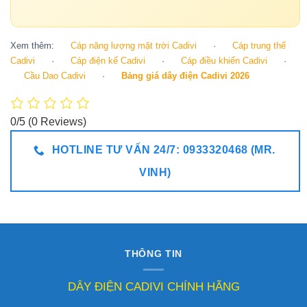
Xem thêm:
Cáp năng lượng mặt trời Cadivi
·
Cáp trung thế
Cadivi
·
Cáp điện kế Cadivi
·
Cáp điều khiển Cadivi
·
Cầu Dao Cadivi
·
Bảng giá dây điện Cadivi 2026
0/5
(0 Reviews)
HOTLINE TƯ VẤN 24/7: 0933320468 (MR.
VINH)
THÔNG TIN
DÂY ĐIỆN CADIVI CHÍNH HÃNG