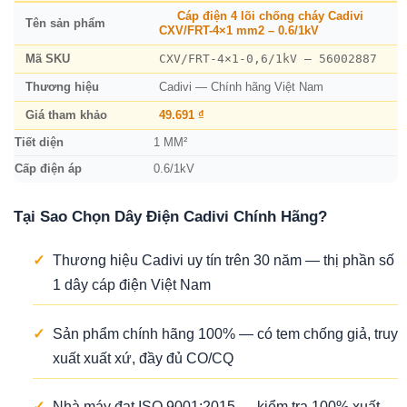
Cáp điện 4 lõi chống cháy Cadivi
Tên sản phẩm
CXV/FRT-4×1 mm2 – 0.6/1kV
CXV/FRT-4×1-0,6/1kV – 56002887
Mã SKU
Thương hiệu
Cadivi — Chính hãng Việt Nam
Giá tham khảo
49.691 ₫
Tiết diện
1 MM²
Cấp điện áp
0.6/1kV
Tại Sao Chọn Dây Điện Cadivi Chính Hãng?
✓
Thương hiệu Cadivi uy tín trên 30 năm — thị phần số
1 dây cáp điện Việt Nam
✓
Sản phẩm chính hãng 100% — có tem chống giả, truy
xuất xuất xứ, đầy đủ CO/CQ
✓
Nhà máy đạt ISO 9001:2015 — kiểm tra 100% xuất