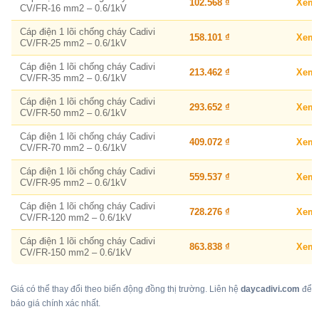
102.568 ₫
Xem
CV/FR-16 mm2 – 0.6/1kV
Cáp điện 1 lõi chống cháy Cadivi
158.101 ₫
Xem
CV/FR-25 mm2 – 0.6/1kV
Cáp điện 1 lõi chống cháy Cadivi
213.462 ₫
Xem
CV/FR-35 mm2 – 0.6/1kV
Cáp điện 1 lõi chống cháy Cadivi
293.652 ₫
Xem
CV/FR-50 mm2 – 0.6/1kV
Cáp điện 1 lõi chống cháy Cadivi
409.072 ₫
Xem
CV/FR-70 mm2 – 0.6/1kV
Cáp điện 1 lõi chống cháy Cadivi
559.537 ₫
Xem
CV/FR-95 mm2 – 0.6/1kV
Cáp điện 1 lõi chống cháy Cadivi
728.276 ₫
Xem
CV/FR-120 mm2 – 0.6/1kV
Cáp điện 1 lõi chống cháy Cadivi
863.838 ₫
Xem
CV/FR-150 mm2 – 0.6/1kV
Giá có thể thay đổi theo biến động đồng thị trường. Liên hệ
daycadivi.com
để
báo giá chính xác nhất.