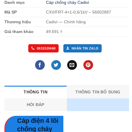
Danh mục
Cáp chống cháy Cadivi
Mã SP
CXV/FRT-4×1-0,6/1kV – 56002887
Thương hiệu
Cadivi — Chính hãng
Giá tham khảo
49.691 ₫
0933320468
NHẮN TIN ZALO
THÔNG TIN
THÔNG TIN BỔ SUNG
HỎI ĐÁP
Cáp điện 4 lõi
chống cháy