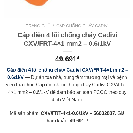
TRANG CHỦ
/
CÁP CHỐNG CHÁY CADIVI
Cáp điện 4 lõi chống cháy Cadivi
CXV/FRT-4×1 mm2 – 0.6/1kV
49.691
₫
Cáp điện 4 lõi chống cháy Cadivi CXV/FRT-4×1 mm2 –
0.6/1kV
— Dự án tòa nhà, trung tâm thương mại và bệnh
viện lựa chọn Cáp điện 4 lõi chống cháy Cadivi CXV/FRT-
4×1 mm2 – 0.6/1kV để đảm bảo an toàn PCCC theo quy
định Việt Nam.
Mã sản phẩm:
CXV/FRT-4×1-0,6/1kV – 56002887
. Giá
tham khảo:
49.691 ₫
.