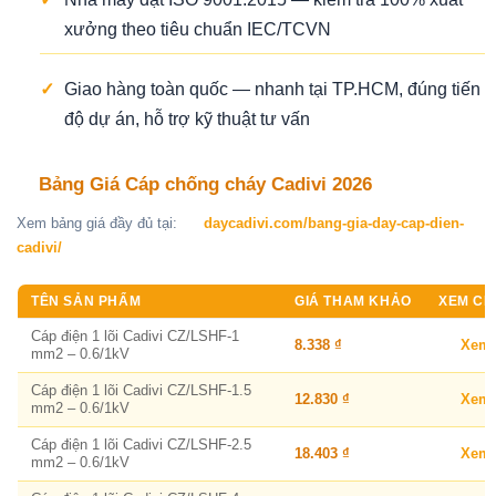
xưởng theo tiêu chuẩn IEC/TCVN
✓
Giao hàng toàn quốc — nhanh tại TP.HCM, đúng tiến
độ dự án, hỗ trợ kỹ thuật tư vấn
Bảng Giá Cáp chống cháy Cadivi 2026
Xem bảng giá đầy đủ tại:
daycadivi.com/bang-gia-day-cap-dien-
cadivi/
TÊN SẢN PHẨM
GIÁ THAM KHẢO
XEM CHI
Cáp điện 1 lõi Cadivi CZ/LSHF-1
8.338 ₫
Xem
mm2 – 0.6/1kV
Cáp điện 1 lõi Cadivi CZ/LSHF-1.5
12.830 ₫
Xem
mm2 – 0.6/1kV
Cáp điện 1 lõi Cadivi CZ/LSHF-2.5
18.403 ₫
Xem
mm2 – 0.6/1kV