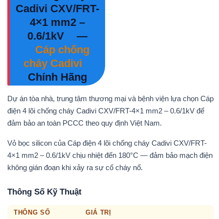
Cadivi CXV/FRT-
4×1 mm2 –
0.6/1kV
—
Cáp chống
cháy Cadivi
Chính Hãng
Dự án tòa nhà, trung tâm thương mại và bệnh viện lựa chọn Cáp
điện 4 lõi chống cháy Cadivi CXV/FRT-4×1 mm2 – 0.6/1kV để
đảm bảo an toàn PCCC theo quy định Việt Nam.
Vỏ bọc silicon của Cáp điện 4 lõi chống cháy Cadivi CXV/FRT-
4×1 mm2 – 0.6/1kV chịu nhiệt đến 180°C — đảm bảo mạch điện
không gián đoạn khi xảy ra sự cố cháy nổ.
Thông Số Kỹ Thuật
THÔNG SỐ
GIÁ TRỊ