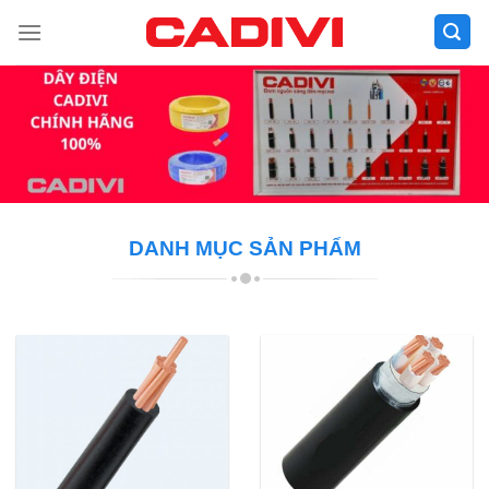
Skip
to
content
DANH MỤC SẢN PHẨM