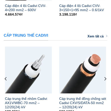
Cáp điện 4 lõi Cadivi CVV-
Cáp điện 4 lõi Cadivi CVV-
4×200 mm2 – 600V
3×150+1×95 mm2 – 0.6/1kV
4.664.574
₫
3.198.118
₫
CÁP TRUNG THẾ CADIVI
Xem tất cả
Cáp trung thế nhôm Cadivi
Cáp trung thế đồng chống sét
AX1V/WBC-70 mm2 –
Cadivi CXV/S/DATA-50 mm2
12/20(24) kV
– 12/20(24) kV