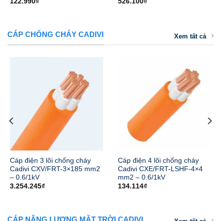
122.990
₫
526.100
₫
CÁP CHỐNG CHÁY CADIVI
Xem tất cả
Cáp điện 3 lõi chống cháy
Cáp điện 4 lõi chống cháy
Cadivi CXV/FRT-3×185 mm2
Cadivi CXE/FRT-LSHF-4×4
– 0.6/1kV
mm2 – 0.6/1kV
3.254.245
₫
134.114
₫
CÁP NĂNG LƯỢNG MẶT TRỜI CADIVI