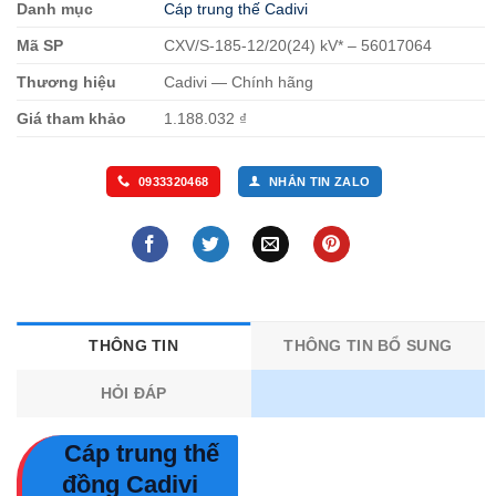
Danh mục
Cáp trung thế Cadivi
Mã SP
CXV/S-185-12/20(24) kV* – 56017064
Thương hiệu
Cadivi — Chính hãng
Giá tham khảo
1.188.032 ₫
0933320468
NHẮN TIN ZALO
THÔNG TIN
THÔNG TIN BỔ SUNG
HỎI ĐÁP
Cáp trung thế
đồng Cadivi