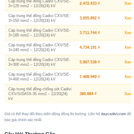
Cáp trung thế đồng Cadivi CXV/SE-
2.472.433 ₫
Xem
3×120 mm2 – 12/20(24) kV
Cáp trung thế đồng Cadivi CXV/SE-
3.055.892 ₫
Xem
3×150 mm2 – 12/20(24) kV
Cáp trung thế đồng Cadivi CXV/SE-
3.711.744 ₫
Xem
3×185 mm2 – 12/20(24) kV
Cáp trung thế đồng Cadivi CXV/SE-
4.734.191 ₫
Xem
3×240 mm2 – 12/20(24) kV
Cáp trung thế đồng Cadivi CXV/SE-
5.807.538 ₫
Xem
3×300 mm2 – 12/20(24) kV
Cáp trung thế đồng Cadivi CXV/SE-
7.408.940 ₫
Xem
3×400 mm2 – 12/20(24) kV
Cáp trung thế đồng chống sét Cadivi
CXV/S/DATA-35 mm2 – 12/20(24)
380.884 ₫
Xem
kV
Giá có thể thay đổi theo biến động đồng thị trường. Liên hệ
daycadivi.com
để
báo giá chính xác nhất.