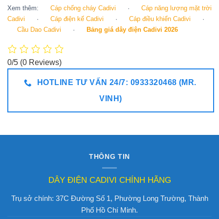
Xem thêm:
Cáp chống cháy Cadivi
·
Cáp năng lượng mặt trời
Cadivi
·
Cáp điện kế Cadivi
·
Cáp điều khiển Cadivi
·
Cầu Dao Cadivi
·
Bảng giá dây điện Cadivi 2026
0/5
(0 Reviews)
HOTLINE TƯ VẤN 24/7: 0933320468 (MR.
VINH)
THÔNG TIN
DÂY ĐIỆN CADIVI CHÍNH HÃNG
Trụ sở chính: 37C Đường Số 1, Phường Long Trường, Thành
Phố Hồ Chí Minh.