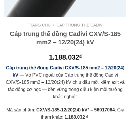
TRANG CHỦ
/
CÁP TRUNG THẾ CADIVI
Cáp trung thế đồng Cadivi CXV/S-185
mm2 – 12/20(24) kV
1.188.032
₫
Cáp trung thế đồng Cadivi CXV/S-185 mm2 – 12/20(24)
kV
— Vỏ PVC ngoài của Cáp trung thế đồng Cadivi
CXV/S-185 mm2 – 12/20(24) kV chịu dầu mỡ, kiềm axit và
tác động cơ học — bền vững trong điều kiện môi trường
khắc nghiệt.
Mã sản phẩm:
CXV/S-185-12/20(24) kV* – 56017064
. Giá
tham khảo:
1.188.032 ₫
.