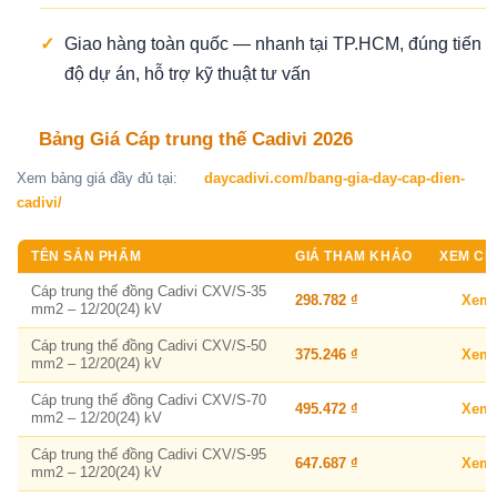
✓
Giao hàng toàn quốc — nhanh tại TP.HCM, đúng tiến
độ dự án, hỗ trợ kỹ thuật tư vấn
Bảng Giá Cáp trung thế Cadivi 2026
Xem bảng giá đầy đủ tại:
daycadivi.com/bang-gia-day-cap-dien-
cadivi/
TÊN SẢN PHẨM
GIÁ THAM KHẢO
XEM CHI
Cáp trung thế đồng Cadivi CXV/S-35
298.782 ₫
Xem
mm2 – 12/20(24) kV
Cáp trung thế đồng Cadivi CXV/S-50
375.246 ₫
Xem
mm2 – 12/20(24) kV
Cáp trung thế đồng Cadivi CXV/S-70
495.472 ₫
Xem
mm2 – 12/20(24) kV
Cáp trung thế đồng Cadivi CXV/S-95
647.687 ₫
Xem
mm2 – 12/20(24) kV