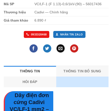
Mã SP
VC/LF-1 (F 1.13)-0,6/1kV-(90) – 56017436
Thương hiệu
Cadivi — Chính hãng
Giá tham khảo
6.890 ₫
0933320468
NHẮN TIN ZALO
THÔNG TIN
THÔNG TIN BỔ SUNG
HỎI ĐÁP
Dây điện đơn
cứng Cadivi
VC/LF-1 mm2 –