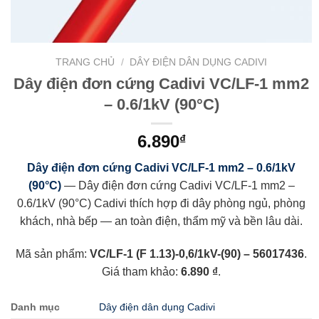
TRANG CHỦ
/
DÂY ĐIỆN DÂN DỤNG CADIVI
Dây điện đơn cứng Cadivi VC/LF-1 mm2
– 0.6/1kV (90°C)
6.890
₫
Dây điện đơn cứng Cadivi VC/LF-1 mm2 – 0.6/1kV
(90°C)
— Dây điện đơn cứng Cadivi VC/LF-1 mm2 –
0.6/1kV (90°C) Cadivi thích hợp đi dây phòng ngủ, phòng
khách, nhà bếp — an toàn điện, thẩm mỹ và bền lâu dài.
Mã sản phẩm:
VC/LF-1 (F 1.13)-0,6/1kV-(90) – 56017436
.
Giá tham khảo:
6.890 ₫
.
Danh mục
Dây điện dân dụng Cadivi