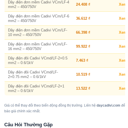
Dây điện đơn mềm Cadivi VCm/LF-4
24.408 ₫
Xem
mm2 – 450/750V
Dây điện đơn mềm Cadivi VCm/LF-6
36.612 ₫
Xem
mm2 – 450/750V
Dây điện đơn mềm Cadivi VCm/LF-
66.398 ₫
Xem
10 mm2 – 450/750V
Dây điện đơn mềm Cadivi VCm/LF-
99.922 ₫
Xem
16 mm2 – 450/750V
Dây điện đôi Cadivi VCmd/LF-2×0.5
7.463 ₫
Xem
mm2 – 0.6/1kV
Dây điện đôi Cadivi VCmd/LF-
10.519 ₫
Xem
2×0.75 mm2 – 0.6/1kV
Dây điện đôi Cadivi VCmd/LF-2×1
13.522 ₫
Xem
mm2 – 0.6/1kV
Giá có thể thay đổi theo biến động đồng thị trường. Liên hệ
daycadivi.com
để
báo giá chính xác nhất.
Câu Hỏi Thường Gặp