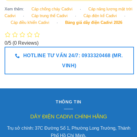
Xem thêm:
Cáp chống cháy Cadivi
·
Cáp năng lượng mặt trời
Cadivi
·
Cáp trung thế Cadivi
·
Cáp điện kế Cadivi
·
Cáp điều khiển Cadivi
·
Bảng giá dây điện Cadivi 2026
0/5
(0 Reviews)
HOTLINE TƯ VẤN 24/7: 0933320468 (MR.
VINH)
THÔNG TIN
DÂY ĐIỆN CADIVI CHÍNH HÃNG
Trụ sở chính: 37C Đường Số 1, Phường Long Trường, Thành
Phố Hồ Chí Minh.