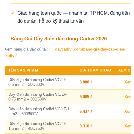
✓
Giao hàng toàn quốc — nhanh tại TP.HCM, đúng tiến
độ dự án, hỗ trợ kỹ thuật tư vấn
Bảng Giá Dây điện dân dụng Cadivi 2026
Xem bảng giá đầy đủ tại:
daycadivi.com/bang-gia-day-cap-dien-
cadivi/
TÊN SẢN PHẨM
GIÁ THAM KHẢO
XEM CHI
Dây điện đơn cứng Cadivi VC/LF-
3.888 ₫
Xem
0.5 mm2 – 300/500V
Dây điện đơn cứng Cadivi VC/LF-
5.065 ₫
Xem
0.75 mm2 – 300/500V
Dây điện đơn cứng Cadivi VC/LF-1
6.437 ₫
Xem
mm2 – 300/500V
Dây điện đơn cứng Cadivi VC/LF-
9.310 ₫
Xem
1.5 mm2 – 450/750V