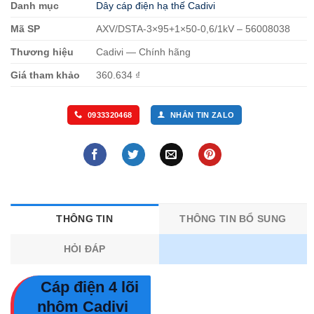
Danh mục
Dây cáp điện hạ thế Cadivi
Mã SP
AXV/DSTA-3×95+1×50-0,6/1kV – 56008038
Thương hiệu
Cadivi — Chính hãng
Giá tham khảo
360.634 ₫
0933320468
NHẮN TIN ZALO
THÔNG TIN
THÔNG TIN BỔ SUNG
HỎI ĐÁP
Cáp điện 4 lõi
nhôm Cadivi