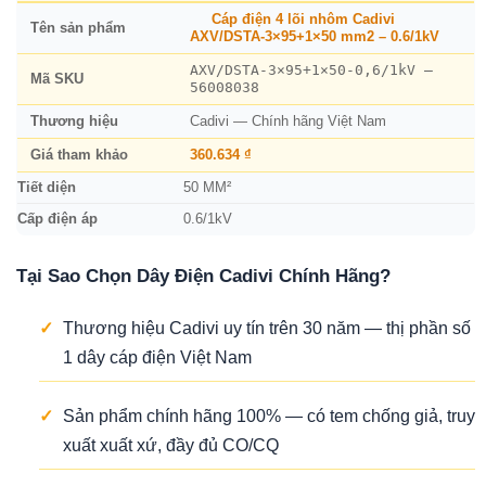
Cáp điện 4 lõi nhôm Cadivi
Tên sản phẩm
AXV/DSTA-3×95+1×50 mm2 – 0.6/1kV
AXV/DSTA-3×95+1×50-0,6/1kV –
Mã SKU
56008038
Thương hiệu
Cadivi — Chính hãng Việt Nam
Giá tham khảo
360.634 ₫
Tiết diện
50 MM²
Cấp điện áp
0.6/1kV
Tại Sao Chọn Dây Điện Cadivi Chính Hãng?
✓
Thương hiệu Cadivi uy tín trên 30 năm — thị phần số
1 dây cáp điện Việt Nam
✓
Sản phẩm chính hãng 100% — có tem chống giả, truy
xuất xuất xứ, đầy đủ CO/CQ