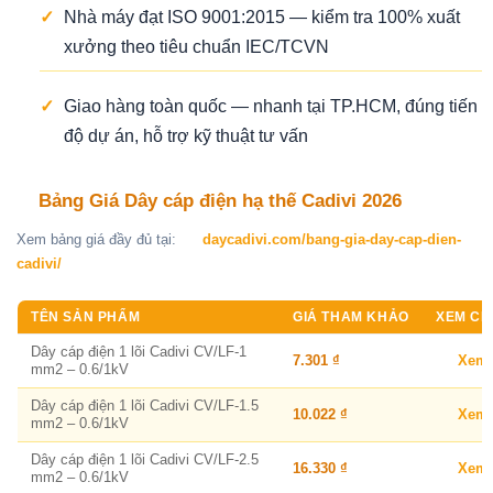
✓
Nhà máy đạt ISO 9001:2015 — kiểm tra 100% xuất
xưởng theo tiêu chuẩn IEC/TCVN
✓
Giao hàng toàn quốc — nhanh tại TP.HCM, đúng tiến
độ dự án, hỗ trợ kỹ thuật tư vấn
Bảng Giá Dây cáp điện hạ thế Cadivi 2026
Xem bảng giá đầy đủ tại:
daycadivi.com/bang-gia-day-cap-dien-
cadivi/
TÊN SẢN PHẨM
GIÁ THAM KHẢO
XEM CHI
Dây cáp điện 1 lõi Cadivi CV/LF-1
7.301 ₫
Xem
mm2 – 0.6/1kV
Dây cáp điện 1 lõi Cadivi CV/LF-1.5
10.022 ₫
Xem
mm2 – 0.6/1kV
Dây cáp điện 1 lõi Cadivi CV/LF-2.5
16.330 ₫
Xem
mm2 – 0.6/1kV