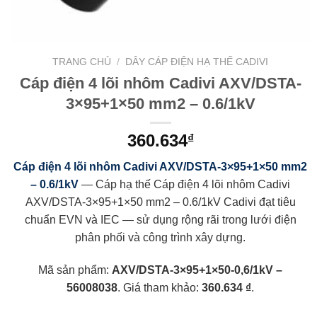
TRANG CHỦ
/
DÂY CÁP ĐIỆN HẠ THẾ CADIVI
Cáp điện 4 lõi nhôm Cadivi AXV/DSTA-
3×95+1×50 mm2 – 0.6/1kV
360.634
₫
Cáp điện 4 lõi nhôm Cadivi AXV/DSTA-3×95+1×50 mm2
– 0.6/1kV
— Cáp hạ thế Cáp điện 4 lõi nhôm Cadivi
AXV/DSTA-3×95+1×50 mm2 – 0.6/1kV Cadivi đạt tiêu
chuẩn EVN và IEC — sử dụng rộng rãi trong lưới điện
phân phối và công trình xây dựng.
Mã sản phẩm:
AXV/DSTA-3×95+1×50-0,6/1kV –
56008038
. Giá tham khảo:
360.634 ₫
.