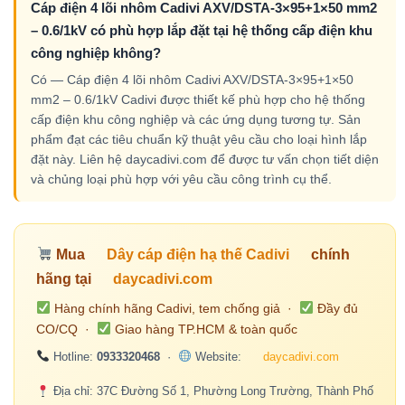
Cáp điện 4 lõi nhôm Cadivi AXV/DSTA-3×95+1×50 mm2
– 0.6/1kV có phù hợp lắp đặt tại hệ thống cấp điện khu
công nghiệp không?
Có — Cáp điện 4 lõi nhôm Cadivi AXV/DSTA-3×95+1×50
mm2 – 0.6/1kV Cadivi được thiết kế phù hợp cho hệ thống
cấp điện khu công nghiệp và các ứng dụng tương tự. Sản
phẩm đạt các tiêu chuẩn kỹ thuật yêu cầu cho loại hình lắp
đặt này. Liên hệ daycadivi.com để được tư vấn chọn tiết diện
và chủng loại phù hợp với yêu cầu công trình cụ thể.
Mua
Dây cáp điện hạ thế Cadivi
chính
hãng tại
daycadivi.com
Hàng chính hãng Cadivi, tem chống giả ·
Đầy đủ
CO/CQ ·
Giao hàng TP.HCM & toàn quốc
Hotline:
0933320468
·
Website:
daycadivi.com
Địa chỉ: 37C Đường Số 1, Phường Long Trường, Thành Phố