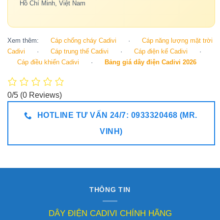
Hồ Chí Minh, Việt Nam
Xem thêm:
Cáp chống cháy Cadivi
·
Cáp năng lượng mặt trời
Cadivi
·
Cáp trung thế Cadivi
·
Cáp điện kế Cadivi
·
Cáp điều khiển Cadivi
·
Bảng giá dây điện Cadivi 2026
0/5
(0 Reviews)
HOTLINE TƯ VẤN 24/7: 0933320468 (MR.
VINH)
THÔNG TIN
DÂY ĐIỆN CADIVI CHÍNH HÃNG