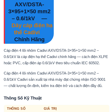
AXV/DSTA-
3×95+1×50 mm2
– 0.6/1kV
—
Dây cáp điện hạ
thế Cadivi
Chính Hãng
Cáp điện 4 lõi nhôm Cadivi AXV/DSTA-3×95+1×50 mm2 –
0.6/1kV là cáp điện hạ thế Cadivi chính hãng — cách điện XLPE
hoặc PVC, cấp điện áp 0.6/1kV theo tiêu chuẩn IEC 60502.
Cáp điện 4 lõi nhôm Cadivi AXV/DSTA-3×95+1×50 mm2 –
0.6/1kV Cadivi sản xuất tại nhà máy đạt chứng nhận ISO 9001
— chất lượng ổn định, kiểm tra điện trở và cách điện đầy đủ.
Thông Số Kỹ Thuật
THÔNG SỐ
GIÁ TRỊ