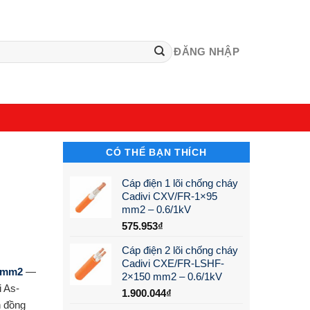
ĐĂNG NHẬP
CÓ THỂ BẠN THÍCH
Cáp điện 1 lõi chống cháy
Cadivi CXV/FR-1×95
mm2 – 0.6/1kV
575.953
₫
Cáp điện 2 lõi chống cháy
Cadivi CXE/FR-LSHF-
9 mm2
—
2×150 mm2 – 0.6/1kV
i As-
1.900.044
₫
 đồng