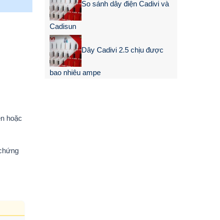
So sánh dây điện Cadivi và
Cadisun
Dây Cadivi 2.5 chịu được
bao nhiêu ampe
en hoặc
 chứng