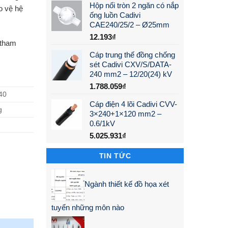
Hộp nối tròn 2 ngăn có nắp
o vệ hệ
ống luồn Cadivi
CAE240/25/2 – Ø25mm
12.193
₫
 tham
Cáp trung thế đồng chống
sét Cadivi CXV/S/DATA-
240 mm2 – 12/20(24) kV
1.788.059
₫
40
Cáp điện 4 lõi Cadivi CVV-
g
3×240+1×120 mm2 –
0.6/1kV
5.025.931
₫
TIN TỨC
Ngành thiết kế đồ họa xét
tuyển những môn nào