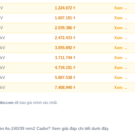
kV
1.224.072 ₫
Xem →
kV
1.607.191 ₫
Xem →
kV
2.039.386 ₫
Xem →
 kV
2.472.433 ₫
Xem →
 kV
3.055.892 ₫
Xem →
 kV
3.711.744 ₫
Xem →
 kV
4.734.191 ₫
Xem →
 kV
5.807.538 ₫
Xem →
 kV
7.408.940 ₫
Xem →
divi.com
để báo giá chính xác nhất.
vi As-240/39 mm2 Cadivi? Xem giải đáp chi tiết dưới đây.