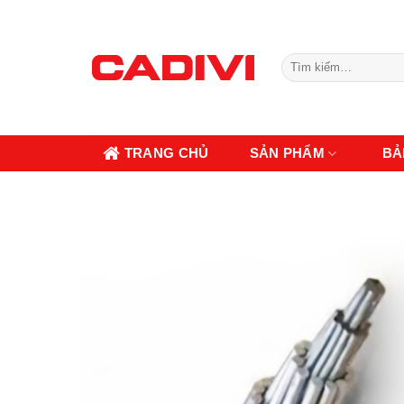
Skip
to
content
Tìm
kiếm:
TRANG CHỦ
SẢN PHẨM
BẢ