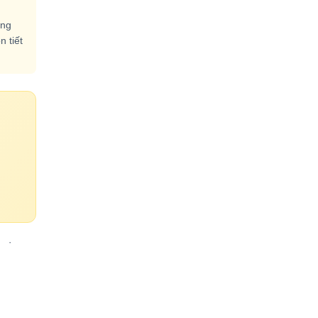
ụng
 tiết
·