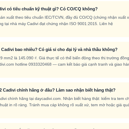
ivi có tiêu chuẩn kỹ thuật gì? Có CO/CQ không?
sản xuất theo tiêu chuẩn IEC/TCVN, đầy đủ CO/CQ (chứng nhận xuất 
g tại nhà máy Cadivi đạt chứng nhận ISO 9001:2015. Liên hệ
Cadivi bao nhiêu? Có giá sỉ cho đại lý và nhà thầu không?
9 mm2 là 145.090 ₫. Giá thực tế có thể biến động theo thị trường đồn
ycadivi.com hotline 0933320468 — cam kết báo giá cạnh tranh và giao hà
 Cadivi chính hãng ở đâu? Làm sao nhận biết hàng thật?
vi chính hãng tại daycadivi.com. Nhận biết hàng thật: kiểm tra tem c
ỹ thuật in rõ ràng. Tránh mua cáp không rõ xuất xứ, tem mờ hoặc giá qu