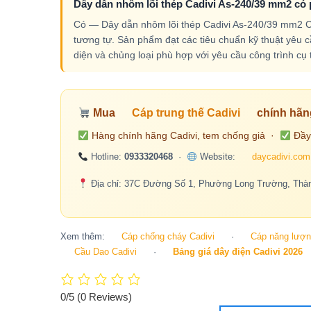
Dây dẫn nhôm lõi thép Cadivi As-240/39 mm2 có 
Có — Dây dẫn nhôm lõi thép Cadivi As-240/39 mm2 Ca
tương tự. Sản phẩm đạt các tiêu chuẩn kỹ thuật yêu cầ
diện và chủng loại phù hợp với yêu cầu công trình cụ 
Mua
Cáp trung thế Cadivi
chính hãn
Hàng chính hãng Cadivi, tem chống giả ·
Đầy
Hotline:
0933320468
·
Website:
daycadivi.com
Địa chỉ: 37C Đường Số 1, Phường Long Trường, Thàn
Xem thêm:
Cáp chống cháy Cadivi
·
Cáp năng lượng
Cầu Dao Cadivi
·
Bảng giá dây điện Cadivi 2026
0/5
(0 Reviews)