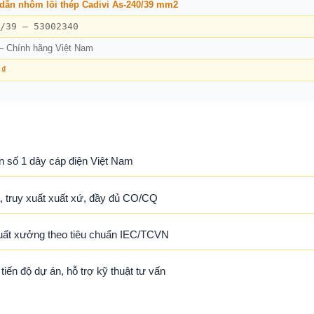
dẫn nhôm lõi thép Cadivi As-240/39 mm2
/39 – 53002340
— Chính hãng Việt Nam
 ₫
n số 1 dây cáp điện Việt Nam
 truy xuất xuất xứ, đầy đủ CO/CQ
uất xưởng theo tiêu chuẩn IEC/TCVN
ến độ dự án, hỗ trợ kỹ thuật tư vấn