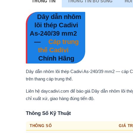
THÔNG TIN
THÔNG TIN BỔ SUNG
HỎI
Dây dẫn nhôm
lõi thép Cadivi
As-240/39 mm2
—
Cáp trung
thế Cadivi
Chính Hãng
Dây dẫn nhôm lõi thép Cadivi As-240/39 mm2 — cáp C
trên thang cáp trung thế.
Liên hệ daycadivi.com để báo giá Dây dẫn nhôm lõi th
chỉ xuất xứ, giao hàng đúng tiến độ.
Thông Số Kỹ Thuật
THÔNG SỐ
GIÁ TR