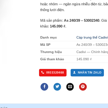
hoặc nhôm — ngăn ngừa nhiễu điện từ, bả
thống lưới điện.
Mã sản phẩm:
As 240/39 – 53002340
. Giá
khảo:
145.090 ₫
.
Danh mục
Cáp trung thế Cadivi
Mã SP
As 240/39 – 530023
Thương hiệu
Cadivi — Chính hãn
Giá tham khảo
145.090 ₫
0933320468
NHẮN TIN ZALO