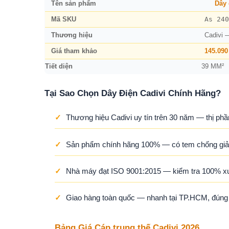
Tên sản phẩm
Dây 
As 240
Mã SKU
Thương hiệu
Cadivi 
Giá tham khảo
145.090
Tiết diện
39 MM²
Tại Sao Chọn Dây Điện Cadivi Chính Hãng?
✓
Thương hiệu Cadivi uy tín trên 30 năm — thị phầ
✓
Sản phẩm chính hãng 100% — có tem chống giả,
✓
Nhà máy đạt ISO 9001:2015 — kiểm tra 100% x
✓
Giao hàng toàn quốc — nhanh tại TP.HCM, đúng ti
Bảng Giá Cáp trung thế Cadivi 2026