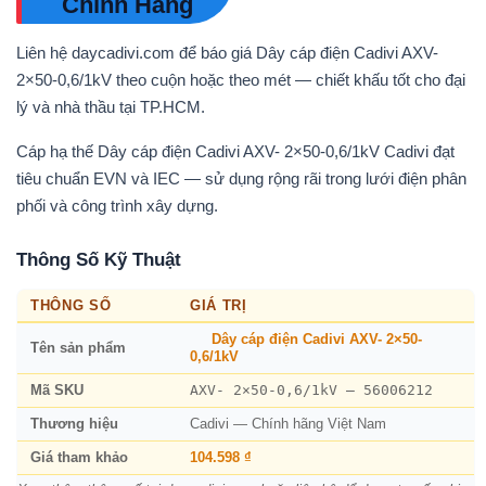
Chính Hãng
Liên hệ daycadivi.com để báo giá Dây cáp điện Cadivi AXV-
2×50-0,6/1kV theo cuộn hoặc theo mét — chiết khấu tốt cho đại
lý và nhà thầu tại TP.HCM.
Cáp hạ thế Dây cáp điện Cadivi AXV- 2×50-0,6/1kV Cadivi đạt
tiêu chuẩn EVN và IEC — sử dụng rộng rãi trong lưới điện phân
phối và công trình xây dựng.
Thông Số Kỹ Thuật
THÔNG SỐ
GIÁ TRỊ
Dây cáp điện Cadivi AXV- 2×50-
Tên sản phẩm
0,6/1kV
AXV- 2×50-0,6/1kV – 56006212
Mã SKU
Thương hiệu
Cadivi — Chính hãng Việt Nam
Giá tham khảo
104.598 ₫