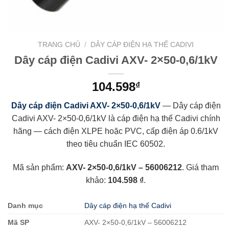
TRANG CHỦ
/
DÂY CÁP ĐIỆN HẠ THẾ CADIVI
Dây cáp điện Cadivi AXV- 2×50-0,6/1kV
104.598
₫
Dây cáp điện Cadivi AXV- 2×50-0,6/1kV
— Dây cáp điện
Cadivi AXV- 2×50-0,6/1kV là cáp điện hạ thế Cadivi chính
hãng — cách điện XLPE hoặc PVC, cấp điện áp 0.6/1kV
theo tiêu chuẩn IEC 60502.
Mã sản phẩm:
AXV- 2×50-0,6/1kV – 56006212
. Giá tham
khảo:
104.598 ₫
.
Danh mục
Dây cáp điện hạ thế Cadivi
Mã SP
AXV- 2×50-0,6/1kV – 56006212