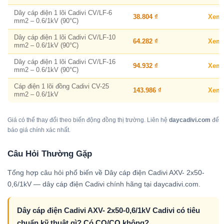
Dây cáp điện 1 lõi Cadivi CV/LF-6
38.804 ₫
Xem
mm2 – 0.6/1kV (90°C)
Dây cáp điện 1 lõi Cadivi CV/LF-10
64.282 ₫
Xem
mm2 – 0.6/1kV (90°C)
Dây cáp điện 1 lõi Cadivi CV/LF-16
94.932 ₫
Xem
mm2 – 0.6/1kV (90°C)
Cáp điện 1 lõi đồng Cadivi CV-25
143.986 ₫
Xem
mm2 – 0.6/1kV
Giá có thể thay đổi theo biến động đồng thị trường. Liên hệ
daycadivi.com
để
báo giá chính xác nhất.
Câu Hỏi Thường Gặp
Tổng hợp câu hỏi phổ biến về Dây cáp điện Cadivi AXV- 2x50-
0,6/1kV — dây cáp điện Cadivi chính hãng tại daycadivi.com.
Dây cáp điện Cadivi AXV- 2x50-0,6/1kV Cadivi có tiêu
chuẩn kỹ thuật gì? Có CO/CQ không?