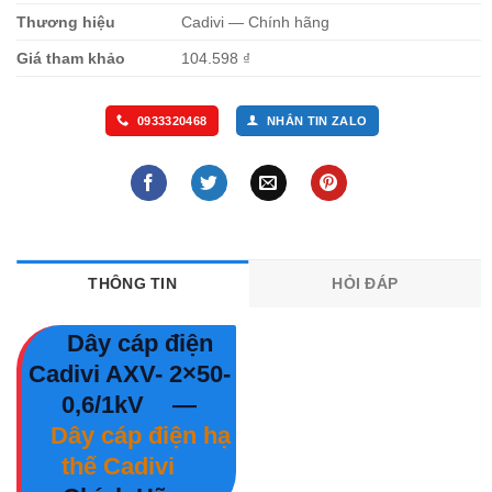
Thương hiệu
Cadivi — Chính hãng
Giá tham khảo
104.598 ₫
0933320468
NHẮN TIN ZALO
THÔNG TIN
HỎI ĐÁP
Dây cáp điện
Cadivi AXV- 2×50-
0,6/1kV
—
Dây cáp điện hạ
thế Cadivi