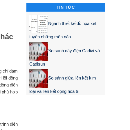
TIN TỨC
Ngành thiết kế đồ họa xét
khác
tuyển những môn nào
So sánh dây điện Cadivi và
Cadisun
ng chỉ đảm
i lõi đồng
So sánh giữa liên kết kim
dòng điện
loại và liên kết cộng hóa trị
vi phù hợp
trình điện