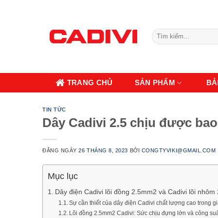
Skip
to
content
Tìm
kiếm:
TRANG CHỦ
SẢN PHẨM
BẢ
TIN TỨC
Dây Cadivi 2.5 chịu được ba
ĐĂNG NGÀY
26 THÁNG 8, 2023
BỞI
CONGTYVIKI@GMAIL.COM
Mục lục
Dây điện Cadivi lõi đồng 2.5mm2 và Cadivi lõi nhôm
Sự cần thiết của dây điện Cadivi chất lượng cao trong g
Lõi đồng 2.5mm2 Cadivi: Sức chịu đựng lớn và công su