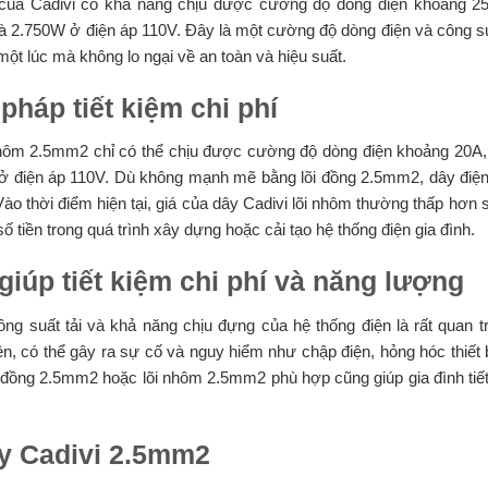
2 của Cadivi có khả năng chịu được cường độ dòng điện khoảng 2
 2.750W ở điện áp 110V. Đây là một cường độ dòng điện và công s
một lúc mà không lo ngại về an toàn và hiệu suất.
pháp tiết kiệm chi phí
i nhôm 2.5mm2 chỉ có thể chịu được cường độ dòng điện khoảng 20A,
ở điện áp 110V. Dù không mạnh mẽ bằng lõi đồng 2.5mm2, dây điện
. Vào thời điểm hiện tại, giá của dây Cadivi lõi nhôm thường thấp hơn s
ố tiền trong quá trình xây dựng hoặc cải tạo hệ thống điện gia đình.
iúp tiết kiệm chi phí và năng lượng
ông suất tải và khả năng chịu đựng của hệ thống điện là rất quan t
n, có thể gây ra sự cố và nguy hiểm như chập điện, hỏng hóc thiết 
i đồng 2.5mm2 hoặc lõi nhôm 2.5mm2 phù hợp cũng giúp gia đình tiết
y Cadivi 2.5mm2