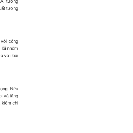
5A, tương
uất tương
 với công
 lõi nhôm
o với loại
rọng. Nếu
bị và tăng
 kiệm chi