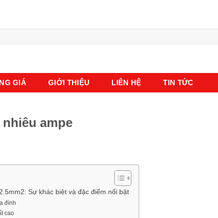
NG GIÁ
GIỚI THIỆU
LIÊN HỆ
TIN TỨC
o nhiêu ampe
 2.5mm2: Sự khác biệt và đặc điểm nổi bật
ia đình
ất cao