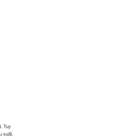
t. Tuy
u suất.