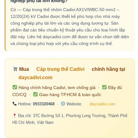
nghiệp phụ tải lớn không?
Có — Cáp trung thế nhôm Cadivi AX1V/WBC-50 mm2 –
12/20(24) kV Cadivi được thiết kế phù hợp cho nhà máy
công nghiệp phụ tải lớn và các ứng dụng tương tự. Sản
phẩm đạt các tiêu chuẩn kỹ thuật yêu cầu cho loại hình lắp
đặt này. Liên hệ daycadivi.com để được tư vấn chọn tiết diện
và chủng loại phù hợp với yêu cầu công trình cụ thể.
Mua
Cáp trung thế Cadivi
chính hãng tại
daycadivi.com
Hàng chính hãng Cadivi, tem chống giả ·
Đầy đủ
CO/CQ ·
Giao hàng TP.HCM & toàn quốc
Hotline:
0933320468
·
Website:
daycadivi.com
Địa chỉ: 37C Đường Số 1, Phường Long Trường, Thành Phố
Hồ Chí Minh, Việt Nam