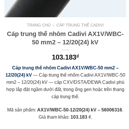
TRANG CHỦ
/
CÁP TRUNG THẾ CADIVI
Cáp trung thế nhôm Cadivi AX1V/WBC-
50 mm2 – 12/20(24) kV
103.183
₫
Cáp trung thế nhôm Cadivi AX1V/WBC-50 mm2 –
12/20(24) kV
— Cáp trung thế nhôm Cadivi AX1V/WBC-50
mm2 – 12/20(24) kV — cáp CXV/DSTA/DEWA Cadivi phù
hợp lắp đặt ngầm dưới đất, trong ống gen hoặc trên thang
cáp trung thế.
Mã sản phẩm:
AX1V/WBC-50-12/20(24) kV – 56006316
.
Giá tham khảo:
103.183 ₫
.