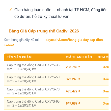
✓
Giao hàng toàn quốc — nhanh tại TP.HCM, đúng tiến
độ dự án, hỗ trợ kỹ thuật tư vấn
Bảng Giá Cáp trung thế Cadivi 2026
Xem bảng giá đầy đủ tại:
daycadivi.com/bang-gia-day-cap-dien-
cadivi/
TÊN SẢN PHẨM
GIÁ THAM KHẢO
XEM CHI
Cáp trung thế đồng Cadivi CXV/S-35
298.782 ₫
Xem
mm2 – 12/20(24) kV
Cáp trung thế đồng Cadivi CXV/S-50
375.246 ₫
Xem
mm2 – 12/20(24) kV
Cáp trung thế đồng Cadivi CXV/S-70
495.472 ₫
Xem
mm2 – 12/20(24) kV
Cáp trung thế đồng Cadivi CXV/S-95
647.687 ₫
Xem
mm2 – 12/20(24) kV