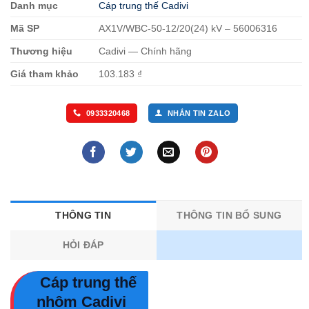
Danh mục
Cáp trung thế Cadivi
Mã SP
AX1V/WBC-50-12/20(24) kV – 56006316
Thương hiệu
Cadivi — Chính hãng
Giá tham khảo
103.183 ₫
0933320468
NHẮN TIN ZALO
THÔNG TIN
THÔNG TIN BỔ SUNG
HỎI ĐÁP
Cáp trung thế
nhôm Cadivi