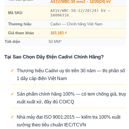
AX1V/WBC-50 mm2 – 12/20(24) kV
AX1V/WBC-50-12/20(24) kV –
Mã SKU
56006316
Thương hiệu
Cadivi — Chính hãng Việt Nam
Giá tham khảo
103.183 ₫
Tiết diện
50 MM²
Tại Sao Chọn Dây Điện Cadivi Chính Hãng?
✓
Thương hiệu Cadivi uy tín trên 30 năm — thị phần số
1 dây cáp điện Việt Nam
✓
Sản phẩm chính hãng 100% — có tem chống giả, truy
xuất xuất xứ, đầy đủ CO/CQ
✓
Nhà máy đạt ISO 9001:2015 — kiểm tra 100% xuất
xưởng theo tiêu chuẩn IEC/TCVN