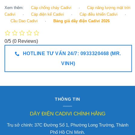
Xem thêm:
Cáp chống cháy Cadivi
·
Cáp năng lượng mặt trời
Cadivi
·
Cáp điện kế Cadivi
·
Cáp điều khiển Cadivi
·
Cầu Dao Cadivi
·
Bảng giá dây điện Cadivi 2026
0/5
(0 Reviews)
HOTLINE TƯ VẤN 24/7: 0933320468 (MR.
VINH)
THÔNG TIN
DÂY ĐIỆN CADIVI CHÍNH HÃNG
Trụ sở chính: 37C Đường Số 1, Phường Long Trường, Thành
Phố Hồ Chí Minh.