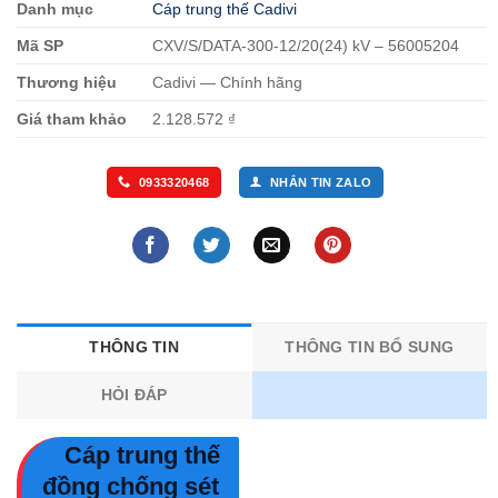
Danh mục
Cáp trung thế Cadivi
Mã SP
CXV/S/DATA-300-12/20(24) kV – 56005204
Thương hiệu
Cadivi — Chính hãng
Giá tham khảo
2.128.572 ₫
0933320468
NHẮN TIN ZALO
THÔNG TIN
THÔNG TIN BỔ SUNG
HỎI ĐÁP
Cáp trung thế
đồng chống sét