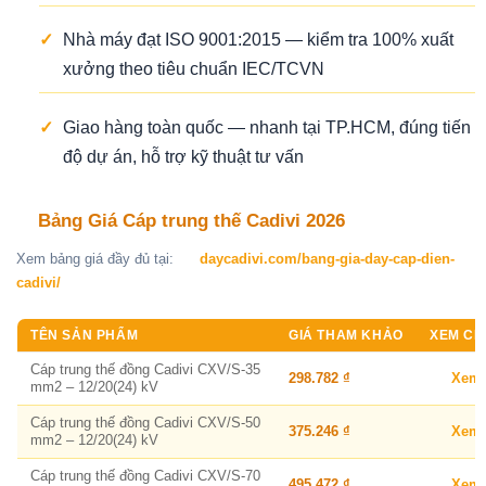
✓
Nhà máy đạt ISO 9001:2015 — kiểm tra 100% xuất
xưởng theo tiêu chuẩn IEC/TCVN
✓
Giao hàng toàn quốc — nhanh tại TP.HCM, đúng tiến
độ dự án, hỗ trợ kỹ thuật tư vấn
Bảng Giá Cáp trung thế Cadivi 2026
Xem bảng giá đầy đủ tại:
daycadivi.com/bang-gia-day-cap-dien-
cadivi/
TÊN SẢN PHẨM
GIÁ THAM KHẢO
XEM CHI
Cáp trung thế đồng Cadivi CXV/S-35
298.782 ₫
Xem
mm2 – 12/20(24) kV
Cáp trung thế đồng Cadivi CXV/S-50
375.246 ₫
Xem
mm2 – 12/20(24) kV
Cáp trung thế đồng Cadivi CXV/S-70
495.472 ₫
Xem