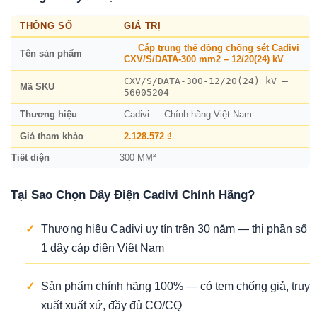
THÔNG SỐ
GIÁ TRỊ
Cáp trung thế đồng chống sét Cadivi
Tên sản phẩm
CXV/S/DATA-300 mm2 – 12/20(24) kV
CXV/S/DATA-300-12/20(24) kV –
Mã SKU
56005204
Thương hiệu
Cadivi — Chính hãng Việt Nam
Giá tham khảo
2.128.572 ₫
Tiết diện
300 MM²
Tại Sao Chọn Dây Điện Cadivi Chính Hãng?
✓
Thương hiệu Cadivi uy tín trên 30 năm — thị phần số
1 dây cáp điện Việt Nam
✓
Sản phẩm chính hãng 100% — có tem chống giả, truy
xuất xuất xứ, đầy đủ CO/CQ