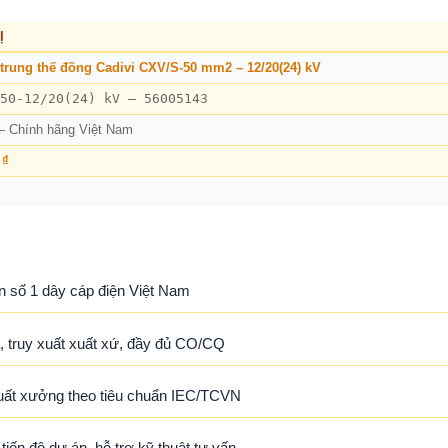
Ị
trung thế đồng Cadivi CXV/S-50 mm2 – 12/20(24) kV
50-12/20(24) kV – 56005143
— Chính hãng Việt Nam
 ₫
n số 1 dây cáp điện Việt Nam
 truy xuất xuất xứ, đầy đủ CO/CQ
uất xưởng theo tiêu chuẩn IEC/TCVN
ến độ dự án, hỗ trợ kỹ thuật tư vấn