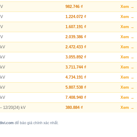
kV
982.746 ₫
Xem →
kV
1.224.072 ₫
Xem →
kV
1.607.191 ₫
Xem →
kV
2.039.386 ₫
Xem →
 kV
2.472.433 ₫
Xem →
 kV
3.055.892 ₫
Xem →
 kV
3.711.744 ₫
Xem →
 kV
4.734.191 ₫
Xem →
 kV
5.807.538 ₫
Xem →
 kV
7.408.940 ₫
Xem →
– 12/20(24) kV
380.884 ₫
Xem →
divi.com
để báo giá chính xác nhất.