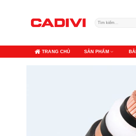
Skip
to
content
Tìm
kiếm:
TRANG CHỦ
SẢN PHẨM
BẢ