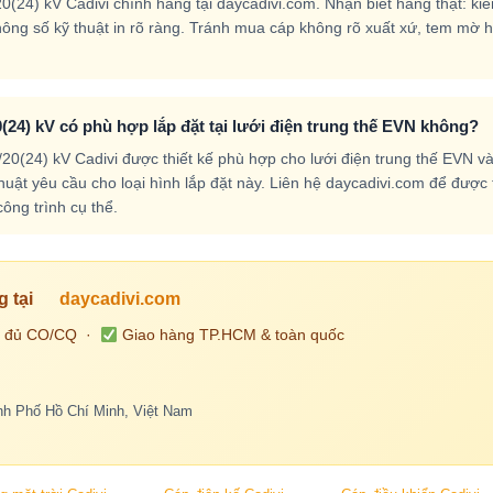
24) kV Cadivi chính hãng tại daycadivi.com. Nhận biết hàng thật: kiể
 thông số kỹ thuật in rõ ràng. Tránh mua cáp không rõ xuất xứ, tem mờ 
24) kV có phù hợp lắp đặt tại lưới điện trung thế EVN không?
(24) kV Cadivi được thiết kế phù hợp cho lưới điện trung thế EVN v
uật yêu cầu cho loại hình lắp đặt này. Liên hệ daycadivi.com để được 
ông trình cụ thể.
g tại
daycadivi.com
 đủ CO/CQ ·
Giao hàng TP.HCM & toàn quốc
h Phố Hồ Chí Minh, Việt Nam