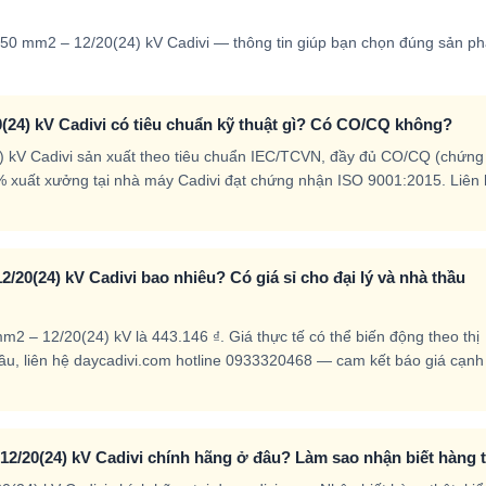
S-50 mm2 – 12/20(24) kV Cadivi — thông tin giúp bạn chọn đúng sản p
(24) kV Cadivi có tiêu chuẩn kỹ thuật gì? Có CO/CQ không?
) kV Cadivi sản xuất theo tiêu chuẩn IEC/TCVN, đầy đủ CO/CQ (chứng
% xuất xưởng tại nhà máy Cadivi đạt chứng nhận ISO 9001:2015. Liên
/20(24) kV Cadivi bao nhiêu? Có giá sỉ cho đại lý và nhà thầu
2 – 12/20(24) kV là 443.146 ₫. Giá thực tế có thể biến động theo thị
thầu, liên hệ daycadivi.com hotline 0933320468 — cam kết báo giá cạnh
2/20(24) kV Cadivi chính hãng ở đâu? Làm sao nhận biết hàng 