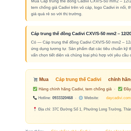
Mua Cáp trung thế đồng Cadivi CXV/S-50 mm2 – 12/20(
tem chống giả Cadivi trên vỏ cáp, logo Cadivi in nổi,
giá quá rẻ so với thị trường.
Cáp trung thế đồng Cadivi CXV/S-50 mm2 – 12/20(
Có — Cáp trung thế đồng Cadivi CXV/S-50 mm2 – 12/20
ứng dụng tương tự. Sản phẩm đạt các tiêu chuẩn kỹ th
vấn chọn tiết diện và chủng loại phù hợp với yêu cầu c
Mua
Cáp trung thế Cadivi
chính hãn
Hàng chính hãng Cadivi, tem chống giả ·
Đầy
Hotline:
0933320468
·
Website:
daycadivi.com
Địa chỉ: 37C Đường Số 1, Phường Long Trường, Thàn