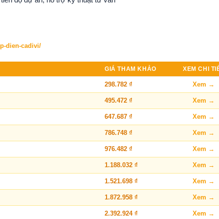
p-dien-cadivi/
GIÁ THAM KHẢO
XEM CHI TI
298.782 ₫
Xem →
495.472 ₫
Xem →
647.687 ₫
Xem →
786.748 ₫
Xem →
976.482 ₫
Xem →
1.188.032 ₫
Xem →
1.521.698 ₫
Xem →
1.872.958 ₫
Xem →
2.392.924 ₫
Xem →