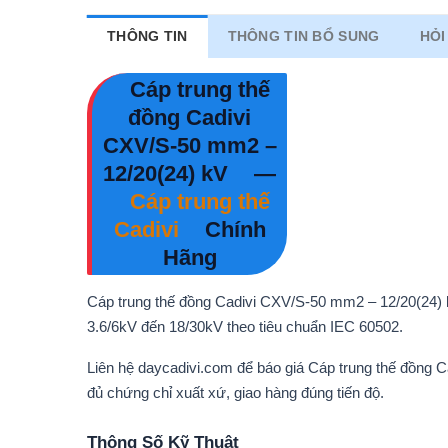
THÔNG TIN
THÔNG TIN BỔ SUNG
HỎI
Cáp trung thế
đồng Cadivi
CXV/S-50 mm2 –
12/20(24) kV
—
Cáp trung thế
Cadivi
Chính
Hãng
Cáp trung thế đồng Cadivi CXV/S-50 mm2 – 12/20(24) k
3.6/6kV đến 18/30kV theo tiêu chuẩn IEC 60502.
Liên hệ daycadivi.com để báo giá Cáp trung thế đồng 
đủ chứng chỉ xuất xứ, giao hàng đúng tiến độ.
Thông Số Kỹ Thuật