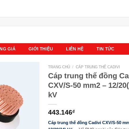
NG GIÁ
GIỚI THIỆU
LIÊN HỆ
TIN TỨC
TRANG CHỦ
/
CÁP TRUNG THẾ CADIVI
Cáp trung thế đồng Ca
CXV/S-50 mm2 – 12/20(
kV
443.146
₫
Cáp trung thế đồng Cadivi CXV/S-50 m