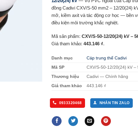
12/20(24) kV
— Vỏ PVC ngoài của Cáp tru
đồng Cadivi CXV/S-50 mm2 – 12/20(24) kV
mỡ, kiềm axit và tác động cơ học — bền v
điều kiện môi trường khắc nghiệt.
Mã sản phẩm:
CXV/S-50-12/20(24) kV – 
Giá tham khảo:
443.146 ₫
.
Danh mục
Cáp trung thế Cadivi
Mã SP
CXV/S-50-12/20(24) kV –
Thương hiệu
Cadivi — Chính hãng
Giá tham khảo
443.146 ₫
0933320468
NHẮN TIN ZALO