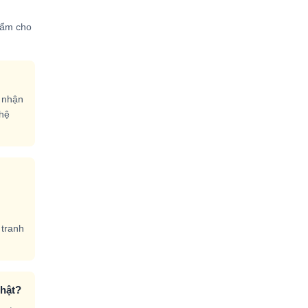
hẩm cho
 nhận
 hệ
 tranh
thật?