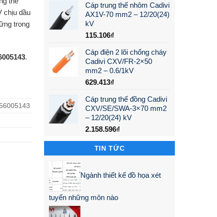
ng thế
Cáp trung thế nhôm Cadivi
 chịu dầu
AX1V-70 mm2 – 12/20(24)
kV
ững trong
115.106
₫
Cáp điện 2 lõi chống cháy
56005143
.
Cadivi CXV/FR-2×50
mm2 – 0.6/1kV
629.413
₫
Cáp trung thế đồng Cadivi
 56005143
CXV/SE/SWA-3×70 mm2
– 12/20(24) kV
2.158.596
₫
TIN TỨC
Ngành thiết kế đồ họa xét
tuyển những môn nào