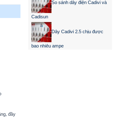
So sánh dây điện Cadivi và
Cadisun
Dây Cadivi 2.5 chịu được
bao nhiêu ampe
p
ãng, đầy