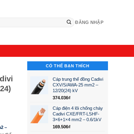
ĐĂNG NHẬP
CÓ THỂ BẠN THÍCH
divi
Cáp trung thế đồng Cadivi
CXV/S/AWA-25 mm2 –
24)
12/20(24) kV
374.036
₫
Cáp điện 4 lõi chống cháy
Cadivi CXE/FRT-LSHF-
3×6+1×4 mm2 – 0.6/1kV
169.506
₫
m2 –