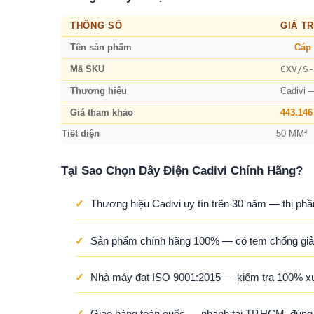
THÔNG SỐ
GIÁ TR
Tên sản phẩm
Cáp 
CXV/S-
Mã SKU
Thương hiệu
Cadivi 
Giá tham khảo
443.146
Tiết diện
50 MM²
Tại Sao Chọn Dây Điện Cadivi Chính Hãng?
✓
Thương hiệu Cadivi uy tín trên 30 năm — thị phầ
✓
Sản phẩm chính hãng 100% — có tem chống giả,
✓
Nhà máy đạt ISO 9001:2015 — kiểm tra 100% x
✓
Giao hàng toàn quốc — nhanh tại TP.HCM, đúng ti