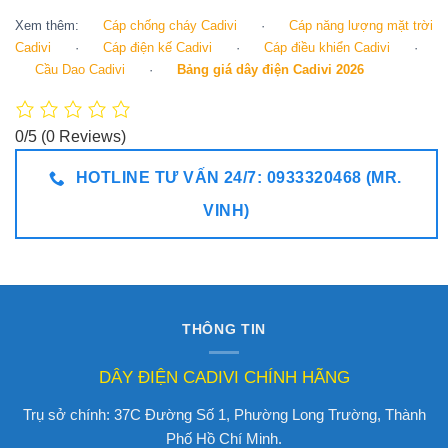
Xem thêm:
Cáp chống cháy Cadivi
·
Cáp năng lượng mặt trời
Cadivi
·
Cáp điện kế Cadivi
·
Cáp điều khiển Cadivi
·
Cầu Dao Cadivi
·
Bảng giá dây điện Cadivi 2026
0/5
(0 Reviews)
HOTLINE TƯ VẤN 24/7: 0933320468 (MR.
VINH)
THÔNG TIN
DÂY ĐIỆN CADIVI CHÍNH HÃNG
Trụ sở chính: 37C Đường Số 1, Phường Long Trường, Thành
Phố Hồ Chí Minh.