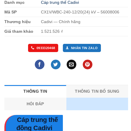
Danh mục
Cáp trung thế Cadivi
Mã SP
CX1V/WBC-240-12/20(24) kV – 56008006
Thương hiệu
Cadivi — Chính hãng
Giá tham khảo
1.521.526 ₫
0933320468
NHẮN TIN ZALO
THÔNG TIN
THÔNG TIN BỔ SUNG
HỎI ĐÁP
Cáp trung thế
đồng Cadivi