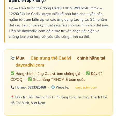
trạm biến áp không?
Có — Cáp trung thế đồng Cadivi CX1V/WBC-240 mm2 –
12/20(24) kV Cadivi được thiết kế phù hợp cho tuyến cáp
ngầm từ trạm biến áp và các ứng dụng tương tự. Sản phẩm
đạt các tiêu chuẩn kỹ thuật yêu cầu cho loại hình lắp đặt này.
Liên hệ daycadivi.com để được tư vấn chọn tiết diện và
chủng loại phù hợp với yêu cầu công trình cụ thể.
Mua
Cáp trung thế Cadivi
chính hãng tại
daycadivi.com
Hàng chính hãng Cadivi, tem chống giả ·
Đầy đủ
CO/CQ ·
Giao hàng TP.HCM & toàn quốc
Hotline:
0933320468
·
Website:
daycadivi.com
Địa chỉ: 37C Đường Số 1, Phường Long Trường, Thành Phố
Hồ Chí Minh, Việt Nam