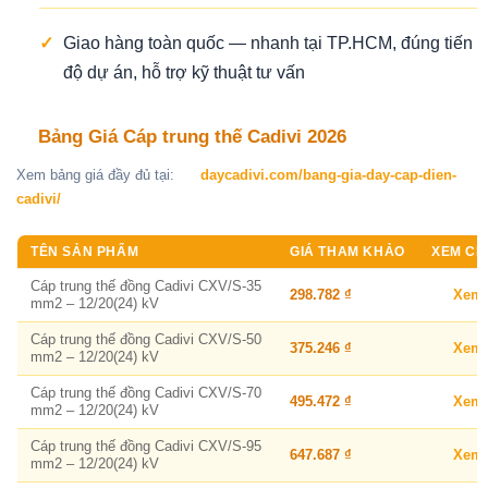
✓
Giao hàng toàn quốc — nhanh tại TP.HCM, đúng tiến
độ dự án, hỗ trợ kỹ thuật tư vấn
Bảng Giá Cáp trung thế Cadivi 2026
Xem bảng giá đầy đủ tại:
daycadivi.com/bang-gia-day-cap-dien-
cadivi/
TÊN SẢN PHẨM
GIÁ THAM KHẢO
XEM CHI
Cáp trung thế đồng Cadivi CXV/S-35
298.782 ₫
Xem
mm2 – 12/20(24) kV
Cáp trung thế đồng Cadivi CXV/S-50
375.246 ₫
Xem
mm2 – 12/20(24) kV
Cáp trung thế đồng Cadivi CXV/S-70
495.472 ₫
Xem
mm2 – 12/20(24) kV
Cáp trung thế đồng Cadivi CXV/S-95
647.687 ₫
Xem
mm2 – 12/20(24) kV