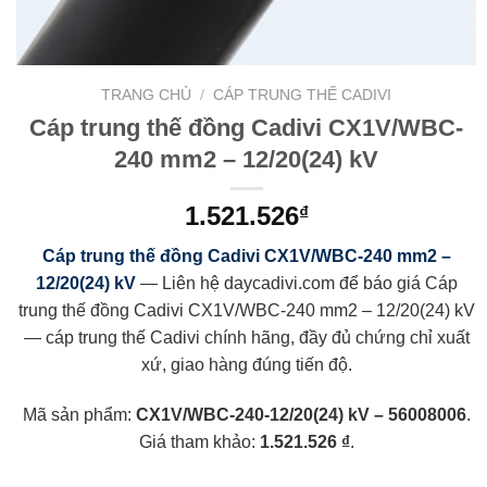
TRANG CHỦ
/
CÁP TRUNG THẾ CADIVI
Cáp trung thế đồng Cadivi CX1V/WBC-
240 mm2 – 12/20(24) kV
1.521.526
₫
Cáp trung thế đồng Cadivi CX1V/WBC-240 mm2 –
12/20(24) kV
— Liên hệ daycadivi.com để báo giá Cáp
trung thế đồng Cadivi CX1V/WBC-240 mm2 – 12/20(24) kV
— cáp trung thế Cadivi chính hãng, đầy đủ chứng chỉ xuất
xứ, giao hàng đúng tiến độ.
Mã sản phẩm:
CX1V/WBC-240-12/20(24) kV – 56008006
.
Giá tham khảo:
1.521.526 ₫
.