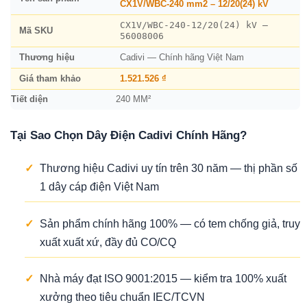
CX1V/WBC-240 mm2 – 12/20(24) kV
CX1V/WBC-240-12/20(24) kV –
Mã SKU
56008006
Thương hiệu
Cadivi — Chính hãng Việt Nam
Giá tham khảo
1.521.526 ₫
Tiết diện
240 MM²
Tại Sao Chọn Dây Điện Cadivi Chính Hãng?
✓
Thương hiệu Cadivi uy tín trên 30 năm — thị phần số
1 dây cáp điện Việt Nam
✓
Sản phẩm chính hãng 100% — có tem chống giả, truy
xuất xuất xứ, đầy đủ CO/CQ
✓
Nhà máy đạt ISO 9001:2015 — kiểm tra 100% xuất
xưởng theo tiêu chuẩn IEC/TCVN