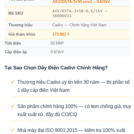
AXV/DSTA-3×50 mm2 – 0.6/1kV
AXV/DSTA-3×50-0,6/1kV –
Mã SKU
56006033
Thương hiệu
Cadivi — Chính hãng Việt Nam
Giá tham khảo
173.081 ₫
Tiết diện
50 MM²
Cấp điện áp
0.6/1kV
Tại Sao Chọn Dây Điện Cadivi Chính Hãng?
✓
Thương hiệu Cadivi uy tín trên 30 năm — thị phần số
1 dây cáp điện Việt Nam
✓
Sản phẩm chính hãng 100% — có tem chống giả, truy
xuất xuất xứ, đầy đủ CO/CQ
✓
Nhà máy đạt ISO 9001:2015 — kiểm tra 100% xuất