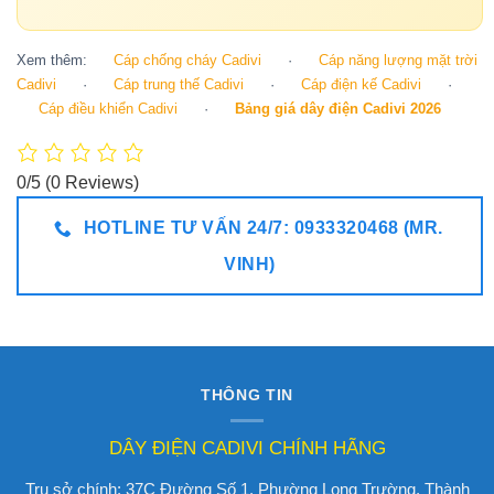
Xem thêm:
Cáp chống cháy Cadivi
·
Cáp năng lượng mặt trời
Cadivi
·
Cáp trung thế Cadivi
·
Cáp điện kế Cadivi
·
Cáp điều khiển Cadivi
·
Bảng giá dây điện Cadivi 2026
0/5
(0 Reviews)
HOTLINE TƯ VẤN 24/7: 0933320468 (MR.
VINH)
THÔNG TIN
DÂY ĐIỆN CADIVI CHÍNH HÃNG
Trụ sở chính: 37C Đường Số 1, Phường Long Trường, Thành