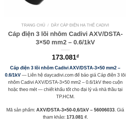
TRANG CHỦ
/
DÂY CÁP ĐIỆN HẠ THẾ CADIVI
Cáp điện 3 lõi nhôm Cadivi AXV/DSTA-
3×50 mm2 – 0.6/1kV
173.081
₫
Cáp điện 3 lõi nhôm Cadivi AXV/DSTA-3×50 mm2 –
0.6/1kV
— Liên hệ daycadivi.com để báo giá Cáp điện 3 lõi
nhôm Cadivi AXV/DSTA-3×50 mm2 – 0.6/1kV theo cuộn
hoặc theo mét — chiết khấu tốt cho đại lý và nhà thầu tại
TP.HCM.
Mã sản phẩm:
AXV/DSTA-3×50-0,6/1kV – 56006033
. Giá
tham khảo:
173.081 ₫
.