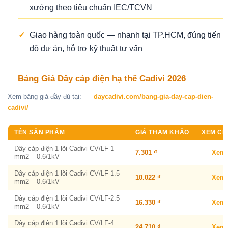
xưởng theo tiêu chuẩn IEC/TCVN
✓
Giao hàng toàn quốc — nhanh tại TP.HCM, đúng tiến
độ dự án, hỗ trợ kỹ thuật tư vấn
Bảng Giá Dây cáp điện hạ thế Cadivi 2026
Xem bảng giá đầy đủ tại:
daycadivi.com/bang-gia-day-cap-dien-
cadivi/
TÊN SẢN PHẨM
GIÁ THAM KHẢO
XEM CHI
Dây cáp điện 1 lõi Cadivi CV/LF-1
7.301 ₫
Xem
mm2 – 0.6/1kV
Dây cáp điện 1 lõi Cadivi CV/LF-1.5
10.022 ₫
Xem
mm2 – 0.6/1kV
Dây cáp điện 1 lõi Cadivi CV/LF-2.5
16.330 ₫
Xem
mm2 – 0.6/1kV
Dây cáp điện 1 lõi Cadivi CV/LF-4
24.710 ₫
Xem