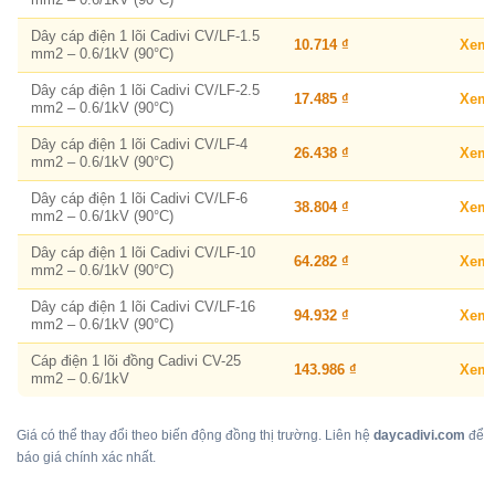
Dây cáp điện 1 lõi Cadivi CV/LF-1.5
10.714 ₫
Xem
mm2 – 0.6/1kV (90°C)
Dây cáp điện 1 lõi Cadivi CV/LF-2.5
17.485 ₫
Xem
mm2 – 0.6/1kV (90°C)
Dây cáp điện 1 lõi Cadivi CV/LF-4
26.438 ₫
Xem
mm2 – 0.6/1kV (90°C)
Dây cáp điện 1 lõi Cadivi CV/LF-6
38.804 ₫
Xem
mm2 – 0.6/1kV (90°C)
Dây cáp điện 1 lõi Cadivi CV/LF-10
64.282 ₫
Xem
mm2 – 0.6/1kV (90°C)
Dây cáp điện 1 lõi Cadivi CV/LF-16
94.932 ₫
Xem
mm2 – 0.6/1kV (90°C)
Cáp điện 1 lõi đồng Cadivi CV-25
143.986 ₫
Xem
mm2 – 0.6/1kV
Giá có thể thay đổi theo biến động đồng thị trường. Liên hệ
daycadivi.com
để
báo giá chính xác nhất.