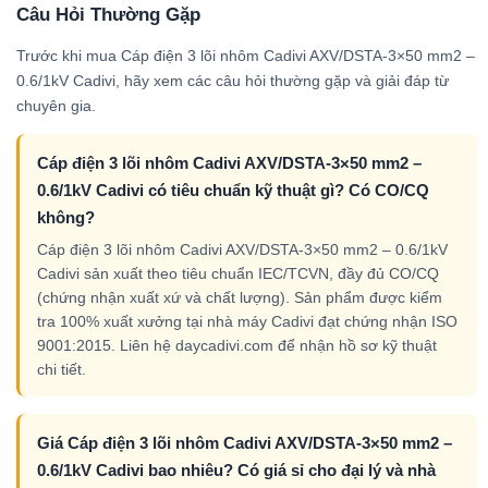
Câu Hỏi Thường Gặp
Trước khi mua Cáp điện 3 lõi nhôm Cadivi AXV/DSTA-3×50 mm2 –
0.6/1kV Cadivi, hãy xem các câu hỏi thường gặp và giải đáp từ
chuyên gia.
Cáp điện 3 lõi nhôm Cadivi AXV/DSTA-3×50 mm2 –
0.6/1kV Cadivi có tiêu chuẩn kỹ thuật gì? Có CO/CQ
không?
Cáp điện 3 lõi nhôm Cadivi AXV/DSTA-3×50 mm2 – 0.6/1kV
Cadivi sản xuất theo tiêu chuẩn IEC/TCVN, đầy đủ CO/CQ
(chứng nhận xuất xứ và chất lượng). Sản phẩm được kiểm
tra 100% xuất xưởng tại nhà máy Cadivi đạt chứng nhận ISO
9001:2015. Liên hệ daycadivi.com để nhận hồ sơ kỹ thuật
chi tiết.
Giá Cáp điện 3 lõi nhôm Cadivi AXV/DSTA-3×50 mm2 –
0.6/1kV Cadivi bao nhiêu? Có giá sỉ cho đại lý và nhà