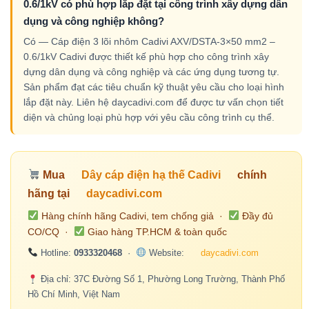
0.6/1kV có phù hợp lắp đặt tại công trình xây dựng dân
dụng và công nghiệp không?
Có — Cáp điện 3 lõi nhôm Cadivi AXV/DSTA-3×50 mm2 –
0.6/1kV Cadivi được thiết kế phù hợp cho công trình xây
dựng dân dụng và công nghiệp và các ứng dụng tương tự.
Sản phẩm đạt các tiêu chuẩn kỹ thuật yêu cầu cho loại hình
lắp đặt này. Liên hệ daycadivi.com để được tư vấn chọn tiết
diện và chủng loại phù hợp với yêu cầu công trình cụ thể.
Mua
Dây cáp điện hạ thế Cadivi
chính
hãng tại
daycadivi.com
Hàng chính hãng Cadivi, tem chống giả ·
Đầy đủ
CO/CQ ·
Giao hàng TP.HCM & toàn quốc
Hotline:
0933320468
·
Website:
daycadivi.com
Địa chỉ: 37C Đường Số 1, Phường Long Trường, Thành Phố
Hồ Chí Minh, Việt Nam