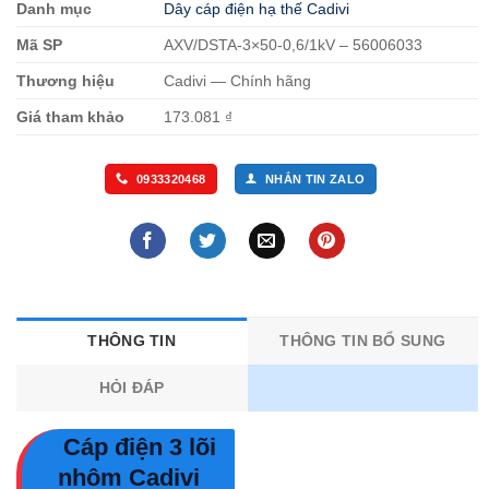
Danh mục
Dây cáp điện hạ thế Cadivi
Mã SP
AXV/DSTA-3×50-0,6/1kV – 56006033
Thương hiệu
Cadivi — Chính hãng
Giá tham khảo
173.081 ₫
0933320468
NHẮN TIN ZALO
THÔNG TIN
THÔNG TIN BỔ SUNG
HỎI ĐÁP
Cáp điện 3 lõi
nhôm Cadivi