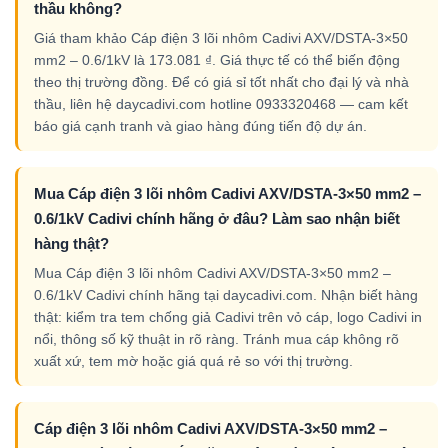
thầu không?
Giá tham khảo Cáp điện 3 lõi nhôm Cadivi AXV/DSTA-3×50
mm2 – 0.6/1kV là 173.081 ₫. Giá thực tế có thể biến động
theo thị trường đồng. Để có giá sỉ tốt nhất cho đại lý và nhà
thầu, liên hệ daycadivi.com hotline 0933320468 — cam kết
báo giá cạnh tranh và giao hàng đúng tiến độ dự án.
Mua Cáp điện 3 lõi nhôm Cadivi AXV/DSTA-3×50 mm2 –
0.6/1kV Cadivi chính hãng ở đâu? Làm sao nhận biết
hàng thật?
Mua Cáp điện 3 lõi nhôm Cadivi AXV/DSTA-3×50 mm2 –
0.6/1kV Cadivi chính hãng tại daycadivi.com. Nhận biết hàng
thật: kiểm tra tem chống giả Cadivi trên vỏ cáp, logo Cadivi in
nổi, thông số kỹ thuật in rõ ràng. Tránh mua cáp không rõ
xuất xứ, tem mờ hoặc giá quá rẻ so với thị trường.
Cáp điện 3 lõi nhôm Cadivi AXV/DSTA-3×50 mm2 –