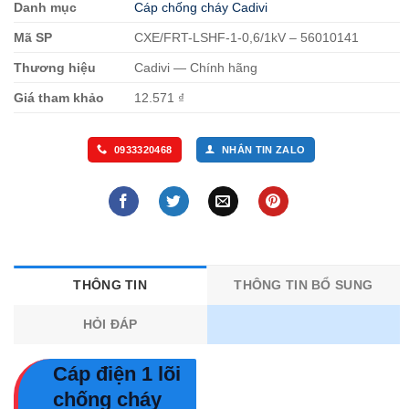
Danh mục
Cáp chống cháy Cadivi
Mã SP
CXE/FRT-LSHF-1-0,6/1kV – 56010141
Thương hiệu
Cadivi — Chính hãng
Giá tham khảo
12.571 ₫
0933320468
NHẮN TIN ZALO
THÔNG TIN
THÔNG TIN BỔ SUNG
HỎI ĐÁP
Cáp điện 1 lõi
chống cháy