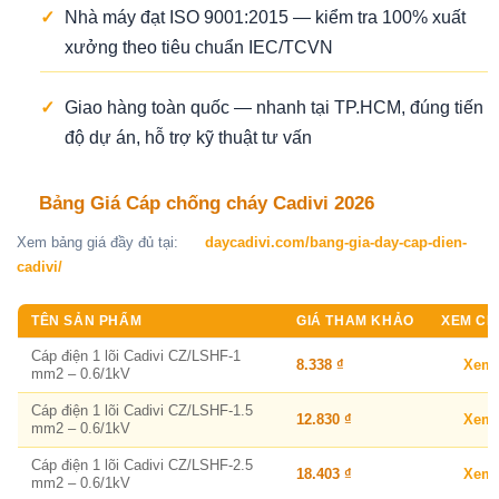
✓
Nhà máy đạt ISO 9001:2015 — kiểm tra 100% xuất
xưởng theo tiêu chuẩn IEC/TCVN
✓
Giao hàng toàn quốc — nhanh tại TP.HCM, đúng tiến
độ dự án, hỗ trợ kỹ thuật tư vấn
Bảng Giá Cáp chống cháy Cadivi 2026
Xem bảng giá đầy đủ tại:
daycadivi.com/bang-gia-day-cap-dien-
cadivi/
TÊN SẢN PHẨM
GIÁ THAM KHẢO
XEM CHI
Cáp điện 1 lõi Cadivi CZ/LSHF-1
8.338 ₫
Xem
mm2 – 0.6/1kV
Cáp điện 1 lõi Cadivi CZ/LSHF-1.5
12.830 ₫
Xem
mm2 – 0.6/1kV
Cáp điện 1 lõi Cadivi CZ/LSHF-2.5
18.403 ₫
Xem
mm2 – 0.6/1kV