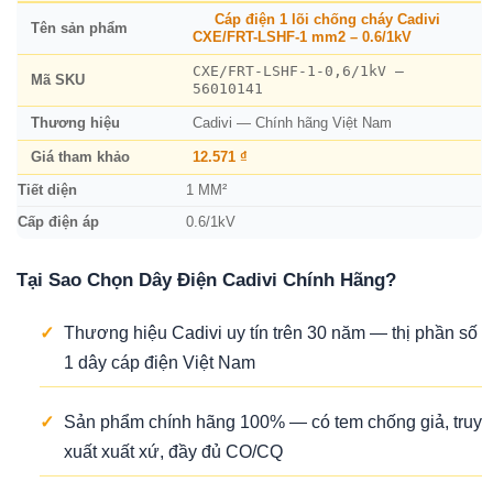
Cáp điện 1 lõi chống cháy Cadivi
Tên sản phẩm
CXE/FRT-LSHF-1 mm2 – 0.6/1kV
CXE/FRT-LSHF-1-0,6/1kV –
Mã SKU
56010141
Thương hiệu
Cadivi — Chính hãng Việt Nam
Giá tham khảo
12.571 ₫
Tiết diện
1 MM²
Cấp điện áp
0.6/1kV
Tại Sao Chọn Dây Điện Cadivi Chính Hãng?
✓
Thương hiệu Cadivi uy tín trên 30 năm — thị phần số
1 dây cáp điện Việt Nam
✓
Sản phẩm chính hãng 100% — có tem chống giả, truy
xuất xuất xứ, đầy đủ CO/CQ