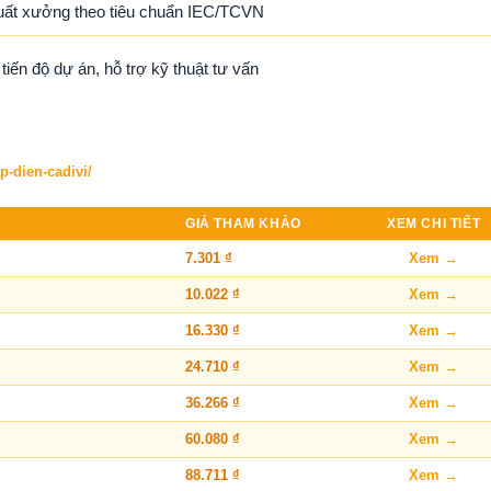
uất xưởng theo tiêu chuẩn IEC/TCVN
ến độ dự án, hỗ trợ kỹ thuật tư vấn
p-dien-cadivi/
GIÁ THAM KHẢO
XEM CHI TIẾT
7.301 ₫
Xem →
10.022 ₫
Xem →
16.330 ₫
Xem →
24.710 ₫
Xem →
36.266 ₫
Xem →
60.080 ₫
Xem →
88.711 ₫
Xem →