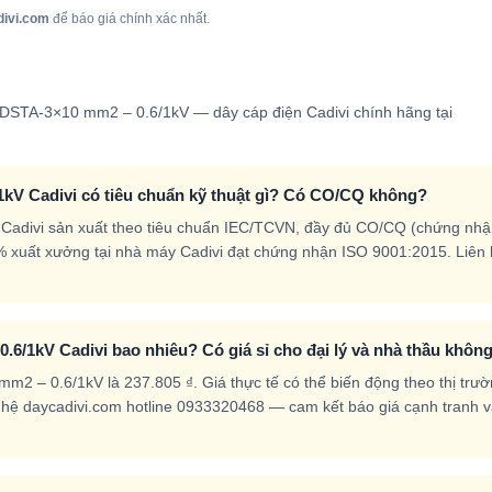
divi.com
để báo giá chính xác nhất.
V/DSTA-3×10 mm2 – 0.6/1kV — dây cáp điện Cadivi chính hãng tại
1kV Cadivi có tiêu chuẩn kỹ thuật gì? Có CO/CQ không?
 Cadivi sản xuất theo tiêu chuẩn IEC/TCVN, đầy đủ CO/CQ (chứng nh
% xuất xưởng tại nhà máy Cadivi đạt chứng nhận ISO 9001:2015. Liên
.6/1kV Cadivi bao nhiêu? Có giá sỉ cho đại lý và nhà thầu khôn
m2 – 0.6/1kV là 237.805 ₫. Giá thực tế có thể biến động theo thị trư
iên hệ daycadivi.com hotline 0933320468 — cam kết báo giá cạnh tranh 