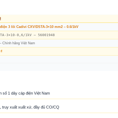
Ị
điện 3 lõi Cadivi CXV/DSTA-3×10 mm2 – 0.6/1kV
TA-3×10-0,6/1kV – 56001948
— Chính hãng Việt Nam
 ₫
n số 1 dây cáp điện Việt Nam
 truy xuất xuất xứ, đầy đủ CO/CQ