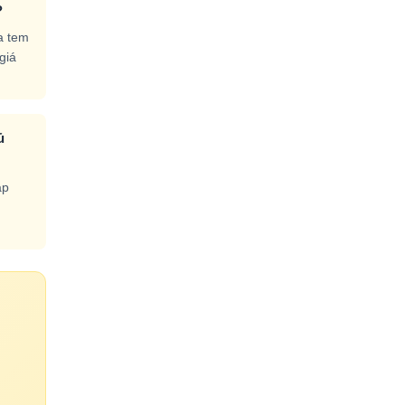
?
a tem
giá
ủ
áp