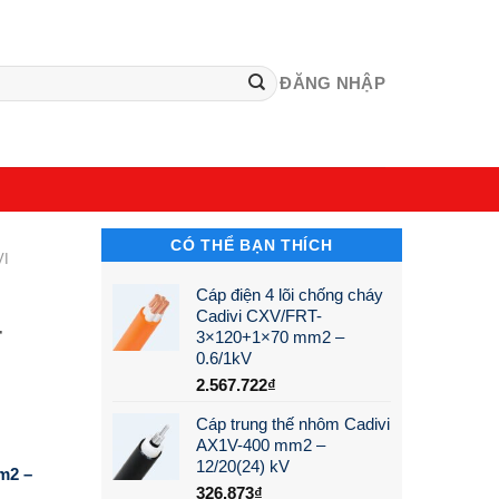
ĐĂNG NHẬP
CÓ THỂ BẠN THÍCH
VI
Cáp điện 4 lõi chống cháy
Cadivi CXV/FRT-
–
3×120+1×70 mm2 –
0.6/1kV
2.567.722
₫
Cáp trung thế nhôm Cadivi
AX1V-400 mm2 –
12/20(24) kV
m2 –
326.873
₫