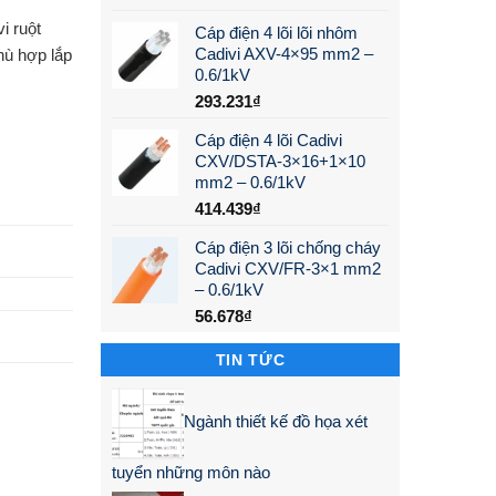
 ruột
Cáp điện 4 lõi lõi nhôm
Cadivi AXV-4×95 mm2 –
ù hợp lắp
0.6/1kV
293.231
₫
Cáp điện 4 lõi Cadivi
CXV/DSTA-3×16+1×10
mm2 – 0.6/1kV
414.439
₫
Cáp điện 3 lõi chống cháy
Cadivi CXV/FR-3×1 mm2
– 0.6/1kV
56.678
₫
TIN TỨC
Ngành thiết kế đồ họa xét
tuyển những môn nào