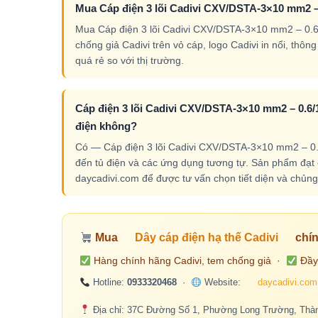
Mua Cáp điện 3 lõi Cadivi CXV/DSTA-3×10 mm2 – 
Mua Cáp điện 3 lõi Cadivi CXV/DSTA-3×10 mm2 – 0.6/1
chống giả Cadivi trên vỏ cáp, logo Cadivi in nổi, thô
quá rẻ so với thị trường.
Cáp điện 3 lõi Cadivi CXV/DSTA-3×10 mm2 – 0.6/1
điện không?
Có — Cáp điện 3 lõi Cadivi CXV/DSTA-3×10 mm2 – 0.6
đến tủ điện và các ứng dụng tương tự. Sản phẩm đạt cá
daycadivi.com để được tư vấn chọn tiết diện và chủng 
Mua
Dây cáp điện hạ thế Cadivi
chín
Hàng chính hãng Cadivi, tem chống giả ·
Đầy
Hotline:
0933320468
·
Website:
daycadivi.com
Địa chỉ: 37C Đường Số 1, Phường Long Trường, Thàn