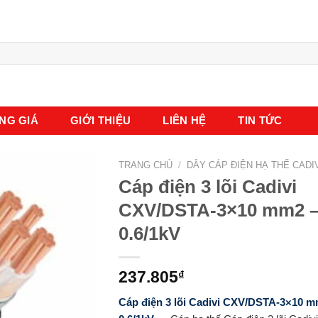
NG GIÁ
GIỚI THIỆU
LIÊN HỆ
TIN TỨC
TRANG CHỦ
/
DÂY CÁP ĐIỆN HẠ THẾ CADI
Cáp điện 3 lõi Cadivi
CXV/DSTA-3×10 mm2 
0.6/1kV
237.805
₫
Cáp điện 3 lõi Cadivi CXV/DSTA-3×10 m