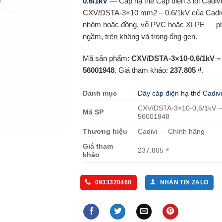
0.6/1kV
— Cáp hạ thế Cáp điện 3 lõi Cadivi
CXV/DSTA-3×10 mm2 – 0.6/1kV của Cadivi
nhôm hoặc đồng, vỏ PVC hoặc XLPE — ph
ngầm, trên không và trong ống gen.
Mã sản phẩm:
CXV/DSTA-3×10-0,6/1kV –
56001948
. Giá tham khảo:
237.805 ₫
.
Danh mục
Dây cáp điện hạ thế Cadivi
CXV/DSTA-3×10-0,6/1kV –
Mã SP
56001948
Thương hiệu
Cadivi — Chính hãng
Giá tham
237.805 ₫
khảo
0933320468
NHẮN TIN ZALO