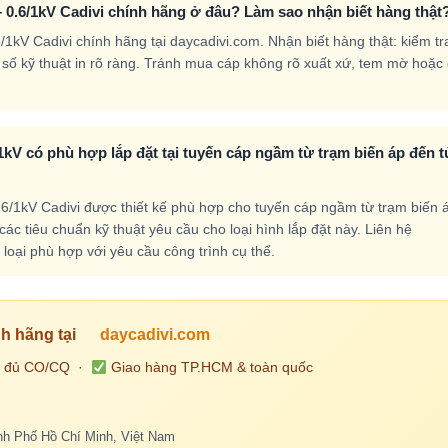
0.6/1kV Cadivi chính hãng ở đâu? Làm sao nhận biết hàng thật
kV Cadivi chính hãng tại daycadivi.com. Nhận biết hàng thật: kiểm tr
ng số kỹ thuật in rõ ràng. Tránh mua cáp không rõ xuất xứ, tem mờ hoặc 
kV có phù hợp lắp đặt tại tuyến cáp ngầm từ trạm biến áp đến t
/1kV Cadivi được thiết kế phù hợp cho tuyến cáp ngầm từ trạm biến 
c tiêu chuẩn kỹ thuật yêu cầu cho loại hình lắp đặt này. Liên hệ
loại phù hợp với yêu cầu công trình cụ thể.
h hãng tại
daycadivi.com
 đủ CO/CQ ·
Giao hàng TP.HCM & toàn quốc
h Phố Hồ Chí Minh, Việt Nam