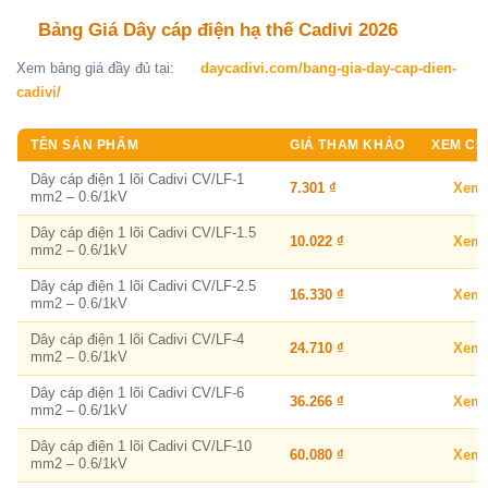
Bảng Giá Dây cáp điện hạ thế Cadivi 2026
Xem bảng giá đầy đủ tại:
daycadivi.com/bang-gia-day-cap-dien-
cadivi/
TÊN SẢN PHẨM
GIÁ THAM KHẢO
XEM CHI
Dây cáp điện 1 lõi Cadivi CV/LF-1
7.301 ₫
Xem
mm2 – 0.6/1kV
Dây cáp điện 1 lõi Cadivi CV/LF-1.5
10.022 ₫
Xem
mm2 – 0.6/1kV
Dây cáp điện 1 lõi Cadivi CV/LF-2.5
16.330 ₫
Xem
mm2 – 0.6/1kV
Dây cáp điện 1 lõi Cadivi CV/LF-4
24.710 ₫
Xem
mm2 – 0.6/1kV
Dây cáp điện 1 lõi Cadivi CV/LF-6
36.266 ₫
Xem
mm2 – 0.6/1kV
Dây cáp điện 1 lõi Cadivi CV/LF-10
60.080 ₫
Xem
mm2 – 0.6/1kV