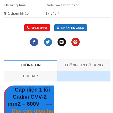
Thương hiệu
Cadivi — Chính hãng
Giá tham khảo
17.345 ₫
0933320468
NHẮN TIN ZALO
THÔNG TIN
THÔNG TIN BỔ SUNG
HỎI ĐÁP
Cáp điện 1 lõi
Cadivi CVV-2
mm2 – 600V
—
Dây cáp điện hạ