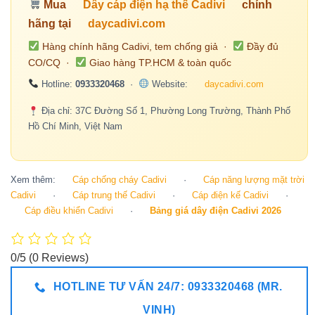
Mua
Dây cáp điện hạ thế Cadivi
chính
hãng tại
daycadivi.com
Hàng chính hãng Cadivi, tem chống giả ·
Đầy đủ
CO/CQ ·
Giao hàng TP.HCM & toàn quốc
Hotline:
0933320468
·
Website:
daycadivi.com
Địa chỉ: 37C Đường Số 1, Phường Long Trường, Thành Phố
Hồ Chí Minh, Việt Nam
Xem thêm:
Cáp chống cháy Cadivi
·
Cáp năng lượng mặt trời
Cadivi
·
Cáp trung thế Cadivi
·
Cáp điện kế Cadivi
·
Cáp điều khiển Cadivi
·
Bảng giá dây điện Cadivi 2026
0/5
(0 Reviews)
HOTLINE TƯ VẤN 24/7: 0933320468 (MR.
VINH)