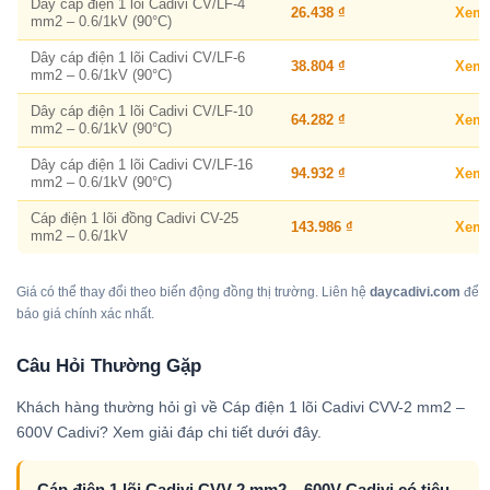
Dây cáp điện 1 lõi Cadivi CV/LF-4
26.438 ₫
Xem
mm2 – 0.6/1kV (90°C)
Dây cáp điện 1 lõi Cadivi CV/LF-6
38.804 ₫
Xem
mm2 – 0.6/1kV (90°C)
Dây cáp điện 1 lõi Cadivi CV/LF-10
64.282 ₫
Xem
mm2 – 0.6/1kV (90°C)
Dây cáp điện 1 lõi Cadivi CV/LF-16
94.932 ₫
Xem
mm2 – 0.6/1kV (90°C)
Cáp điện 1 lõi đồng Cadivi CV-25
143.986 ₫
Xem
mm2 – 0.6/1kV
Giá có thể thay đổi theo biến động đồng thị trường. Liên hệ
daycadivi.com
để
báo giá chính xác nhất.
Câu Hỏi Thường Gặp
Khách hàng thường hỏi gì về Cáp điện 1 lõi Cadivi CVV-2 mm2 –
600V Cadivi? Xem giải đáp chi tiết dưới đây.
Cáp điện 1 lõi Cadivi CVV-2 mm2 – 600V Cadivi có tiêu