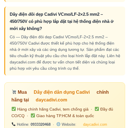
Dây điện đôi dẹp Cadivi VCmo/LF-2×2.5 mm2 –
450/750V có phù hợp lắp đặt tại hệ thống điện nhà ở
mới xây không?
Có — Dây điện đôi dẹp Cadivi VCmo/LF-2×2.5 mm2 –
450/750V Cadivi được thiết kế phù hợp cho hệ thống điện
nhà ở mới xây và các ứng dụng tương tự. Sản phẩm đạt các
tiêu chuẩn kỹ thuật yêu cầu cho loại hình lắp đặt này. Liên hệ
daycadivi.com để được tư vấn chọn tiết diện và chủng loại
phù hợp với yêu cầu công trình cụ thể.
Mua
Dây điện dân dụng Cadivi
chính
hãng tại
daycadivi.com
Hàng chính hãng Cadivi, tem chống giả ·
Đầy đủ
CO/CQ ·
Giao hàng TP.HCM & toàn quốc
Hotline:
0933320468
·
Website:
daycadivi.com