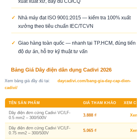
xuất xuất xứ, đầy đủ CO/CQ
✓
Nhà máy đạt ISO 9001:2015 — kiểm tra 100% xuất
xưởng theo tiêu chuẩn IEC/TCVN
✓
Giao hàng toàn quốc — nhanh tại TP.HCM, đúng tiến
độ dự án, hỗ trợ kỹ thuật tư vấn
Bảng Giá Dây điện dân dụng Cadivi 2026
Xem bảng giá đầy đủ tại:
daycadivi.com/bang-gia-day-cap-dien-
cadivi/
TÊN SẢN PHẨM
GIÁ THAM KHẢO
XEM CHI
Dây điện đơn cứng Cadivi VC/LF-
3.888 ₫
Xem
0.5 mm2 – 300/500V
Dây điện đơn cứng Cadivi VC/LF-
5.065 ₫
Xem
0.75 mm2 – 300/500V