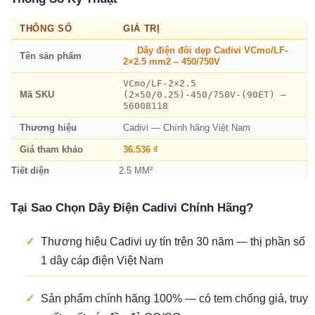
THÔNG SỐ
GIÁ TRỊ
Dây điện đôi dẹp Cadivi VCmo/LF-
Tên sản phẩm
2×2.5 mm2 – 450/750V
VCmo/LF-2×2.5
(2×50/0.25)-450/750V-(90ET) –
Mã SKU
56008118
Thương hiệu
Cadivi — Chính hãng Việt Nam
Giá tham khảo
36.536 ₫
Tiết diện
2.5 MM²
Tại Sao Chọn Dây Điện Cadivi Chính Hãng?
✓
Thương hiệu Cadivi uy tín trên 30 năm — thị phần số
1 dây cáp điện Việt Nam
✓
Sản phẩm chính hãng 100% — có tem chống giả, truy