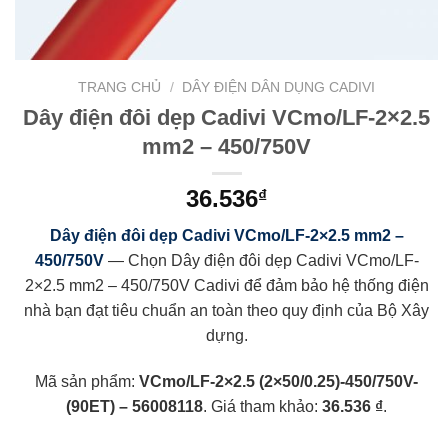
TRANG CHỦ
/
DÂY ĐIỆN DÂN DỤNG CADIVI
Dây điện đôi dẹp Cadivi VCmo/LF-2×2.5
mm2 – 450/750V
36.536
₫
Dây điện đôi dẹp Cadivi VCmo/LF-2×2.5 mm2 –
450/750V
— Chọn Dây điện đôi dẹp Cadivi VCmo/LF-
2×2.5 mm2 – 450/750V Cadivi để đảm bảo hệ thống điện
nhà bạn đạt tiêu chuẩn an toàn theo quy định của Bộ Xây
dựng.
Mã sản phẩm:
VCmo/LF-2×2.5 (2×50/0.25)-450/750V-
(90ET) – 56008118
. Giá tham khảo:
36.536 ₫
.