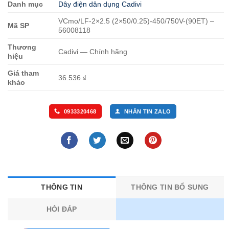
Danh mục
Dây điện dân dụng Cadivi
VCmo/LF-2×2.5 (2×50/0.25)-450/750V-(90ET) –
Mã SP
56008118
Thương
Cadivi — Chính hãng
hiệu
Giá tham
36.536 ₫
khảo
0933320468
NHẮN TIN ZALO
THÔNG TIN
THÔNG TIN BỔ SUNG
HỎI ĐÁP