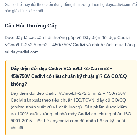
Giá có thể thay đổi theo biến động đồng thị trường. Liên hệ
daycadivi.com
để
báo giá chính xác nhất.
Câu Hỏi Thường Gặp
Dưới đây là các câu hỏi thường gặp về Dây điện đôi dẹp Cadivi
VCmo/LF-2×2.5 mm2 – 450/750V Cadivi và chính sách mua hàng
tại daycadivi.com.
Dây điện đôi dẹp Cadivi VCmo/LF-2×2.5 mm2 –
450/750V Cadivi có tiêu chuẩn kỹ thuật gì? Có CO/CQ
không?
Dây điện đôi dẹp Cadivi VCmo/LF-2×2.5 mm2 – 450/750V
Cadivi sản xuất theo tiêu chuẩn IEC/TCVN, đầy đủ CO/CQ
(chứng nhận xuất xứ và chất lượng). Sản phẩm được kiểm
tra 100% xuất xưởng tại nhà máy Cadivi đạt chứng nhận ISO
9001:2015. Liên hệ daycadivi.com để nhận hồ sơ kỹ thuật
chi tiết.