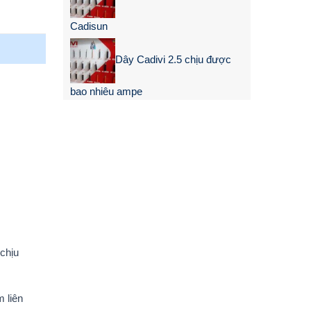
Cadisun
Dây Cadivi 2.5 chịu được
bao nhiêu ampe
chịu
 liên