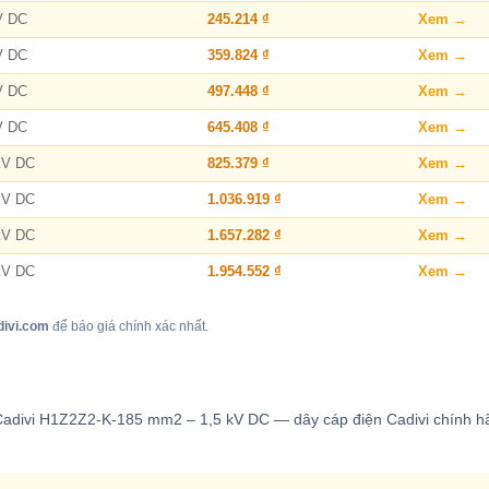
V DC
245.214 ₫
Xem →
V DC
359.824 ₫
Xem →
V DC
497.448 ₫
Xem →
V DC
645.408 ₫
Xem →
kV DC
825.379 ₫
Xem →
kV DC
1.036.919 ₫
Xem →
kV DC
1.657.282 ₫
Xem →
kV DC
1.954.552 ₫
Xem →
divi.com
để báo giá chính xác nhất.
Cadivi H1Z2Z2-K-185 mm2 – 1,5 kV DC — dây cáp điện Cadivi chính hã