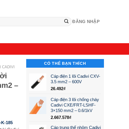
ĐĂNG NHẬP
CÓ THỂ BẠN THÍCH
 CADIVI
ời
Cáp điện 1 lõi Cadivi CXV-
3.5 mm2 – 600V
mm2 –
26.492
₫
Cáp điện 3 lõi chống cháy
Cadivi CXE/FRT-LSHF-
3×150 mm2 – 0.6/1kV
2.667.578
₫
-K-185
Cáp trung thế nhôm Cadivi