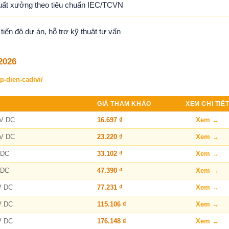
uất xưởng theo tiêu chuẩn IEC/TCVN
ến độ dự án, hỗ trợ kỹ thuật tư vấn
2026
p-dien-cadivi/
GIÁ THAM KHẢO
XEM CHI TIẾ
kV DC
16.697 ₫
Xem →
kV DC
23.220 ₫
Xem →
 DC
33.102 ₫
Xem →
 DC
47.390 ₫
Xem →
V DC
77.231 ₫
Xem →
V DC
115.106 ₫
Xem →
V DC
176.148 ₫
Xem →