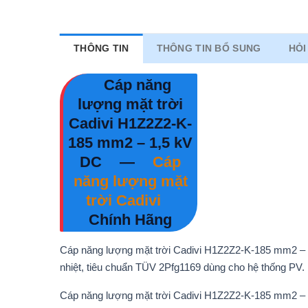
THÔNG TIN
THÔNG TIN BỔ SUNG
HỎI
Cáp năng
lượng mặt trời
Cadivi H1Z2Z2-K-
185 mm2 – 1,5 kV
DC
—
Cáp
năng lượng mặt
trời Cadivi
Chính Hãng
Cáp năng lượng mặt trời Cadivi H1Z2Z2-K-185 mm2 – 1
nhiệt, tiêu chuẩn TÜV 2Pfg1169 dùng cho hệ thống PV.
Cáp năng lượng mặt trời Cadivi H1Z2Z2-K-185 mm2 – 1