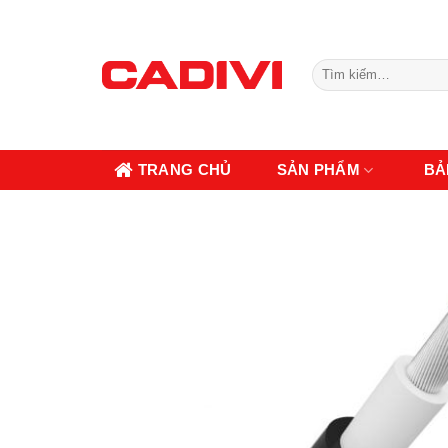
Skip
to
content
Tìm
kiếm:
TRANG CHỦ
SẢN PHẨM
BẢ