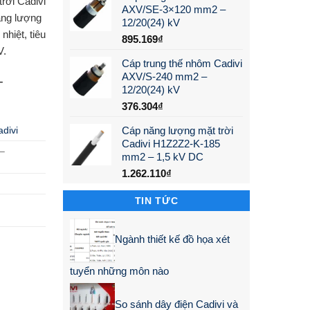
rời Cadivi
AXV/SE-3×120 mm2 –
ăng lượng
12/20(24) kV
nhiệt, tiêu
895.169
₫
V.
Cáp trung thế nhôm Cadivi
AXV/S-240 mm2 –
–
12/20(24) kV
376.304
₫
divi
Cáp năng lượng mặt trời
Cadivi H1Z2Z2-K-185
–
mm2 – 1,5 kV DC
1.262.110
₫
TIN TỨC
Ngành thiết kế đồ họa xét
tuyển những môn nào
So sánh dây điện Cadivi và