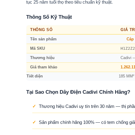
tục 25 năm tuổi thọ theo tiêu chuẩn kỹ thuật.
Thông Số Kỹ Thuật
THÔNG SỐ
GIÁ TR
Tên sản phẩm
Cáp 
H1Z2Z2
Mã SKU
Thương hiệu
Cadivi 
Giá tham khảo
1.262.1
Tiết diện
185 MM²
Tại Sao Chọn Dây Điện Cadivi Chính Hãng?
✓
Thương hiệu Cadivi uy tín trên 30 năm — thị phầ
✓
Sản phẩm chính hãng 100% — có tem chống giả,