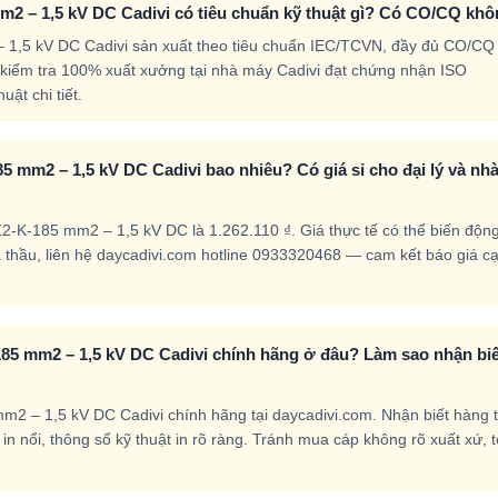
m2 – 1,5 kV DC Cadivi có tiêu chuẩn kỹ thuật gì? Có CO/CQ kh
 1,5 kV DC Cadivi sản xuất theo tiêu chuẩn IEC/TCVN, đầy đủ CO/CQ
kiểm tra 100% xuất xưởng tại nhà máy Cadivi đạt chứng nhận ISO
ật chi tiết.
 mm2 – 1,5 kV DC Cadivi bao nhiêu? Có giá sỉ cho đại lý và nh
-K-185 mm2 – 1,5 kV DC là 1.262.110 ₫. Giá thực tế có thể biến độn
nhà thầu, liên hệ daycadivi.com hotline 0933320468 — cam kết báo giá c
85 mm2 – 1,5 kV DC Cadivi chính hãng ở đâu? Làm sao nhận biế
2 – 1,5 kV DC Cadivi chính hãng tại daycadivi.com. Nhận biết hàng t
 in nổi, thông số kỹ thuật in rõ ràng. Tránh mua cáp không rõ xuất xứ, 