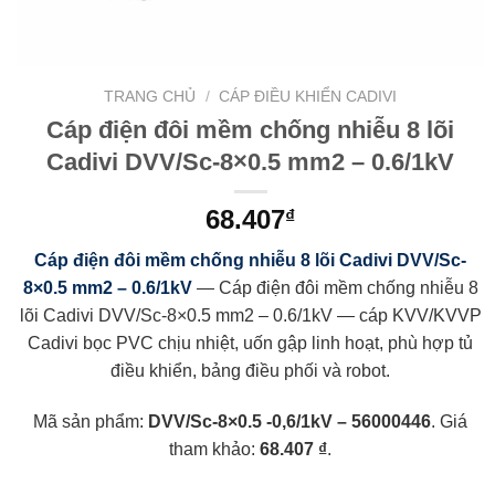
TRANG CHỦ
/
CÁP ĐIỀU KHIỂN CADIVI
Cáp điện đôi mềm chống nhiễu 8 lõi
Cadivi DVV/Sc-8×0.5 mm2 – 0.6/1kV
68.407
₫
Cáp điện đôi mềm chống nhiễu 8 lõi Cadivi DVV/Sc-
8×0.5 mm2 – 0.6/1kV
— Cáp điện đôi mềm chống nhiễu 8
lõi Cadivi DVV/Sc-8×0.5 mm2 – 0.6/1kV — cáp KVV/KVVP
Cadivi bọc PVC chịu nhiệt, uốn gập linh hoạt, phù hợp tủ
điều khiển, bảng điều phối và robot.
Mã sản phẩm:
DVV/Sc-8×0.5 -0,6/1kV – 56000446
. Giá
tham khảo:
68.407 ₫
.