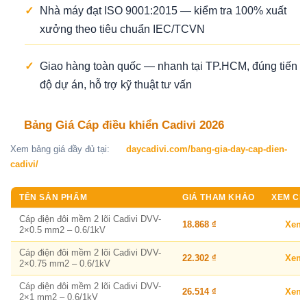
✓
Nhà máy đạt ISO 9001:2015 — kiểm tra 100% xuất
xưởng theo tiêu chuẩn IEC/TCVN
✓
Giao hàng toàn quốc — nhanh tại TP.HCM, đúng tiến
độ dự án, hỗ trợ kỹ thuật tư vấn
Bảng Giá Cáp điều khiển Cadivi 2026
Xem bảng giá đầy đủ tại:
daycadivi.com/bang-gia-day-cap-dien-
cadivi/
TÊN SẢN PHẨM
GIÁ THAM KHẢO
XEM CHI
Cáp điện đôi mềm 2 lõi Cadivi DVV-
18.868 ₫
Xem
2×0.5 mm2 – 0.6/1kV
Cáp điện đôi mềm 2 lõi Cadivi DVV-
22.302 ₫
Xem
2×0.75 mm2 – 0.6/1kV
Cáp điện đôi mềm 2 lõi Cadivi DVV-
26.514 ₫
Xem
2×1 mm2 – 0.6/1kV