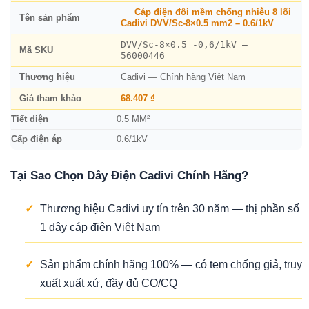
Cáp điện đôi mềm chống nhiễu 8 lõi
Tên sản phẩm
Cadivi DVV/Sc-8×0.5 mm2 – 0.6/1kV
DVV/Sc-8×0.5 -0,6/1kV –
Mã SKU
56000446
Thương hiệu
Cadivi — Chính hãng Việt Nam
Giá tham khảo
68.407 ₫
Tiết diện
0.5 MM²
Cấp điện áp
0.6/1kV
Tại Sao Chọn Dây Điện Cadivi Chính Hãng?
✓
Thương hiệu Cadivi uy tín trên 30 năm — thị phần số
1 dây cáp điện Việt Nam
✓
Sản phẩm chính hãng 100% — có tem chống giả, truy
xuất xuất xứ, đầy đủ CO/CQ