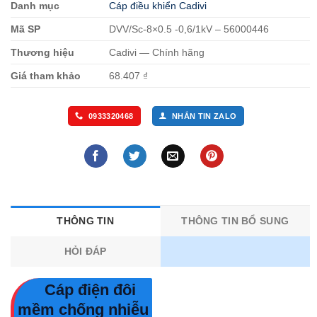
Danh mục
Cáp điều khiển Cadivi
Mã SP
DVV/Sc-8×0.5 -0,6/1kV – 56000446
Thương hiệu
Cadivi — Chính hãng
Giá tham khảo
68.407 ₫
0933320468
NHẮN TIN ZALO
THÔNG TIN
THÔNG TIN BỔ SUNG
HỎI ĐÁP
Cáp điện đôi
mềm chống nhiễu