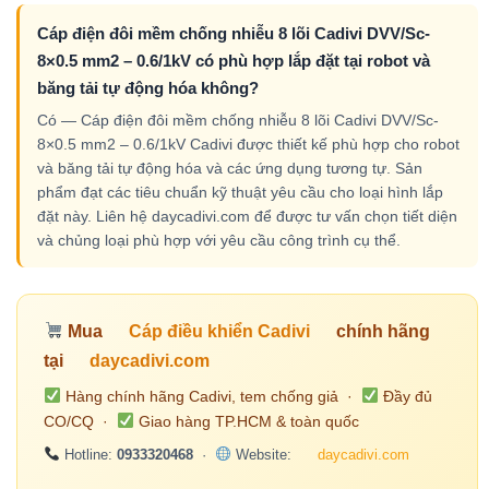
Cáp điện đôi mềm chống nhiễu 8 lõi Cadivi DVV/Sc-
8×0.5 mm2 – 0.6/1kV có phù hợp lắp đặt tại robot và
băng tải tự động hóa không?
Có — Cáp điện đôi mềm chống nhiễu 8 lõi Cadivi DVV/Sc-
8×0.5 mm2 – 0.6/1kV Cadivi được thiết kế phù hợp cho robot
và băng tải tự động hóa và các ứng dụng tương tự. Sản
phẩm đạt các tiêu chuẩn kỹ thuật yêu cầu cho loại hình lắp
đặt này. Liên hệ daycadivi.com để được tư vấn chọn tiết diện
và chủng loại phù hợp với yêu cầu công trình cụ thể.
Mua
Cáp điều khiển Cadivi
chính hãng
tại
daycadivi.com
Hàng chính hãng Cadivi, tem chống giả ·
Đầy đủ
CO/CQ ·
Giao hàng TP.HCM & toàn quốc
Hotline:
0933320468
·
Website:
daycadivi.com