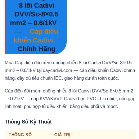
8 lõi Cadivi
DVV/Sc-8×0.5
mm2 – 0.6/1kV
—
Cáp điều
khiển Cadivi
Chính Hãng
Mua Cáp điện đôi mềm chống nhiễu 8 lõi Cadivi DVV/Sc-8×0.5
mm2 – 0.6/1kV tại daycadivi.com — cáp điều khiển Cadivi chính
hãng, đầy đủ tiêu chuẩn IEC, giao hàng dự án toàn quốc.
Cáp điện đôi mềm chống nhiễu 8 lõi Cadivi DVV/Sc-8×0.5 mm2
– 0.6/1kV — cáp KVV/KVVP Cadivi bọc PVC chịu nhiệt, uốn gập
linh hoạt, phù hợp tủ điều khiển, bảng điều phối và robot.
Thông Số Kỹ Thuật
THÔNG SỐ
GIÁ TRỊ