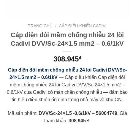
TRANG CHỦ
/
CÁP ĐIỀU KHIỂN CADIVI
Cáp điện đôi mềm chống nhiễu 24 lõi
Cadivi DVV/Sc-24×1.5 mm2 – 0.6/1kV
308.945
₫
Cáp điện đôi mềm chống nhiễu 24 lõi Cadivi DVV/Sc-
24×1.5 mm2 – 0.6/1kV
— Cáp điều khiển Cáp điện đôi
mềm chống nhiễu 24 lõi Cadivi DVV/Sc-24×1.5 mm2 –
0.6/1kV của Cadivi có màn chắn chống nhiễu — đảm bảo
tín hiệu điều khiển ổn định trong nhà máy và khu CN.
Mã sản phẩm:
DVV/Sc-24×1.5 -0,6/1kV – 56004749
. Giá
tham khảo:
308.945 ₫
.