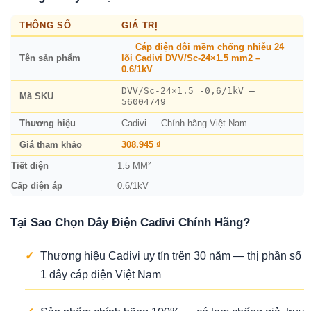
THÔNG SỐ
GIÁ TRỊ
Cáp điện đôi mềm chống nhiễu 24
Tên sản phẩm
lõi Cadivi DVV/Sc-24×1.5 mm2 –
0.6/1kV
DVV/Sc-24×1.5 -0,6/1kV –
Mã SKU
56004749
Thương hiệu
Cadivi — Chính hãng Việt Nam
Giá tham khảo
308.945 ₫
Tiết diện
1.5 MM²
Cấp điện áp
0.6/1kV
Tại Sao Chọn Dây Điện Cadivi Chính Hãng?
✓
Thương hiệu Cadivi uy tín trên 30 năm — thị phần số
1 dây cáp điện Việt Nam