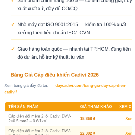
✓
Sản phẩm chính hãng 100% — có tem chống giả, truy
xuất xuất xứ, đầy đủ CO/CQ
✓
Nhà máy đạt ISO 9001:2015 — kiểm tra 100% xuất
xưởng theo tiêu chuẩn IEC/TCVN
✓
Giao hàng toàn quốc — nhanh tại TP.HCM, đúng tiến
độ dự án, hỗ trợ kỹ thuật tư vấn
Bảng Giá Cáp điều khiển Cadivi 2026
Xem bảng giá đầy đủ tại:
daycadivi.com/bang-gia-day-cap-dien-
cadivi/
TÊN SẢN PHẨM
GIÁ THAM KHẢO
XEM CHI
Cáp điện đôi mềm 2 lõi Cadivi DVV-
18.868 ₫
Xem
2×0.5 mm2 – 0.6/1kV
Cáp điện đôi mềm 2 lõi Cadivi DVV-
22.302 ₫
Xem