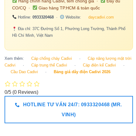
Hàng chính hãng Cadivi, tem chống giả ·
Đầy đủ
CO/CQ ·
Giao hàng TP.HCM & toàn quốc
Hotline:
0933320468
·
Website:
daycadivi.com
Địa chỉ: 37C Đường Số 1, Phường Long Trường, Thành Phố
Hồ Chí Minh, Việt Nam
Xem thêm:
Cáp chống cháy Cadivi
·
Cáp năng lượng mặt trời
Cadivi
·
Cáp trung thế Cadivi
·
Cáp điện kế Cadivi
·
Cầu Dao Cadivi
·
Bảng giá dây điện Cadivi 2026
0/5
(0 Reviews)
HOTLINE TƯ VẤN 24/7: 0933320468 (MR.
VINH)