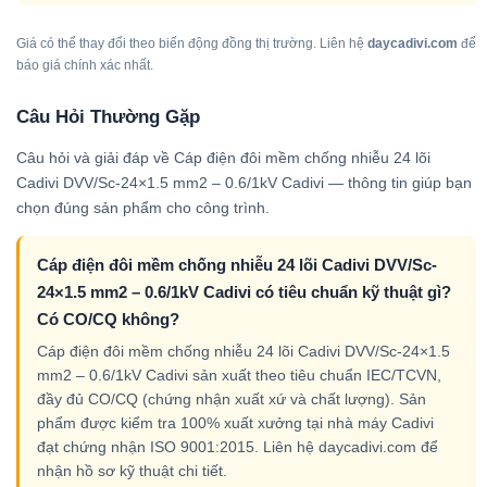
Giá có thể thay đổi theo biến động đồng thị trường. Liên hệ
daycadivi.com
để
báo giá chính xác nhất.
Câu Hỏi Thường Gặp
Câu hỏi và giải đáp về Cáp điện đôi mềm chống nhiễu 24 lõi
Cadivi DVV/Sc-24×1.5 mm2 – 0.6/1kV Cadivi — thông tin giúp bạn
chọn đúng sản phẩm cho công trình.
Cáp điện đôi mềm chống nhiễu 24 lõi Cadivi DVV/Sc-
24×1.5 mm2 – 0.6/1kV Cadivi có tiêu chuẩn kỹ thuật gì?
Có CO/CQ không?
Cáp điện đôi mềm chống nhiễu 24 lõi Cadivi DVV/Sc-24×1.5
mm2 – 0.6/1kV Cadivi sản xuất theo tiêu chuẩn IEC/TCVN,
đầy đủ CO/CQ (chứng nhận xuất xứ và chất lượng). Sản
phẩm được kiểm tra 100% xuất xưởng tại nhà máy Cadivi
đạt chứng nhận ISO 9001:2015. Liên hệ daycadivi.com để
nhận hồ sơ kỹ thuật chi tiết.