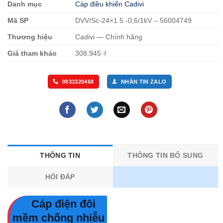
Danh mục
Cáp điều khiển Cadivi
Mã SP
DVV/Sc-24×1.5 -0,6/1kV – 56004749
Thương hiệu
Cadivi — Chính hãng
Giá tham khảo
308.945 ₫
0933320468
NHẮN TIN ZALO
THÔNG TIN
THÔNG TIN BỔ SUNG
HỎI ĐÁP
Cáp điện đôi
mềm chống nhiễu