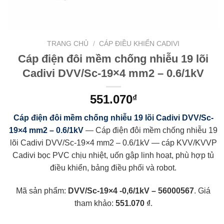
TRANG CHỦ
/
CÁP ĐIỀU KHIỂN CADIVI
Cáp điện đôi mềm chống nhiễu 19 lõi
Cadivi DVV/Sc-19×4 mm2 – 0.6/1kV
551.070
₫
Cáp điện đôi mềm chống nhiễu 19 lõi Cadivi DVV/Sc-
19×4 mm2 – 0.6/1kV
— Cáp điện đôi mềm chống nhiễu 19
lõi Cadivi DVV/Sc-19×4 mm2 – 0.6/1kV — cáp KVV/KVVP
Cadivi bọc PVC chịu nhiệt, uốn gập linh hoạt, phù hợp tủ
điều khiển, bảng điều phối và robot.
Mã sản phẩm:
DVV/Sc-19×4 -0,6/1kV – 56000567
. Giá
tham khảo:
551.070 ₫
.