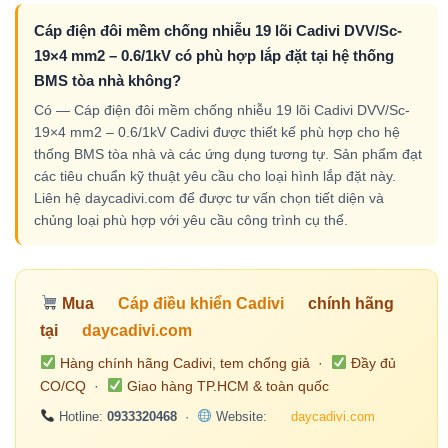
Cáp điện đôi mềm chống nhiễu 19 lõi Cadivi DVV/Sc-
19×4 mm2 – 0.6/1kV có phù hợp lắp đặt tại hệ thống
BMS tòa nhà không?
Có — Cáp điện đôi mềm chống nhiễu 19 lõi Cadivi DVV/Sc-
19×4 mm2 – 0.6/1kV Cadivi được thiết kế phù hợp cho hệ
thống BMS tòa nhà và các ứng dụng tương tự. Sản phẩm đạt
các tiêu chuẩn kỹ thuật yêu cầu cho loại hình lắp đặt này.
Liên hệ daycadivi.com để được tư vấn chọn tiết diện và
chủng loại phù hợp với yêu cầu công trình cụ thể.
Mua
Cáp điều khiển Cadivi
chính hãng
tại
daycadivi.com
Hàng chính hãng Cadivi, tem chống giả ·
Đầy đủ
CO/CQ ·
Giao hàng TP.HCM & toàn quốc
Hotline:
0933320468
·
Website:
daycadivi.com