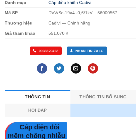
Danh mục
Cáp điều khiển Cadivi
Mã SP
DVV/Sc-19×4 -0,6/1kV – 56000567
Thương hiệu
Cadivi — Chính hãng
Giá tham khảo
551.070 ₫
0933320468
NHẮN TIN ZALO
THÔNG TIN
THÔNG TIN BỔ SUNG
HỎI ĐÁP
Cáp điện đôi
mềm chống nhiễu