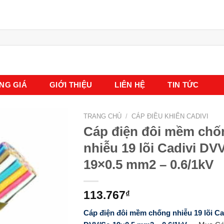
NG GIÁ
GIỚI THIỆU
LIÊN HỆ
TIN TỨC
TRANG CHỦ
/
CÁP ĐIỀU KHIỂN CADIVI
Cáp điện đôi mềm chố
nhiễu 19 lõi Cadivi DV
19×0.5 mm2 – 0.6/1kV
113.767
₫
Cáp điện đôi mềm chống nhiễu 19 lõi Ca