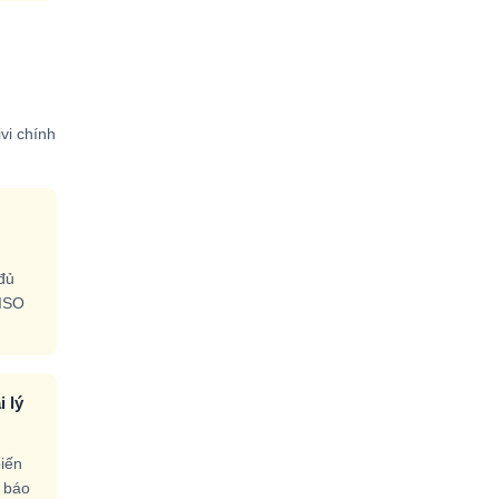
vi chính
đủ
 ISO
 lý
biến
t báo