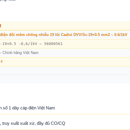
Ị
điện đôi mềm chống nhiễu 19 lõi Cadivi DVV/Sc-19×0.5 mm2 – 0.6/1kV
-19×0.5 -0,6/1kV – 56000561
— Chính hãng Việt Nam
 ₫
n số 1 dây cáp điện Việt Nam
 truy xuất xuất xứ, đầy đủ CO/CQ