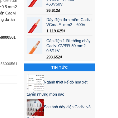
 điện đôi
450/750V
9×0.5 mm2
36.612
₫
iển Cadivi
àng dự án
Dây điện đơn mềm Cadivi
VCm/LF- mm2 – 600V
1.119.625
₫
 56000561
.
Cáp điện 1 lõi chống cháy
Cadivi CV/FR-50 mm2 –
0.6/1kV
293.652
₫
– 56000561
TIN TỨC
Ngành thiết kế đồ họa xét
tuyển những môn nào
So sánh dây điện Cadivi và