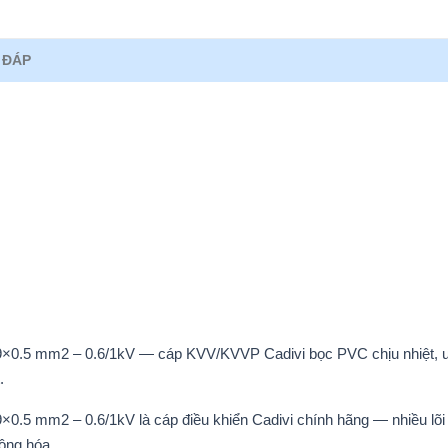
 ĐÁP
19×0.5 mm2 – 0.6/1kV — cáp KVV/KVVP Cadivi bọc PVC chịu nhiệt, 
.
×0.5 mm2 – 0.6/1kV là cáp điều khiển Cadivi chính hãng — nhiều lõi
động hóa.