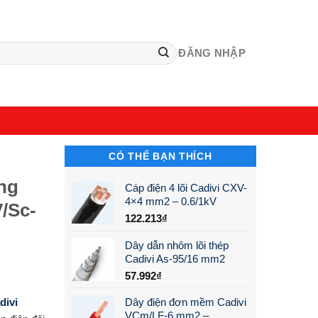
ĐĂNG NHẬP
CÓ THỂ BẠN THÍCH
ng
Cáp điện 4 lõi Cadivi CXV-
4×4 mm2 – 0.6/1kV
V/Sc-
122.213
₫
Dây dẫn nhôm lõi thép
Cadivi As-95/16 mm2
57.992
₫
divi
Dây điện đơn mềm Cadivi
VCm/LF-6 mm2 –