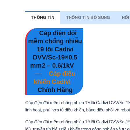
THÔNG TIN
THÔNG TIN BỔ SUNG
HỎI
Cáp điện đôi
mềm chống nhiễu
19 lõi Cadivi
DVV/Sc-19×0.5
mm2 – 0.6/1kV
—
Cáp điều
khiển Cadivi
Chính Hãng
Cáp điện đôi mềm chống nhiễu 19 lõi Cadivi DVV/Sc-
linh hoạt, phù hợp tủ điều khiển, bảng điều phối và robot
Cáp điện đôi mềm chống nhiễu 19 lõi Cadivi DVV/Sc-19
lõi), truyền tín hiệu điều khiển trong công nghiệp và tự 