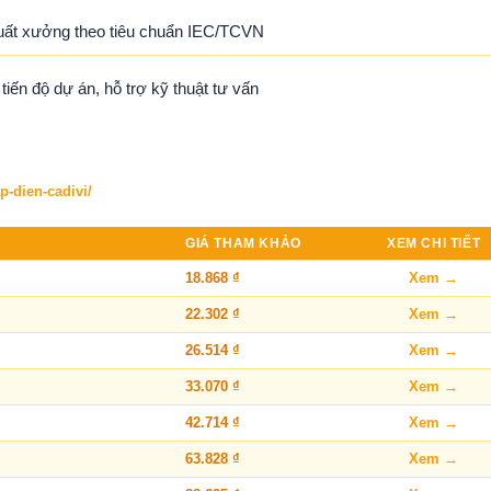
uất xưởng theo tiêu chuẩn IEC/TCVN
ến độ dự án, hỗ trợ kỹ thuật tư vấn
p-dien-cadivi/
GIÁ THAM KHẢO
XEM CHI TIẾT
18.868 ₫
Xem →
22.302 ₫
Xem →
26.514 ₫
Xem →
33.070 ₫
Xem →
42.714 ₫
Xem →
63.828 ₫
Xem →