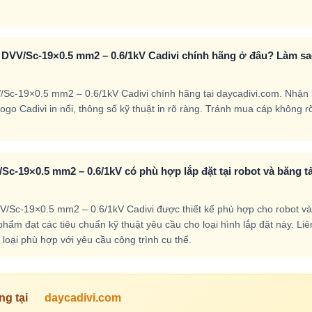
i DVV/Sc-19×0.5 mm2 – 0.6/1kV Cadivi chính hãng ở đâu? Làm s
/Sc-19×0.5 mm2 – 0.6/1kV Cadivi chính hãng tại daycadivi.com. Nhận 
logo Cadivi in nổi, thông số kỹ thuật in rõ ràng. Tránh mua cáp không r
Sc-19×0.5 mm2 – 0.6/1kV có phù hợp lắp đặt tại robot và băng tả
V/Sc-19×0.5 mm2 – 0.6/1kV Cadivi được thiết kế phù hợp cho robot và
hẩm đạt các tiêu chuẩn kỹ thuật yêu cầu cho loại hình lắp đặt này. Liê
loại phù hợp với yêu cầu công trình cụ thể.
ng tại
daycadivi.com