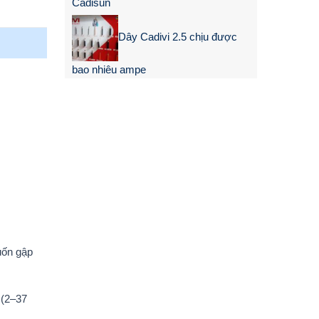
Cadisun
Dây Cadivi 2.5 chịu được
bao nhiêu ampe
uốn gập
 (2–37