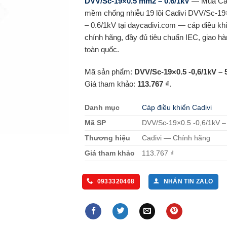
DVV/Sc-19×0.5 mm2 – 0.6/1kV
— Mua Cáp
mềm chống nhiễu 19 lõi Cadivi DVV/Sc-1
– 0.6/1kV tại daycadivi.com — cáp điều kh
chính hãng, đầy đủ tiêu chuẩn IEC, giao h
toàn quốc.
Mã sản phẩm:
DVV/Sc-19×0.5 -0,6/1kV –
Giá tham khảo:
113.767 ₫
.
Danh mục
Cáp điều khiển Cadivi
Mã SP
DVV/Sc-19×0.5 -0,6/1kV 
Thương hiệu
Cadivi — Chính hãng
Giá tham khảo
113.767 ₫
0933320468
NHẮN TIN ZALO