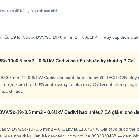
divi.com
để báo giá chính xác nhất.
hiễu 19 lõi Cadivi DVV/Sc-19×0.5 mm2 – 0.6/1kV — dây cáp điện Cadi
Sc-19×0.5 mm2 – 0.6/1kV Cadivi có tiêu chuẩn kỹ thuật gì? Có
19×0.5 mm2 – 0.6/1kV Cadivi sản xuất theo tiêu chuẩn IEC/TCVN, đầy 
m được kiểm tra 100% xuất xưởng tại nhà máy Cadivi đạt chứng nhận
ật chi tiết.
DVV/Sc-19×0.5 mm2 – 0.6/1kV Cadivi bao nhiêu? Có giá sỉ cho đại
adivi DVV/Sc-19×0.5 mm2 – 0.6/1kV là 113.767 ₫. Giá thực tế có thể 
đại lý và nhà thầu, liên hệ daycadivi.com hotline 0933320468 — cam kế