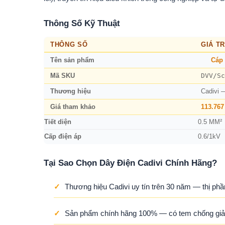
Thông Số Kỹ Thuật
THÔNG SỐ
GIÁ TR
Tên sản phẩm
Cáp 
DVV/Sc
Mã SKU
Thương hiệu
Cadivi 
Giá tham khảo
113.767
Tiết diện
0.5 MM²
Cấp điện áp
0.6/1kV
Tại Sao Chọn Dây Điện Cadivi Chính Hãng?
✓
Thương hiệu Cadivi uy tín trên 30 năm — thị phầ
✓
Sản phẩm chính hãng 100% — có tem chống giả,