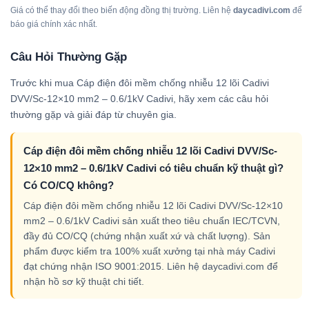
Giá có thể thay đổi theo biến động đồng thị trường. Liên hệ
daycadivi.com
để
báo giá chính xác nhất.
Câu Hỏi Thường Gặp
Trước khi mua Cáp điện đôi mềm chống nhiễu 12 lõi Cadivi
DVV/Sc-12×10 mm2 – 0.6/1kV Cadivi, hãy xem các câu hỏi
thường gặp và giải đáp từ chuyên gia.
Cáp điện đôi mềm chống nhiễu 12 lõi Cadivi DVV/Sc-
12×10 mm2 – 0.6/1kV Cadivi có tiêu chuẩn kỹ thuật gì?
Có CO/CQ không?
Cáp điện đôi mềm chống nhiễu 12 lõi Cadivi DVV/Sc-12×10
mm2 – 0.6/1kV Cadivi sản xuất theo tiêu chuẩn IEC/TCVN,
đầy đủ CO/CQ (chứng nhận xuất xứ và chất lượng). Sản
phẩm được kiểm tra 100% xuất xưởng tại nhà máy Cadivi
đạt chứng nhận ISO 9001:2015. Liên hệ daycadivi.com để
nhận hồ sơ kỹ thuật chi tiết.