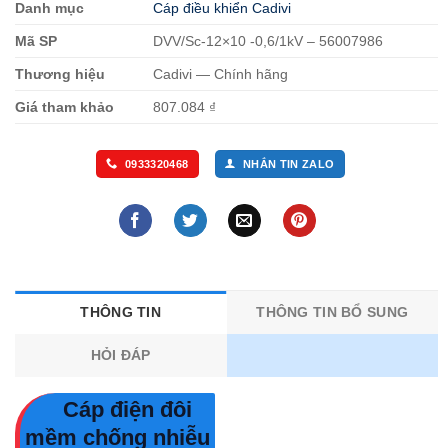
Danh mục
Cáp điều khiển Cadivi
Mã SP
DVV/Sc-12×10 -0,6/1kV – 56007986
Thương hiệu
Cadivi — Chính hãng
Giá tham khảo
807.084 ₫
0933320468
NHẮN TIN ZALO
THÔNG TIN
THÔNG TIN BỔ SUNG
HỎI ĐÁP
Cáp điện đôi
mềm chống nhiễu