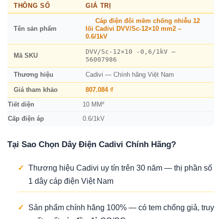
THÔNG SỐ
GIÁ TRỊ
Cáp điện đôi mềm chống nhiễu 12
Tên sản phẩm
lõi Cadivi DVV/Sc-12×10 mm2 –
0.6/1kV
DVV/Sc-12×10 -0,6/1kV –
Mã SKU
56007986
Thương hiệu
Cadivi — Chính hãng Việt Nam
Giá tham khảo
807.084 ₫
Tiết diện
10 MM²
Cấp điện áp
0.6/1kV
Tại Sao Chọn Dây Điện Cadivi Chính Hãng?
✓
Thương hiệu Cadivi uy tín trên 30 năm — thị phần số
1 dây cáp điện Việt Nam
✓
Sản phẩm chính hãng 100% — có tem chống giả, truy