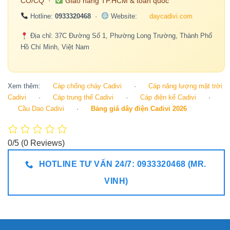
CO/CQ ·
Giao hàng TP.HCM & toàn quốc
Hotline:
0933320468
·
Website:
daycadivi.com
Địa chỉ: 37C Đường Số 1, Phường Long Trường, Thành Phố
Hồ Chí Minh, Việt Nam
Xem thêm:
Cáp chống cháy Cadivi
·
Cáp năng lượng mặt trời
Cadivi
·
Cáp trung thế Cadivi
·
Cáp điện kế Cadivi
·
Cầu Dao Cadivi
·
Bảng giá dây điện Cadivi 2026
0/5
(0 Reviews)
HOTLINE TƯ VẤN 24/7: 0933320468 (MR.
VINH)