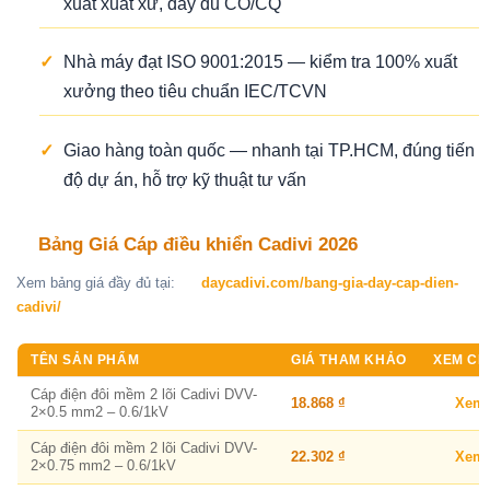
xuất xuất xứ, đầy đủ CO/CQ
✓
Nhà máy đạt ISO 9001:2015 — kiểm tra 100% xuất
xưởng theo tiêu chuẩn IEC/TCVN
✓
Giao hàng toàn quốc — nhanh tại TP.HCM, đúng tiến
độ dự án, hỗ trợ kỹ thuật tư vấn
Bảng Giá Cáp điều khiển Cadivi 2026
Xem bảng giá đầy đủ tại:
daycadivi.com/bang-gia-day-cap-dien-
cadivi/
TÊN SẢN PHẨM
GIÁ THAM KHẢO
XEM CHI
Cáp điện đôi mềm 2 lõi Cadivi DVV-
18.868 ₫
Xem
2×0.5 mm2 – 0.6/1kV
Cáp điện đôi mềm 2 lõi Cadivi DVV-
22.302 ₫
Xem
2×0.75 mm2 – 0.6/1kV