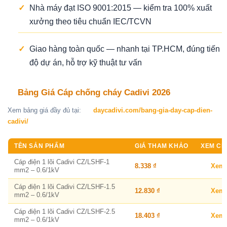
✓
Nhà máy đạt ISO 9001:2015 — kiểm tra 100% xuất
xưởng theo tiêu chuẩn IEC/TCVN
✓
Giao hàng toàn quốc — nhanh tại TP.HCM, đúng tiến
độ dự án, hỗ trợ kỹ thuật tư vấn
Bảng Giá Cáp chống cháy Cadivi 2026
Xem bảng giá đầy đủ tại:
daycadivi.com/bang-gia-day-cap-dien-
cadivi/
TÊN SẢN PHẨM
GIÁ THAM KHẢO
XEM CHI
Cáp điện 1 lõi Cadivi CZ/LSHF-1
8.338 ₫
Xem
mm2 – 0.6/1kV
Cáp điện 1 lõi Cadivi CZ/LSHF-1.5
12.830 ₫
Xem
mm2 – 0.6/1kV
Cáp điện 1 lõi Cadivi CZ/LSHF-2.5
18.403 ₫
Xem
mm2 – 0.6/1kV