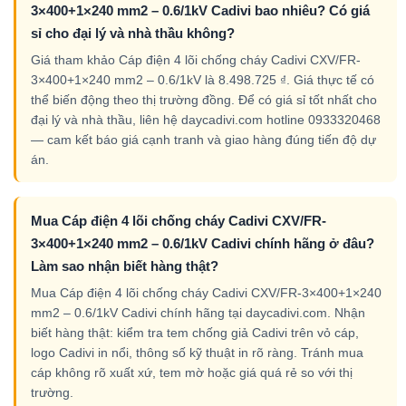
3×400+1×240 mm2 – 0.6/1kV Cadivi bao nhiêu? Có giá
sỉ cho đại lý và nhà thầu không?
Giá tham khảo Cáp điện 4 lõi chống cháy Cadivi CXV/FR-
3×400+1×240 mm2 – 0.6/1kV là 8.498.725 ₫. Giá thực tế có
thể biến động theo thị trường đồng. Để có giá sỉ tốt nhất cho
đại lý và nhà thầu, liên hệ daycadivi.com hotline 0933320468
— cam kết báo giá cạnh tranh và giao hàng đúng tiến độ dự
án.
Mua Cáp điện 4 lõi chống cháy Cadivi CXV/FR-
3×400+1×240 mm2 – 0.6/1kV Cadivi chính hãng ở đâu?
Làm sao nhận biết hàng thật?
Mua Cáp điện 4 lõi chống cháy Cadivi CXV/FR-3×400+1×240
mm2 – 0.6/1kV Cadivi chính hãng tại daycadivi.com. Nhận
biết hàng thật: kiểm tra tem chống giả Cadivi trên vỏ cáp,
logo Cadivi in nổi, thông số kỹ thuật in rõ ràng. Tránh mua
cáp không rõ xuất xứ, tem mờ hoặc giá quá rẻ so với thị
trường.