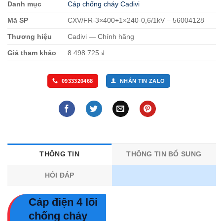
Danh mục
Cáp chống cháy Cadivi
Mã SP
CXV/FR-3×400+1×240-0,6/1kV – 56004128
Thương hiệu
Cadivi — Chính hãng
Giá tham khảo
8.498.725 ₫
0933320468
NHẮN TIN ZALO
THÔNG TIN
THÔNG TIN BỔ SUNG
HỎI ĐÁP
Cáp điện 4 lõi
chống cháy