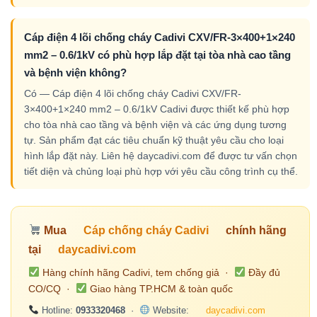
Cáp điện 4 lõi chống cháy Cadivi CXV/FR-3×400+1×240
mm2 – 0.6/1kV có phù hợp lắp đặt tại tòa nhà cao tầng
và bệnh viện không?
Có — Cáp điện 4 lõi chống cháy Cadivi CXV/FR-
3×400+1×240 mm2 – 0.6/1kV Cadivi được thiết kế phù hợp
cho tòa nhà cao tầng và bệnh viện và các ứng dụng tương
tự. Sản phẩm đạt các tiêu chuẩn kỹ thuật yêu cầu cho loại
hình lắp đặt này. Liên hệ daycadivi.com để được tư vấn chọn
tiết diện và chủng loại phù hợp với yêu cầu công trình cụ thể.
Mua
Cáp chống cháy Cadivi
chính hãng
tại
daycadivi.com
Hàng chính hãng Cadivi, tem chống giả ·
Đầy đủ
CO/CQ ·
Giao hàng TP.HCM & toàn quốc
Hotline:
0933320468
·
Website:
daycadivi.com