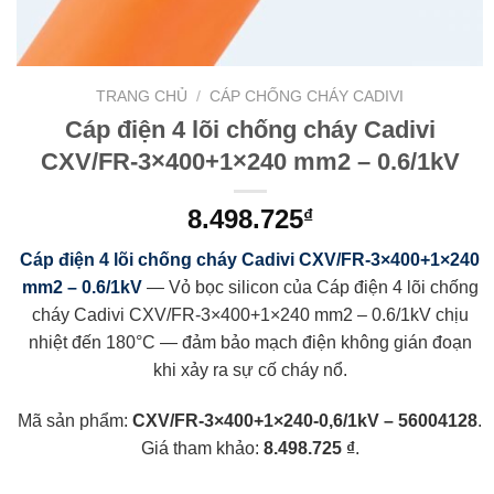
TRANG CHỦ
/
CÁP CHỐNG CHÁY CADIVI
Cáp điện 4 lõi chống cháy Cadivi
CXV/FR-3×400+1×240 mm2 – 0.6/1kV
8.498.725
₫
Cáp điện 4 lõi chống cháy Cadivi CXV/FR-3×400+1×240
mm2 – 0.6/1kV
— Vỏ bọc silicon của Cáp điện 4 lõi chống
cháy Cadivi CXV/FR-3×400+1×240 mm2 – 0.6/1kV chịu
nhiệt đến 180°C — đảm bảo mạch điện không gián đoạn
khi xảy ra sự cố cháy nổ.
Mã sản phẩm:
CXV/FR-3×400+1×240-0,6/1kV – 56004128
.
Giá tham khảo:
8.498.725 ₫
.