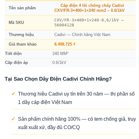
Cáp điện 4 lõi chống cháy Cadivi
Tên sản phẩm
CXV/FR-3×400+1×240 mm2 – 0.6/1kV
CXV/FR-3×400+1×240-0,6/1kV –
Mã SKU
56004128
Thương hiệu
Cadivi — Chính hãng Việt Nam
Giá tham khảo
8.498.725 ₫
Tiết diện
240 MM²
Cấp điện áp
0.6/1kV
Tại Sao Chọn Dây Điện Cadivi Chính Hãng?
✓
Thương hiệu Cadivi uy tín trên 30 năm — thị phần số
1 dây cáp điện Việt Nam
✓
Sản phẩm chính hãng 100% — có tem chống giả, truy
xuất xuất xứ, đầy đủ CO/CQ