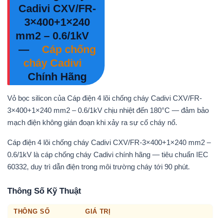
Cadivi CXV/FR-
3×400+1×240
mm2 – 0.6/1kV
—
Cáp chống
cháy Cadivi
Chính Hãng
Vỏ bọc silicon của Cáp điện 4 lõi chống cháy Cadivi CXV/FR-
3×400+1×240 mm2 – 0.6/1kV chịu nhiệt đến 180°C — đảm bảo
mạch điện không gián đoạn khi xảy ra sự cố cháy nổ.
Cáp điện 4 lõi chống cháy Cadivi CXV/FR-3×400+1×240 mm2 –
0.6/1kV là cáp chống cháy Cadivi chính hãng — tiêu chuẩn IEC
60332, duy trì dẫn điện trong môi trường cháy tới 90 phút.
Thông Số Kỹ Thuật
THÔNG SỐ
GIÁ TRỊ