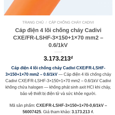
TRANG CHỦ
/
CÁP CHỐNG CHÁY CADIVI
Cáp điện 4 lõi chống cháy Cadivi
CXE/FR-LSHF-3×150+1×70 mm2 –
0.6/1kV
3.173.213
₫
Cáp điện 4 lõi chống cháy Cadivi CXE/FR-LSHF-
3×150+1×70 mm2 – 0.6/1kV
— Cáp điện 4 lõi chống cháy
Cadivi CXE/FR-LSHF-3×150+1×70 mm2 – 0.6/1kV Cadivi
không chứa halogen — không phát sinh axit HCl khi cháy,
bảo vệ thiết bị điện tử và sức khỏe người.
Mã sản phẩm:
CXE/FR-LSHF-3×150+1×70-0,6/1kV –
56007425
. Giá tham khảo:
3.173.213 ₫
.