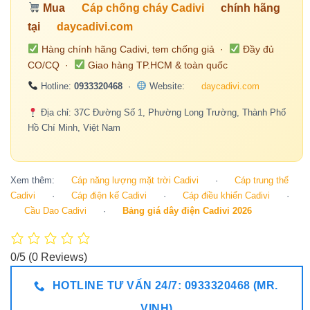
Mua
Cáp chống cháy Cadivi
chính hãng
tại
daycadivi.com
Hàng chính hãng Cadivi, tem chống giả ·
Đầy đủ
CO/CQ ·
Giao hàng TP.HCM & toàn quốc
Hotline:
0933320468
·
Website:
daycadivi.com
Địa chỉ: 37C Đường Số 1, Phường Long Trường, Thành Phố
Hồ Chí Minh, Việt Nam
Xem thêm:
Cáp năng lượng mặt trời Cadivi
·
Cáp trung thế
Cadivi
·
Cáp điện kế Cadivi
·
Cáp điều khiển Cadivi
·
Cầu Dao Cadivi
·
Bảng giá dây điện Cadivi 2026
0/5
(0 Reviews)
HOTLINE TƯ VẤN 24/7: 0933320468 (MR.
VINH)