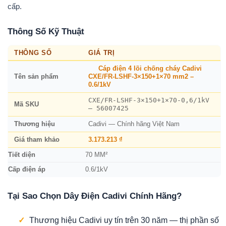
cấp.
Thông Số Kỹ Thuật
THÔNG SỐ
GIÁ TRỊ
Cáp điện 4 lõi chống cháy Cadivi
Tên sản phẩm
CXE/FR-LSHF-3×150+1×70 mm2 –
0.6/1kV
CXE/FR-LSHF-3×150+1×70-0,6/1kV
Mã SKU
– 56007425
Thương hiệu
Cadivi — Chính hãng Việt Nam
Giá tham khảo
3.173.213 ₫
Tiết diện
70 MM²
Cấp điện áp
0.6/1kV
Tại Sao Chọn Dây Điện Cadivi Chính Hãng?
✓
Thương hiệu Cadivi uy tín trên 30 năm — thị phần số