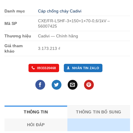
Danh mục
Cáp chống cháy Cadivi
CXE/FR-LSHF-3×150+1×70-0,6/1kV –
Mã SP
56007425
Thương hiệu
Cadivi — Chính hãng
Giá tham
3.173.213 ₫
khảo
0933320468
NHẮN TIN ZALO
THÔNG TIN
THÔNG TIN BỔ SUNG
HỎI ĐÁP