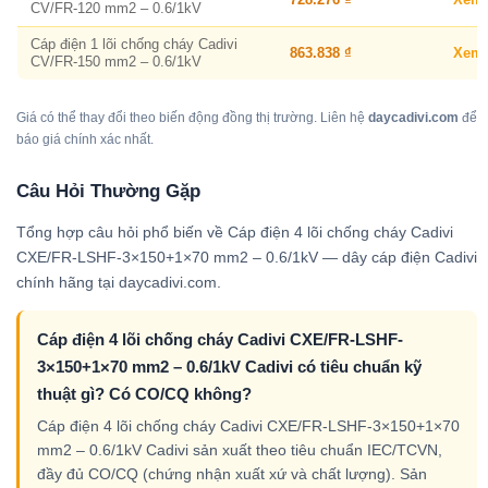
CV/FR-120 mm2 – 0.6/1kV
Cáp điện 1 lõi chống cháy Cadivi
863.838 ₫
Xem
CV/FR-150 mm2 – 0.6/1kV
Giá có thể thay đổi theo biến động đồng thị trường. Liên hệ
daycadivi.com
để
báo giá chính xác nhất.
Câu Hỏi Thường Gặp
Tổng hợp câu hỏi phổ biến về Cáp điện 4 lõi chống cháy Cadivi
CXE/FR-LSHF-3×150+1×70 mm2 – 0.6/1kV — dây cáp điện Cadivi
chính hãng tại daycadivi.com.
Cáp điện 4 lõi chống cháy Cadivi CXE/FR-LSHF-
3×150+1×70 mm2 – 0.6/1kV Cadivi có tiêu chuẩn kỹ
thuật gì? Có CO/CQ không?
Cáp điện 4 lõi chống cháy Cadivi CXE/FR-LSHF-3×150+1×70
mm2 – 0.6/1kV Cadivi sản xuất theo tiêu chuẩn IEC/TCVN,
đầy đủ CO/CQ (chứng nhận xuất xứ và chất lượng). Sản