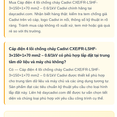
Mua Cáp điện 4 lõi chống cháy Cadivi CXE/FR-LSHF-
3×150+1×70 mm2 – 0.6/1kV Cadivi chính hãng tại
daycadivi.com. Nhận biết hàng thật: kiểm tra tem chống giả
Cadivi trên vỏ cáp, logo Cadivi in nổi, thông số kỹ thuật in rõ
ràng. Tránh mua cáp không rõ xuất xứ, tem mờ hoặc giá quá
rẻ so với thị trường.
Cáp điện 4 lõi chống cháy Cadivi CXE/FR-LSHF-
3×150+1×70 mm2 – 0.6/1kV có phù hợp lắp đặt tại trung
tâm dữ liệu và máy chủ không?
Có — Cáp điện 4 lõi chống cháy Cadivi CXE/FR-LSHF-
3×150+1×70 mm2 – 0.6/1kV Cadivi được thiết kế phù hợp
cho trung tâm dữ liệu và máy chủ và các ứng dụng tương tự.
Sản phẩm đạt các tiêu chuẩn kỹ thuật yêu cầu cho loại hình
lắp đặt này. Liên hệ daycadivi.com để được tư vấn chọn tiết
diện và chủng loại phù hợp với yêu cầu công trình cụ thể.