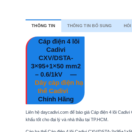
THÔNG TIN
THÔNG TIN BỔ SUNG
HỎI
Cáp điện 4 lõi
Cadivi
CXV/DSTA-
3×95+1×50 mm2
– 0.6/1kV
—
Dây cáp điện hạ
thế Cadivi
Chính Hãng
Liên hệ daycadivi.com để báo giá Cáp điện 4 lõi Cad
khấu tốt cho đại lý và nhà thầu tại TP.HCM.
Cáp hạ thế Cáp điện 4 lõi Cadivi CXV/DSTA-3×95+1×