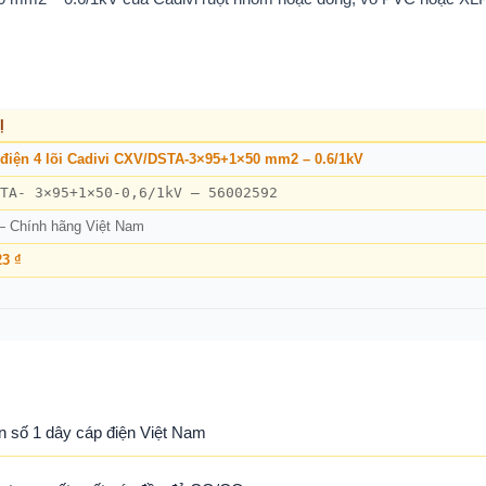
Ị
điện 4 lõi Cadivi CXV/DSTA-3×95+1×50 mm2 – 0.6/1kV
TA- 3×95+1×50-0,6/1kV – 56002592
— Chính hãng Việt Nam
23 ₫
n số 1 dây cáp điện Việt Nam