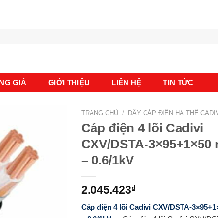
NG GIÁ
GIỚI THIỆU
LIÊN HỆ
TIN TỨC
TRANG CHỦ
/
DÂY CÁP ĐIỆN HẠ THẾ CADI
Cáp điện 4 lõi Cadivi
CXV/DSTA-3×95+1×50
– 0.6/1kV
2.045.423
₫
Cáp điện 4 lõi Cadivi CXV/DSTA-3×95+