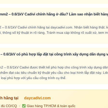
mm2 – 0.6/1kV Cadivi chính hãng ở đâu? Làm sao nhận biết hàn
 0.6/1kV Cadivi chính hãng tại daycadivi.com. Nhận biết hàng thật: 
nổi, thông số kỹ thuật in rõ ràng. Tránh mua cáp không rõ xuất xứ, tem 
 0.6/1kV có phù hợp lắp đặt tại công trình xây dựng dân dụng 
– 0.6/1kV Cadivi được thiết kế phù hợp cho công trình xây dựng dâ
ẩm đạt các tiêu chuẩn kỹ thuật yêu cầu cho loại hình lắp đặt này. Liê
loại phù hợp với yêu cầu công trình cụ thể.
h hãng tại
daycadivi.com
 đủ CO/CQ ·
Giao hàng TP.HCM & toàn quốc