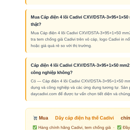
Mua Cáp điện 4 lõi Cadivi CXV/DSTA-3×95+1×50 
thật?
Mua Cáp điện 4 lõi Cadivi CXV/DSTA-3×95+1×50 mm2 –
tra tem chống giả Cadivi trên vỏ cáp, logo Cadivi in 
hoặc giá quá rẻ so với thị trường.
Cáp điện 4 lõi Cadivi CXV/DSTA-3×95+1×50 mm2 –
công nghiệp không?
Có — Cáp điện 4 lõi Cadivi CXV/DSTA-3×95+1×50 mm2 
dụng và công nghiệp và các ứng dụng tương tự. Sản ph
daycadivi.com để được tư vấn chọn tiết diện và chủng 
Mua
Dây cáp điện hạ thế Cadivi
chín
Hàng chính hãng Cadivi, tem chống giả ·
Đầy