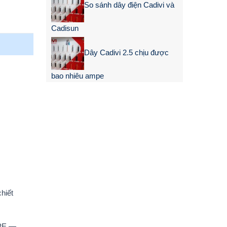
So sánh dây điện Cadivi và
Cadisun
Dây Cadivi 2.5 chịu được
bao nhiêu ampe
hiết
LPE —