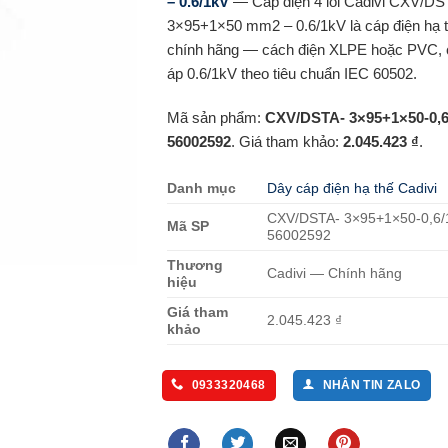
– 0.6/1kV
— Cáp điện 4 lõi Cadivi CXV/DS
3×95+1×50 mm2 – 0.6/1kV là cáp điện hạ t
chính hãng — cách điện XLPE hoặc PVC, 
áp 0.6/1kV theo tiêu chuẩn IEC 60502.
Mã sản phẩm:
CXV/DSTA- 3×95+1×50-0,6
56002592
. Giá tham khảo:
2.045.423 ₫
.
Danh mục
Dây cáp điện hạ thế Cadivi
CXV/DSTA- 3×95+1×50-0,6/
Mã SP
56002592
Thương
Cadivi — Chính hãng
hiệu
Giá tham
2.045.423 ₫
khảo
0933320468
NHẮN TIN ZALO