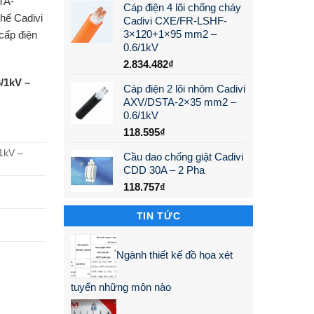
TA-
Cáp điện 4 lõi chống cháy
hế Cadivi
Cadivi CXE/FR-LSHF-
3×120+1×95 mm2 –
cấp điện
0.6/1kV
2.834.482
₫
/1kV –
Cáp điện 2 lõi nhôm Cadivi
AXV/DSTA-2×35 mm2 –
0.6/1kV
118.595
₫
1kV –
Cầu dao chống giật Cadivi
CDD 30A – 2 Pha
118.757
₫
TIN TỨC
Ngành thiết kế đồ họa xét
tuyển những môn nào