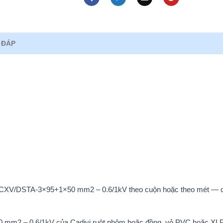
 ĐÁP
ivi CXV/DSTA-3×95+1×50 mm2 – 0.6/1kV theo cuộn hoặc theo mét — c
50 mm2 – 0.6/1kV của Cadivi ruột nhôm hoặc đồng, vỏ PVC hoặc X