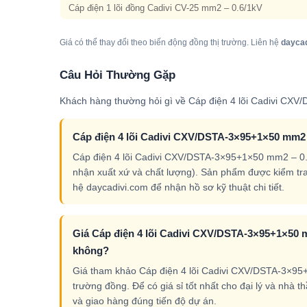
Cáp điện 1 lõi đồng Cadivi CV-25 mm2 – 0.6/1kV
Giá có thể thay đổi theo biến động đồng thị trường. Liên hệ
dayca
Câu Hỏi Thường Gặp
Khách hàng thường hỏi gì về Cáp điện 4 lõi Cadivi CXV/
Cáp điện 4 lõi Cadivi CXV/DSTA-3×95+1×50 mm2 –
Cáp điện 4 lõi Cadivi CXV/DSTA-3×95+1×50 mm2 – 0.
nhận xuất xứ và chất lượng). Sản phẩm được kiểm tr
hệ daycadivi.com để nhận hồ sơ kỹ thuật chi tiết.
Giá Cáp điện 4 lõi Cadivi CXV/DSTA-3×95+1×50 mm
không?
Giá tham khảo Cáp điện 4 lõi Cadivi CXV/DSTA-3×95+1
trường đồng. Để có giá sỉ tốt nhất cho đại lý và nhà 
và giao hàng đúng tiến độ dự án.