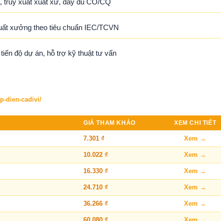
 truy xuất xuất xứ, đầy đủ CO/CQ
uất xưởng theo tiêu chuẩn IEC/TCVN
ến độ dự án, hỗ trợ kỹ thuật tư vấn
p-dien-cadivi/
GIÁ THAM KHẢO
XEM CHI TIẾT
7.301 ₫
Xem →
10.022 ₫
Xem →
16.330 ₫
Xem →
24.710 ₫
Xem →
36.266 ₫
Xem →
60.080 ₫
Xem →