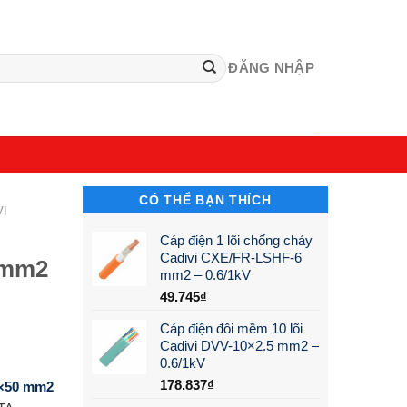
ĐĂNG NHẬP
CÓ THỂ BẠN THÍCH
VI
Cáp điện 1 lõi chống cháy
Cadivi CXE/FR-LSHF-6
 mm2
mm2 – 0.6/1kV
49.745
₫
Cáp điện đôi mềm 10 lõi
Cadivi DVV-10×2.5 mm2 –
0.6/1kV
178.837
₫
1×50 mm2