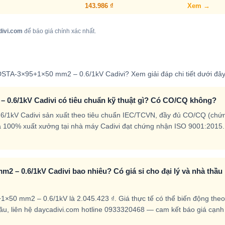
143.986 ₫
Xem →
divi.com
để báo giá chính xác nhất.
DSTA-3×95+1×50 mm2 – 0.6/1kV Cadivi? Xem giải đáp chi tiết dưới đây
 0.6/1kV Cadivi có tiêu chuẩn kỹ thuật gì? Có CO/CQ không?
6/1kV Cadivi sản xuất theo tiêu chuẩn IEC/TCVN, đầy đủ CO/CQ (chứ
a 100% xuất xưởng tại nhà máy Cadivi đạt chứng nhận ISO 9001:2015.
2 – 0.6/1kV Cadivi bao nhiêu? Có giá sỉ cho đại lý và nhà thầu
×50 mm2 – 0.6/1kV là 2.045.423 ₫. Giá thực tế có thể biến động theo 
thầu, liên hệ daycadivi.com hotline 0933320468 — cam kết báo giá cạnh