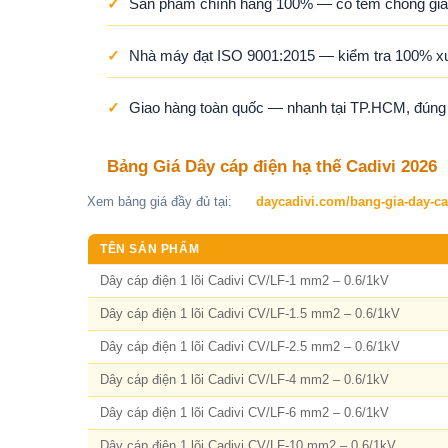
✓
Sản phẩm chính hãng 100% — có tem chống giả,
✓
Nhà máy đạt ISO 9001:2015 — kiểm tra 100% x
✓
Giao hàng toàn quốc — nhanh tại TP.HCM, đúng ti
Bảng Giá Dây cáp điện hạ thế Cadivi 2026
Xem bảng giá đầy đủ tại:
daycadivi.com/bang-gia-day-ca
TÊN SẢN PHẨM
Dây cáp điện 1 lõi Cadivi CV/LF-1 mm2 – 0.6/1kV
Dây cáp điện 1 lõi Cadivi CV/LF-1.5 mm2 – 0.6/1kV
Dây cáp điện 1 lõi Cadivi CV/LF-2.5 mm2 – 0.6/1kV
Dây cáp điện 1 lõi Cadivi CV/LF-4 mm2 – 0.6/1kV
Dây cáp điện 1 lõi Cadivi CV/LF-6 mm2 – 0.6/1kV
Dây cáp điện 1 lõi Cadivi CV/LF-10 mm2 – 0.6/1kV