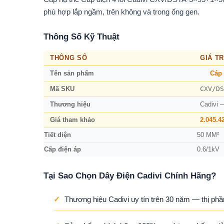
phù hợp lắp ngầm, trên không và trong ống gen.
Thông Số Kỹ Thuật
THÔNG SỐ
GIÁ TR
Tên sản phẩm
Cáp 
CXV/DS
Mã SKU
Thương hiệu
Cadivi 
Giá tham khảo
2.045.4
Tiết diện
50 MM²
Cấp điện áp
0.6/1kV
Tại Sao Chọn Dây Điện Cadivi Chính Hãng?
✓
Thương hiệu Cadivi uy tín trên 30 năm — thị phầ