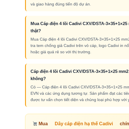
và giao hàng đúng tiến độ dự án.
Mua Cáp điện 4 lõi Cadivi CXV/DSTA-3×35+1×25 
thật?
Mua Cáp điện 4 lõi Cadivi CXV/DSTA-3×35+1×25 mm2 –
tra tem chống giả Cadivi trên vỏ cáp, logo Cadivi in 
hoặc giá quá rẻ so với thị trường.
Cáp điện 4 lõi Cadivi CXV/DSTA-3×35+1×25 mm2 –
không?
Có — Cáp điện 4 lõi Cadivi CXV/DSTA-3×35+1×25 mm2 
EVN và các ứng dụng tương tự. Sản phẩm đạt các tiêu 
được tư vấn chọn tiết diện và chủng loại phù hợp với 
Mua
Dây cáp điện hạ thế Cadivi
chín