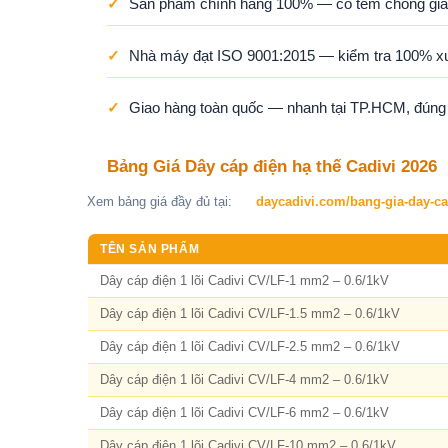
✓
Sản phẩm chính hãng 100% — có tem chống giả,
✓
Nhà máy đạt ISO 9001:2015 — kiểm tra 100% x
✓
Giao hàng toàn quốc — nhanh tại TP.HCM, đúng ti
Bảng Giá Dây cáp điện hạ thế Cadivi 2026
Xem bảng giá đầy đủ tại:
daycadivi.com/bang-gia-day-ca
TÊN SẢN PHẨM
Dây cáp điện 1 lõi Cadivi CV/LF-1 mm2 – 0.6/1kV
Dây cáp điện 1 lõi Cadivi CV/LF-1.5 mm2 – 0.6/1kV
Dây cáp điện 1 lõi Cadivi CV/LF-2.5 mm2 – 0.6/1kV
Dây cáp điện 1 lõi Cadivi CV/LF-4 mm2 – 0.6/1kV
Dây cáp điện 1 lõi Cadivi CV/LF-6 mm2 – 0.6/1kV
Dây cáp điện 1 lõi Cadivi CV/LF-10 mm2 – 0.6/1kV