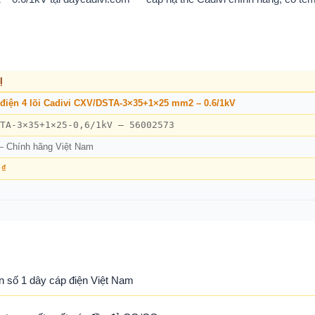
Ị
điện 4 lõi Cadivi CXV/DSTA-3×35+1×25 mm2 – 0.6/1kV
TA-3×35+1×25-0,6/1kV – 56002573
— Chính hãng Việt Nam
 ₫
n số 1 dây cáp điện Việt Nam