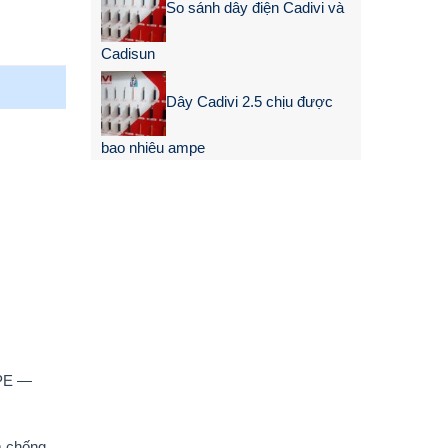
So sánh dây điện Cadivi và
Cadisun
Dây Cadivi 2.5 chịu được
bao nhiêu ampe
LPE —
m chống