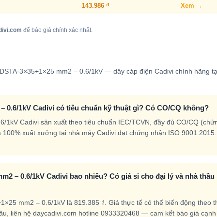
143.986 ₫
Xem →
divi.com
để báo giá chính xác nhất.
V/DSTA-3×35+1×25 mm2 – 0.6/1kV — dây cáp điện Cadivi chính hãng tạ
 0.6/1kV Cadivi có tiêu chuẩn kỹ thuật gì? Có CO/CQ không?
6/1kV Cadivi sản xuất theo tiêu chuẩn IEC/TCVN, đầy đủ CO/CQ (chứ
a 100% xuất xưởng tại nhà máy Cadivi đạt chứng nhận ISO 9001:2015.
2 – 0.6/1kV Cadivi bao nhiêu? Có giá sỉ cho đại lý và nhà thầu
×25 mm2 – 0.6/1kV là 819.385 ₫. Giá thực tế có thể biến động theo t
thầu, liên hệ daycadivi.com hotline 0933320468 — cam kết báo giá cạnh