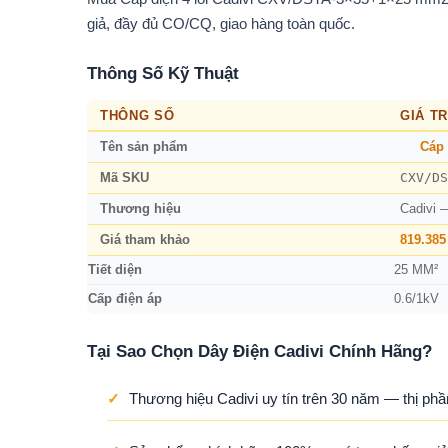
giả, đầy đủ CO/CQ, giao hàng toàn quốc.
Thông Số Kỹ Thuật
THÔNG SỐ
GIÁ TR
Tên sản phẩm
Cáp 
CXV/DS
Mã SKU
Thương hiệu
Cadivi 
Giá tham khảo
819.385
Tiết diện
25 MM²
Cấp điện áp
0.6/1kV
Tại Sao Chọn Dây Điện Cadivi Chính Hãng?
✓
Thương hiệu Cadivi uy tín trên 30 năm — thị phầ