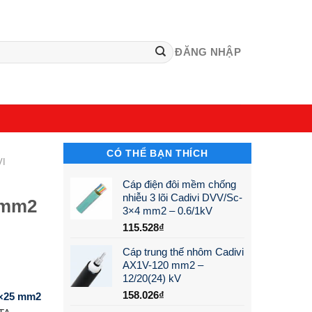
ĐĂNG NHẬP
CÓ THỂ BẠN THÍCH
VI
Cáp điện đôi mềm chống
nhiễu 3 lõi Cadivi DVV/Sc-
 mm2
3×4 mm2 – 0.6/1kV
115.528
₫
Cáp trung thế nhôm Cadivi
AX1V-120 mm2 –
12/20(24) kV
158.026
₫
1×25 mm2