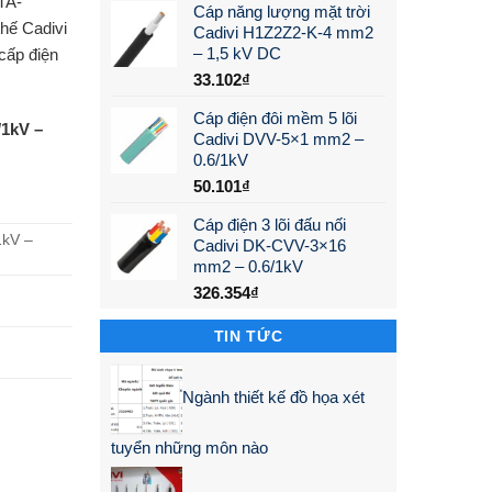
TA-
Cáp năng lượng mặt trời
hế Cadivi
Cadivi H1Z2Z2-K-4 mm2
– 1,5 kV DC
cấp điện
33.102
₫
Cáp điện đôi mềm 5 lõi
1kV –
Cadivi DVV-5×1 mm2 –
0.6/1kV
50.101
₫
Cáp điện 3 lõi đấu nối
kV –
Cadivi DK-CVV-3×16
mm2 – 0.6/1kV
326.354
₫
TIN TỨC
Ngành thiết kế đồ họa xét
tuyển những môn nào