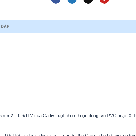
 ĐÁP
25 mm2 – 0.6/1kV của Cadivi ruột nhôm hoặc đồng, vỏ PVC hoặc X
0.6/1kV tại daycadivi.com — cáp hạ thế Cadivi chính hãng, có te