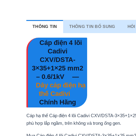
THÔNG TIN
THÔNG TIN BỔ SUNG
HỎI
Cáp điện 4 lõi
Cadivi
CXV/DSTA-
3×35+1×25 mm2
– 0.6/1kV
—
Dây cáp điện hạ
thế Cadivi
Chính Hãng
Cáp hạ thế Cáp điện 4 lõi Cadivi CXV/DSTA-3×35+1×
phù hợp lắp ngầm, trên không và trong ống gen.
Mua Cáp điện 4 lõi Cadivi CXV/DSTA-3×35+1×25 mm2 – 