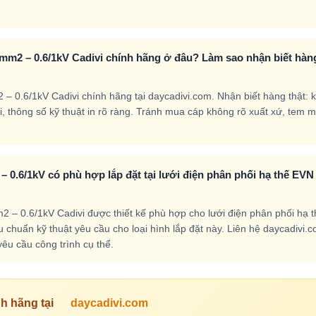
mm2 – 0.6/1kV Cadivi chính hãng ở đâu? Làm sao nhận biết hàn
 0.6/1kV Cadivi chính hãng tại daycadivi.com. Nhận biết hàng thật: 
nổi, thông số kỹ thuật in rõ ràng. Tránh mua cáp không rõ xuất xứ, tem 
 0.6/1kV có phù hợp lắp đặt tại lưới điện phân phối hạ thế EVN
– 0.6/1kV Cadivi được thiết kế phù hợp cho lưới điện phân phối hạ t
chuẩn kỹ thuật yêu cầu cho loại hình lắp đặt này. Liên hệ daycadivi.
yêu cầu công trình cụ thể.
h hãng tại
daycadivi.com