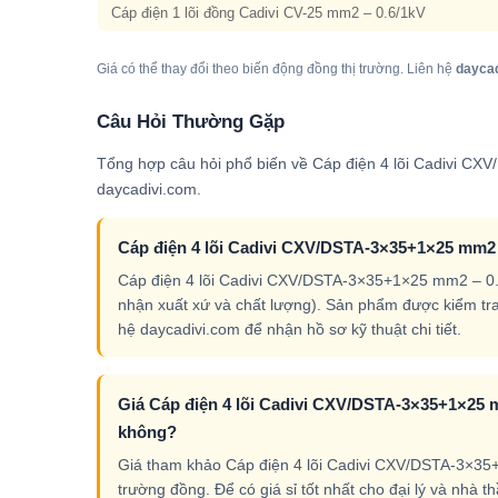
Cáp điện 1 lõi đồng Cadivi CV-25 mm2 – 0.6/1kV
Giá có thể thay đổi theo biến động đồng thị trường. Liên hệ
dayca
Câu Hỏi Thường Gặp
Tổng hợp câu hỏi phổ biến về Cáp điện 4 lõi Cadivi CX
daycadivi.com.
Cáp điện 4 lõi Cadivi CXV/DSTA-3×35+1×25 mm2 –
Cáp điện 4 lõi Cadivi CXV/DSTA-3×35+1×25 mm2 – 0.
nhận xuất xứ và chất lượng). Sản phẩm được kiểm tr
hệ daycadivi.com để nhận hồ sơ kỹ thuật chi tiết.
Giá Cáp điện 4 lõi Cadivi CXV/DSTA-3×35+1×25 mm
không?
Giá tham khảo Cáp điện 4 lõi Cadivi CXV/DSTA-3×35+1
trường đồng. Để có giá sỉ tốt nhất cho đại lý và nhà 