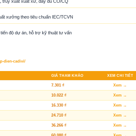
 truy xuất xuất xứ, đầy đủ CO/CQ
uất xưởng theo tiêu chuẩn IEC/TCVN
ến độ dự án, hỗ trợ kỹ thuật tư vấn
p-dien-cadivi/
GIÁ THAM KHẢO
XEM CHI TIẾT
7.301 ₫
Xem →
10.022 ₫
Xem →
16.330 ₫
Xem →
24.710 ₫
Xem →
36.266 ₫
Xem →
60.080 ₫
Xem →