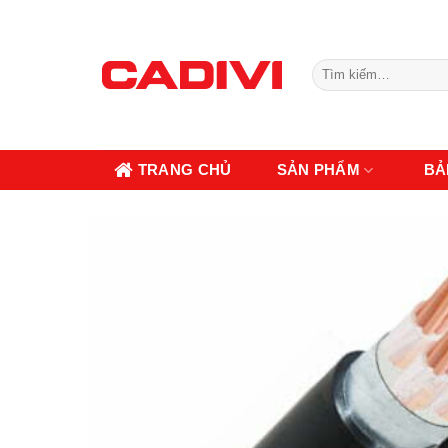
Skip
to
content
Tìm
kiếm:
TRANG CHỦ
SẢN PHẨM
BẢ