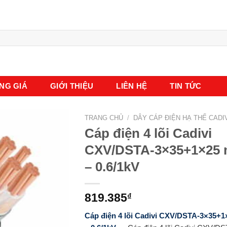
NG GIÁ
GIỚI THIỆU
LIÊN HỆ
TIN TỨC
TRANG CHỦ
/
DÂY CÁP ĐIỆN HẠ THẾ CADI
Cáp điện 4 lõi Cadivi
CXV/DSTA-3×35+1×25
– 0.6/1kV
819.385
₫
Cáp điện 4 lõi Cadivi CXV/DSTA-3×35+