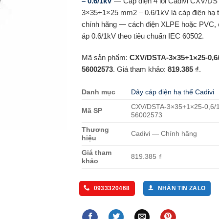
– 0.6/1kV
— Cáp điện 4 lõi Cadivi CXV/DS
3×35+1×25 mm2 – 0.6/1kV là cáp điện hạ t
chính hãng — cách điện XLPE hoặc PVC, 
áp 0.6/1kV theo tiêu chuẩn IEC 60502.
Mã sản phẩm:
CXV/DSTA-3×35+1×25-0,6/
56002573
. Giá tham khảo:
819.385 ₫
.
Danh mục
Dây cáp điện hạ thế Cadivi
CXV/DSTA-3×35+1×25-0,6/1
Mã SP
56002573
Thương
Cadivi — Chính hãng
hiệu
Giá tham
819.385 ₫
khảo
0933320468
NHẮN TIN ZALO