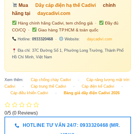
Mua
Dây cáp điện hạ thế Cadivi
chính
hãng tại
daycadivi.com
Hàng chính hãng Cadivi, tem chống giả ·
Đầy đủ
CO/CQ ·
Giao hàng TP.HCM & toàn quốc
Hotline:
0933320468
·
Website:
daycadivi.com
Địa chỉ: 37C Đường Số 1, Phường Long Trường, Thành Phố
Hồ Chí Minh, Việt Nam
Xem thêm:
Cáp chống cháy Cadivi
·
Cáp năng lượng mặt trời
Cadivi
·
Cáp trung thế Cadivi
·
Cáp điện kế Cadivi
·
Cáp điều khiển Cadivi
·
Bảng giá dây điện Cadivi 2026
0/5
(0 Reviews)
HOTLINE TƯ VẤN 24/7: 0933320468 (MR.