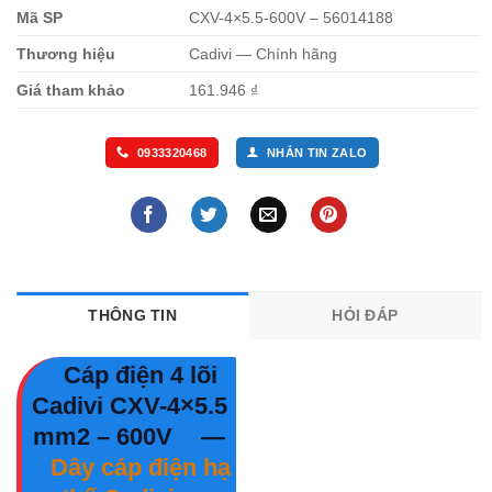
Mã SP
CXV-4×5.5-600V – 56014188
Thương hiệu
Cadivi — Chính hãng
Giá tham khảo
161.946 ₫
0933320468
NHẮN TIN ZALO
THÔNG TIN
HỎI ĐÁP
Cáp điện 4 lõi
Cadivi CXV-4×5.5
mm2 – 600V
—
Dây cáp điện hạ