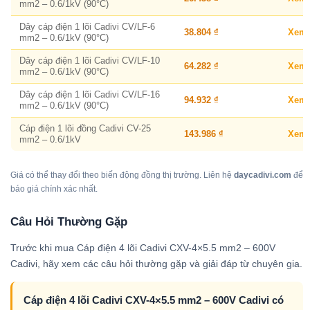
mm2 – 0.6/1kV (90°C)
Dây cáp điện 1 lõi Cadivi CV/LF-6
38.804 ₫
Xem
mm2 – 0.6/1kV (90°C)
Dây cáp điện 1 lõi Cadivi CV/LF-10
64.282 ₫
Xem
mm2 – 0.6/1kV (90°C)
Dây cáp điện 1 lõi Cadivi CV/LF-16
94.932 ₫
Xem
mm2 – 0.6/1kV (90°C)
Cáp điện 1 lõi đồng Cadivi CV-25
143.986 ₫
Xem
mm2 – 0.6/1kV
Giá có thể thay đổi theo biến động đồng thị trường. Liên hệ
daycadivi.com
để
báo giá chính xác nhất.
Câu Hỏi Thường Gặp
Trước khi mua Cáp điện 4 lõi Cadivi CXV-4×5.5 mm2 – 600V
Cadivi, hãy xem các câu hỏi thường gặp và giải đáp từ chuyên gia.
Cáp điện 4 lõi Cadivi CXV-4×5.5 mm2 – 600V Cadivi có