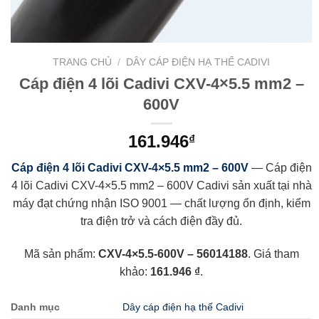
TRANG CHỦ
/
DÂY CÁP ĐIỆN HẠ THẾ CADIVI
Cáp điện 4 lõi Cadivi CXV-4×5.5 mm2 –
600V
161.946
₫
Cáp điện 4 lõi Cadivi CXV-4×5.5 mm2 – 600V
— Cáp điện
4 lõi Cadivi CXV-4×5.5 mm2 – 600V Cadivi sản xuất tại nhà
máy đạt chứng nhận ISO 9001 — chất lượng ổn định, kiểm
tra điện trở và cách điện đầy đủ.
Mã sản phẩm:
CXV-4×5.5-600V – 56014188
. Giá tham
khảo:
161.946 ₫
.
Danh mục
Dây cáp điện hạ thế Cadivi