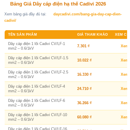
Bảng Giá Dây cáp điện hạ thế Cadivi 2026
Xem bảng giá đầy đủ tại:
daycadivi.com/bang-gia-day-cap-dien-
cadivi/
TÊN SẢN PHẨM
GIÁ THAM KHẢO
XEM CHI
Dây cáp điện 1 lõi Cadivi CV/LF-1
7.301 ₫
Xem
mm2 – 0.6/1kV
Dây cáp điện 1 lõi Cadivi CV/LF-1.5
10.022 ₫
Xem
mm2 – 0.6/1kV
Dây cáp điện 1 lõi Cadivi CV/LF-2.5
16.330 ₫
Xem
mm2 – 0.6/1kV
Dây cáp điện 1 lõi Cadivi CV/LF-4
24.710 ₫
Xem
mm2 – 0.6/1kV
Dây cáp điện 1 lõi Cadivi CV/LF-6
36.266 ₫
Xem
mm2 – 0.6/1kV
Dây cáp điện 1 lõi Cadivi CV/LF-10
60.080 ₫
Xem
mm2 – 0.6/1kV
Dây cáp điện 1 lõi Cadivi CV/LF-16