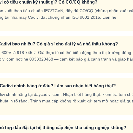
vi có tiêu chuẩn kỹ thuật gì? Có CO/CQ không?
ản xuất theo tiêu chuẩn IEC/TCVN, đầy đủ CO/CQ (chứng nhận xuất x
g tại nhà máy Cadivi đạt chứng nhận ISO 9001:2015. Liên hệ
adivi bao nhiêu? Có giá sỉ cho đại lý và nhà thầu không?
600V là 918.745 ₫. Giá thực tế có thể biến động theo thị trường đồng
ycadivi.com hotline 0933320468 — cam kết báo giá cạnh tranh và giao hà
Cadivi chính hãng ở đâu? Làm sao nhận biết hàng thật?
i chính hãng tại daycadivi.com. Nhận biết hàng thật: kiểm tra tem ch
ỹ thuật in rõ ràng. Tránh mua cáp không rõ xuất xứ, tem mờ hoặc giá qu
hù hợp lắp đặt tại hệ thống cấp điện khu công nghiệp không?