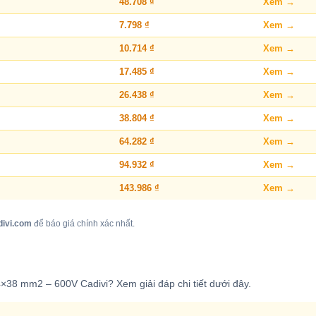
48.708 ₫
Xem →
7.798 ₫
Xem →
10.714 ₫
Xem →
17.485 ₫
Xem →
26.438 ₫
Xem →
38.804 ₫
Xem →
64.282 ₫
Xem →
94.932 ₫
Xem →
143.986 ₫
Xem →
divi.com
để báo giá chính xác nhất.
4×38 mm2 – 600V Cadivi? Xem giải đáp chi tiết dưới đây.