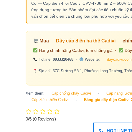
Có — Cáp điện 4 lõi Cadivi CVV-4×38 mm2 – 600V Cad
ứng dụng tương tự. Sản phẩm đạt các tiêu chuẩn kỹ th
vấn chọn tiết diện và chủng loại phù hợp với yêu cầu c
Mua
Dây cáp điện hạ thế Cadivi
chín
Hàng chính hãng Cadivi, tem chống giả ·
Đầy
Hotline:
0933320468
·
Website:
daycadivi.com
Địa chỉ: 37C Đường Số 1, Phường Long Trường, Thàn
Xem thêm:
Cáp chống cháy Cadivi
·
Cáp năng lượng
Cáp điều khiển Cadivi
·
Bảng giá dây điện Cadivi 
0/5
(0 Reviews)
HOTLINE TƯ