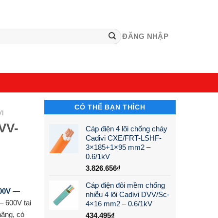
ĐĂNG NHẬP
CÓ THỂ BẠN THÍCH
VI
CVV-
Cáp điện 4 lõi chống cháy
Cadivi CXE/FRT-LSHF-
3×185+1×95 mm2 –
0.6/1kV
3.826.656
₫
Cáp điện đôi mềm chống
00V
—
nhiễu 4 lõi Cadivi DVV/Sc-
– 600V tại
4×16 mm2 – 0.6/1kV
hãng, có
434.495
₫