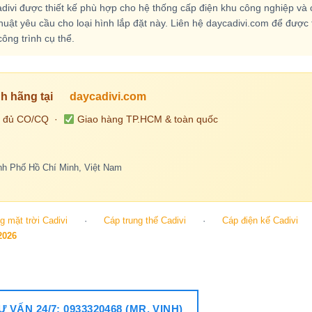
ivi được thiết kế phù hợp cho hệ thống cấp điện khu công nghiệp và 
uật yêu cầu cho loại hình lắp đặt này. Liên hệ daycadivi.com để được 
ông trình cụ thể.
h hãng tại
daycadivi.com
 đủ CO/CQ ·
Giao hàng TP.HCM & toàn quốc
h Phố Hồ Chí Minh, Việt Nam
 mặt trời Cadivi
·
Cáp trung thế Cadivi
·
Cáp điện kế Cadivi
2026
 VẤN 24/7: 0933320468 (MR. VINH)