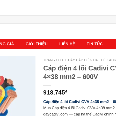
NG GIÁ
GIỚI THIỆU
LIÊN HỆ
TIN TỨC
TRANG CHỦ
/
DÂY CÁP ĐIỆN HẠ THẾ CADI
Cáp điện 4 lõi Cadivi 
4×38 mm2 – 600V
918.745
₫
Cáp điện 4 lõi Cadivi CVV-4×38 mm2 – 6
Mua Cáp điện 4 lõi Cadivi CVV-4×38 mm2 
daycadivi.com — cáp hạ thế Cadivi chính 