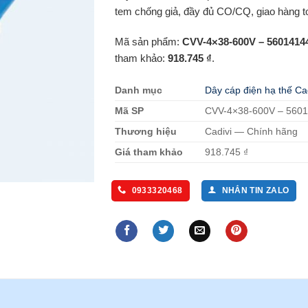
tem chống giả, đầy đủ CO/CQ, giao hàng t
Mã sản phẩm:
CVV-4×38-600V – 5601414
tham khảo:
918.745 ₫
.
Danh mục
Dây cáp điện hạ thế Ca
Mã SP
CVV-4×38-600V – 560
Thương hiệu
Cadivi — Chính hãng
Giá tham khảo
918.745 ₫
0933320468
NHẮN TIN ZALO