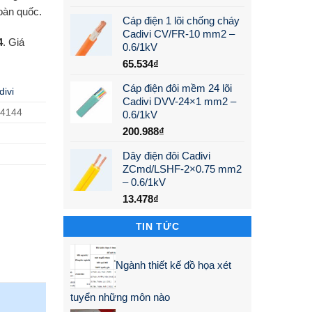
oàn quốc.
Cáp điện 1 lõi chống cháy
Cadivi CV/FR-10 mm2 –
4
. Giá
0.6/1kV
65.534
₫
Cáp điện đôi mềm 24 lõi
divi
Cadivi DVV-24×1 mm2 –
14144
0.6/1kV
200.988
₫
Dây điện đôi Cadivi
ZCmd/LSHF-2×0.75 mm2
– 0.6/1kV
13.478
₫
TIN TỨC
Ngành thiết kế đồ họa xét
tuyển những môn nào