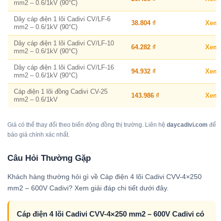
mm2 – 0.6/1kV (90°C)
Dây cáp điện 1 lõi Cadivi CV/LF-6
38.804 ₫
Xem
mm2 – 0.6/1kV (90°C)
Dây cáp điện 1 lõi Cadivi CV/LF-10
64.282 ₫
Xem
mm2 – 0.6/1kV (90°C)
Dây cáp điện 1 lõi Cadivi CV/LF-16
94.932 ₫
Xem
mm2 – 0.6/1kV (90°C)
Cáp điện 1 lõi đồng Cadivi CV-25
143.986 ₫
Xem
mm2 – 0.6/1kV
Giá có thể thay đổi theo biến động đồng thị trường. Liên hệ
daycadivi.com
để
báo giá chính xác nhất.
Câu Hỏi Thường Gặp
Khách hàng thường hỏi gì về Cáp điện 4 lõi Cadivi CVV-4×250
mm2 – 600V Cadivi? Xem giải đáp chi tiết dưới đây.
Cáp điện 4 lõi Cadivi CVV-4×250 mm2 – 600V Cadivi có