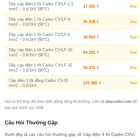
Dây cáp điện 1 lõi Cadivi CV/LF-2.5
17.485 ₫
Xem
mm2 – 0.6/1kV (90°C)
Dây cáp điện 1 lõi Cadivi CV/LF-4
26.438 ₫
Xem
mm2 – 0.6/1kV (90°C)
Dây cáp điện 1 lõi Cadivi CV/LF-6
38.804 ₫
Xem
mm2 – 0.6/1kV (90°C)
Dây cáp điện 1 lõi Cadivi CV/LF-10
64.282 ₫
Xem
mm2 – 0.6/1kV (90°C)
Dây cáp điện 1 lõi Cadivi CV/LF-16
94.932 ₫
Xem
mm2 – 0.6/1kV (90°C)
Cáp điện 1 lõi đồng Cadivi CV-25
143.986 ₫
Xem
mm2 – 0.6/1kV
Giá có thể thay đổi theo biến động đồng thị trường. Liên hệ
daycadivi.com
để
báo giá chính xác nhất.
Câu Hỏi Thường Gặp
Dưới đây là các câu hỏi thường gặp về Cáp điện 4 lõi Cadivi CVV-