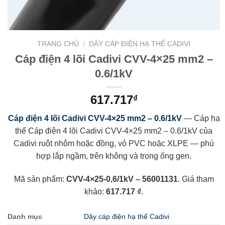
TRANG CHỦ
/
DÂY CÁP ĐIỆN HẠ THẾ CADIVI
Cáp điện 4 lõi Cadivi CVV-4×25 mm2 –
0.6/1kV
617.717
₫
Cáp điện 4 lõi Cadivi CVV-4×25 mm2 – 0.6/1kV
— Cáp hạ
thế Cáp điện 4 lõi Cadivi CVV-4×25 mm2 – 0.6/1kV của
Cadivi ruột nhôm hoặc đồng, vỏ PVC hoặc XLPE — phù
hợp lắp ngầm, trên không và trong ống gen.
Mã sản phẩm:
CVV-4×25-0,6/1kV – 56001131
. Giá tham
khảo:
617.717 ₫
.
Danh mục
Dây cáp điện hạ thế Cadivi