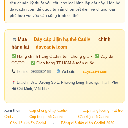
tiêu chuẩn kỹ thuật yêu cầu cho loại hình lắp đặt này. Liên hệ
daycadivi.com để được tư vấn chọn tiết diện và chủng loại
phù hợp với yêu cầu công trình cụ thể.
Mua
Dây cáp điện hạ thế Cadivi
chính
hãng tại
daycadivi.com
Hàng chính hãng Cadivi, tem chống giả ·
Đầy đủ
CO/CQ ·
Giao hàng TP.HCM & toàn quốc
Hotline:
0933320468
·
Website:
daycadivi.com
Địa chỉ: 37C Đường Số 1, Phường Long Trường, Thành Phố
Hồ Chí Minh, Việt Nam
Xem thêm:
Cáp chống cháy Cadivi
·
Cáp năng lượng mặt trời
Cadivi
·
Cáp trung thế Cadivi
·
Cáp điện kế Cadivi
·
Cáp điều khiển Cadivi
·
Bảng giá dây điện Cadivi 2026