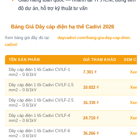
độ dự án, hỗ trợ kỹ thuật tư vấn
Bảng Giá Dây cáp điện hạ thế Cadivi 2026
Xem bảng giá đầy đủ tại:
daycadivi.com/bang-gia-day-cap-dien-
cadivi/
TÊN SẢN PHẨM
GIÁ THAM KHẢO
XEM CHI
Dây cáp điện 1 lõi Cadivi CV/LF-1
7.301 ₫
Xem
mm2 – 0.6/1kV
Dây cáp điện 1 lõi Cadivi CV/LF-1.5
10.022 ₫
Xem
mm2 – 0.6/1kV
Dây cáp điện 1 lõi Cadivi CV/LF-2.5
16.330 ₫
Xem
mm2 – 0.6/1kV
Dây cáp điện 1 lõi Cadivi CV/LF-4
24.710 ₫
Xem
mm2 – 0.6/1kV
Dây cáp điện 1 lõi Cadivi CV/LF-6
36.266 ₫
Xem
mm2 – 0.6/1kV