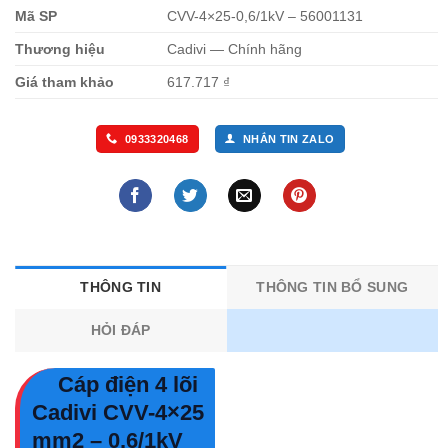
Mã SP
CVV-4×25-0,6/1kV – 56001131
Thương hiệu
Cadivi — Chính hãng
Giá tham khảo
617.717 ₫
0933320468
NHẮN TIN ZALO
THÔNG TIN
THÔNG TIN BỔ SUNG
HỎI ĐÁP
Cáp điện 4 lõi
Cadivi CVV-4×25
mm2 – 0.6/1kV