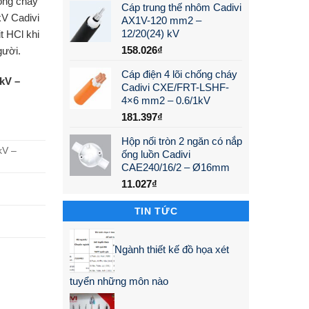
ống cháy
Cáp trung thế nhôm Cadivi
V Cadivi
AX1V-120 mm2 –
12/20(24) kV
t HCl khi
158.026
₫
gười.
Cáp điện 4 lõi chống cháy
kV –
Cadivi CXE/FRT-LSHF-
4×6 mm2 – 0.6/1kV
181.397
₫
Hộp nối tròn 2 ngăn có nắp
kV –
ống luồn Cadivi
CAE240/16/2 – Ø16mm
11.027
₫
TIN TỨC
Ngành thiết kế đồ họa xét
tuyển những môn nào