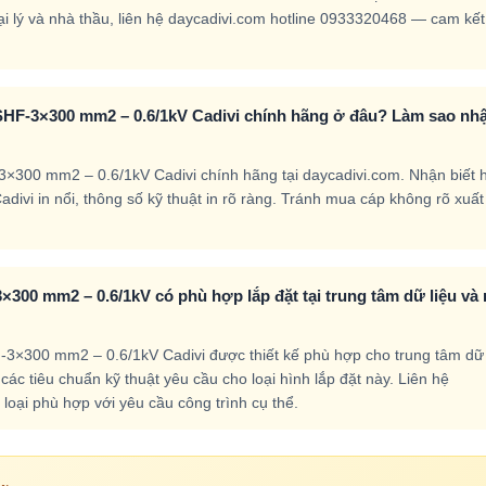
đại lý và nhà thầu, liên hệ daycadivi.com hotline 0933320468 — cam kế
SHF-3×300 mm2 – 0.6/1kV Cadivi chính hãng ở đâu? Làm sao nh
×300 mm2 – 0.6/1kV Cadivi chính hãng tại daycadivi.com. Nhận biết 
Cadivi in nổi, thông số kỹ thuật in rõ ràng. Tránh mua cáp không rõ xuất
×300 mm2 – 0.6/1kV có phù hợp lắp đặt tại trung tâm dữ liệu và
3×300 mm2 – 0.6/1kV Cadivi được thiết kế phù hợp cho trung tâm dữ 
c tiêu chuẩn kỹ thuật yêu cầu cho loại hình lắp đặt này. Liên hệ
loại phù hợp với yêu cầu công trình cụ thể.