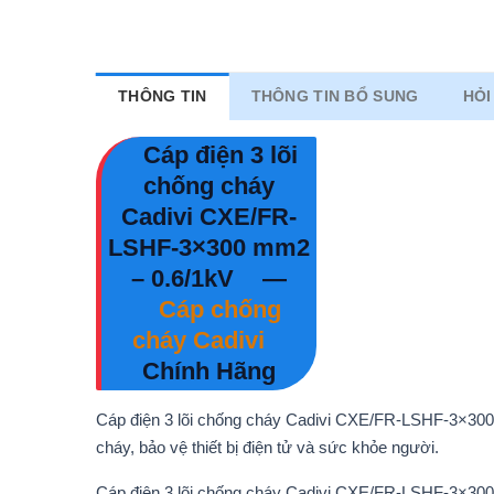
THÔNG TIN
THÔNG TIN BỔ SUNG
HỎI
Cáp điện 3 lõi
chống cháy
Cadivi CXE/FR-
LSHF-3×300 mm2
– 0.6/1kV
—
Cáp chống
cháy Cadivi
Chính Hãng
Cáp điện 3 lõi chống cháy Cadivi CXE/FR-LSHF-3×300 
cháy, bảo vệ thiết bị điện tử và sức khỏe người.
Cáp điện 3 lõi chống cháy Cadivi CXE/FR-LSHF-3×300 