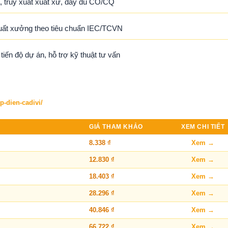
 truy xuất xuất xứ, đầy đủ CO/CQ
uất xưởng theo tiêu chuẩn IEC/TCVN
ến độ dự án, hỗ trợ kỹ thuật tư vấn
p-dien-cadivi/
GIÁ THAM KHẢO
XEM CHI TIẾT
8.338 ₫
Xem →
12.830 ₫
Xem →
18.403 ₫
Xem →
28.296 ₫
Xem →
40.846 ₫
Xem →
66.722 ₫
Xem →