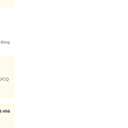
n đúng
Q
CO/CQ
à nhà
n