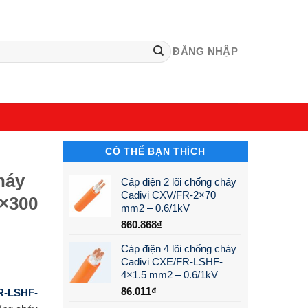
ĐĂNG NHẬP
CÓ THỂ BẠN THÍCH
háy
Cáp điện 2 lõi chống cháy
Cadivi CXV/FR-2×70
×300
mm2 – 0.6/1kV
860.868
₫
Cáp điện 4 lõi chống cháy
Cadivi CXE/FR-LSHF-
4×1.5 mm2 – 0.6/1kV
86.011
₫
FR-LSHF-