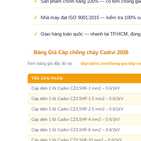
✓
Sản phẩm chính hãng 100% — có tem chống giả,
✓
Nhà máy đạt ISO 9001:2015 — kiểm tra 100% x
✓
Giao hàng toàn quốc — nhanh tại TP.HCM, đúng ti
Bảng Giá Cáp chống cháy Cadivi 2026
Xem bảng giá đầy đủ tại:
daycadivi.com/bang-gia-day-ca
TÊN SẢN PHẨM
Cáp điện 1 lõi Cadivi CZ/LSHF-1 mm2 – 0.6/1kV
Cáp điện 1 lõi Cadivi CZ/LSHF-1.5 mm2 – 0.6/1kV
Cáp điện 1 lõi Cadivi CZ/LSHF-2.5 mm2 – 0.6/1kV
Cáp điện 1 lõi Cadivi CZ/LSHF-4 mm2 – 0.6/1kV
Cáp điện 1 lõi Cadivi CZ/LSHF-6 mm2 – 0.6/1kV
Cáp điện 1 lõi Cadivi CZ/LSHF-10 mm2 – 0.6/1kV