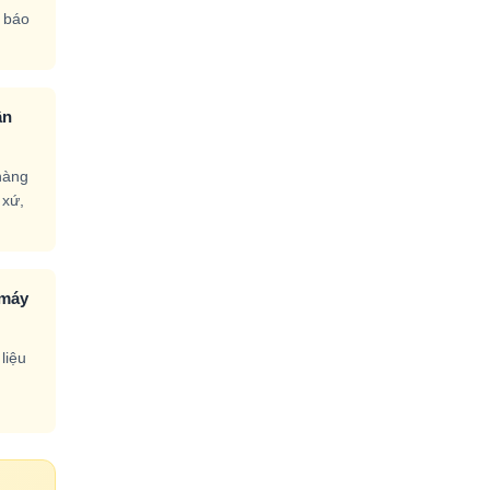
t báo
ận
hàng
 xứ,
 máy
liệu