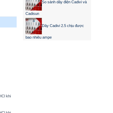
So sánh dây điện Cadivi và
Cadisun
Dây Cadivi 2.5 chịu được
bao nhiêu ampe
HCl khi
HCl khi