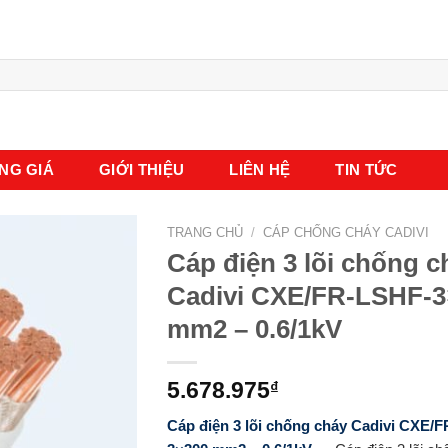
NG GIÁ
GIỚI THIỆU
LIÊN HỆ
TIN TỨC
TRANG CHỦ
/
CÁP CHỐNG CHÁY CADIVI
Cáp điện 3 lõi chống c
Cadivi CXE/FR-LSHF-3
mm2 – 0.6/1kV
5.678.975
₫
Cáp điện 3 lõi chống cháy Cadivi CXE/