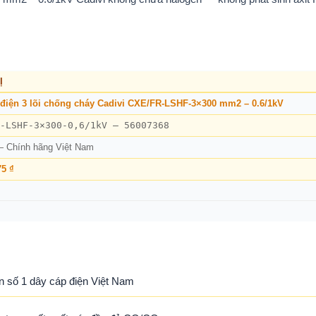
Ị
điện 3 lõi chống cháy Cadivi CXE/FR-LSHF-3×300 mm2 – 0.6/1kV
-LSHF-3×300-0,6/1kV – 56007368
— Chính hãng Việt Nam
75 ₫
n số 1 dây cáp điện Việt Nam