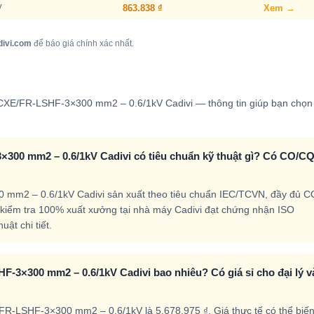
V
863.838 ₫
Xem →
divi.com
để báo giá chính xác nhất.
vi CXE/FR-LSHF-3×300 mm2 – 0.6/1kV Cadivi — thông tin giúp bạn chọ
×300 mm2 – 0.6/1kV Cadivi có tiêu chuẩn kỹ thuật gì? Có CO/C
0 mm2 – 0.6/1kV Cadivi sản xuất theo tiêu chuẩn IEC/TCVN, đầy đủ 
kiểm tra 100% xuất xưởng tại nhà máy Cadivi đạt chứng nhận ISO
ật chi tiết.
F-3×300 mm2 – 0.6/1kV Cadivi bao nhiêu? Có giá sỉ cho đại lý v
FR-LSHF-3×300 mm2 – 0.6/1kV là 5.678.975 ₫. Giá thực tế có thể biế