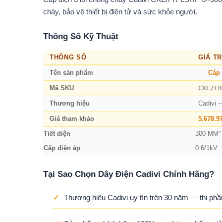
cháy, bảo vệ thiết bị điện tử và sức khỏe người.
Thông Số Kỹ Thuật
THÔNG SỐ
GIÁ TR
Tên sản phẩm
Cáp 
CXE/FR
Mã SKU
Thương hiệu
Cadivi 
Giá tham khảo
5.678.9
Tiết diện
300 MM²
Cấp điện áp
0.6/1kV
Tại Sao Chọn Dây Điện Cadivi Chính Hãng?
✓
Thương hiệu Cadivi uy tín trên 30 năm — thị phầ