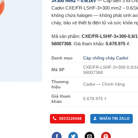
3×300 mm2 – 0.6/1kV
— Cáp điện 3 lõi ch
Cadivi CXE/FR-LSHF-3×300 mm2 – 0.6/1k
không chứa halogen — không phát sinh axi
cháy, bảo vệ thiết bị điện tử và sức khỏe n
Mã sản phẩm:
CXE/FR-LSHF-3×300-0,6/1
56007368
. Giá tham khảo:
5.678.975 ₫
.
Danh mục
Cáp chống cháy Cadivi
CXE/FR-LSHF-3×300-0,6/1
Mã SP
56007368
Thương
Cadivi — Chính hãng
hiệu
Giá tham
5.678.975 ₫
khảo
0933320468
NHẮN TIN ZALO