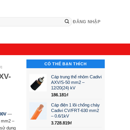
ĐĂNG NHẬP
CÓ THỂ BẠN THÍCH
VI
CXV-
Cáp trung thế nhôm Cadivi
AXV/S-50 mm2 –
12/20(24) kV
186.181
₫
Cáp điện 1 lõi chống cháy
Cadivi CV/FRT-630 mm2
00V
—
– 0.6/1kV
4 mm2 –
3.728.819
₫
 sử dụng