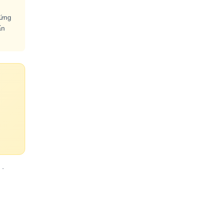
 ứng
ấn
·