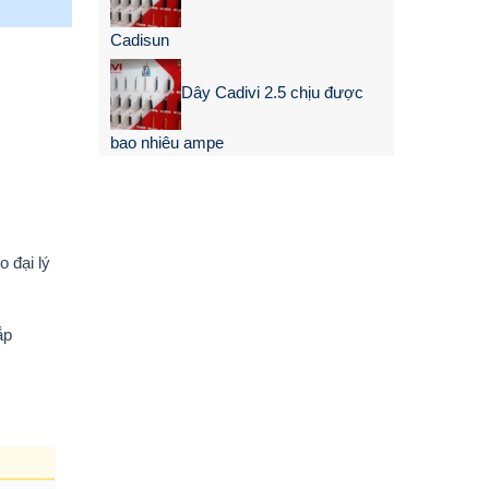
Cadisun
Dây Cadivi 2.5 chịu được
bao nhiêu ampe
 đại lý
ắp