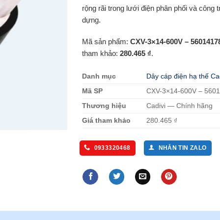
rộng rãi trong lưới điện phân phối và công t
dựng.
Mã sản phẩm:
CXV-3×14-600V – 5601417
tham khảo:
280.465 ₫
.
Danh mục
Dây cáp điện hạ thế Ca
Mã SP
CXV-3×14-600V – 560
Thương hiệu
Cadivi — Chính hãng
Giá tham khảo
280.465 ₫
0933320468
NHẮN TIN ZALO