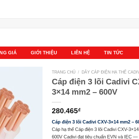
NG GIÁ
GIỚI THIỆU
LIÊN HỆ
TIN TỨC
TRANG CHỦ
/
DÂY CÁP ĐIỆN HẠ THẾ CADI
Cáp điện 3 lõi Cadivi 
3×14 mm2 – 600V
280.465
₫
Cáp điện 3 lõi Cadivi CXV-3×14 mm2 – 6
Cáp hạ thế Cáp điện 3 lõi Cadivi CXV-3×1
600V Cadivi đạt tiêu chuẩn EVN và IEC —