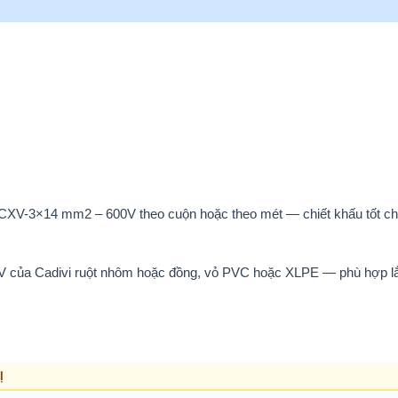
i CXV-3×14 mm2 – 600V theo cuộn hoặc theo mét — chiết khấu tốt cho
0V của Cadivi ruột nhôm hoặc đồng, vỏ PVC hoặc XLPE — phù hợp l
Ị