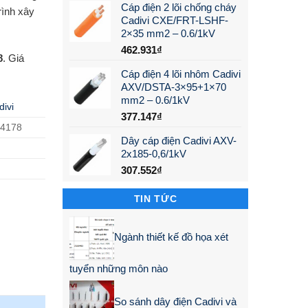
Cáp điện 2 lõi chống cháy
rình xây
Cadivi CXE/FRT-LSHF-
2×35 mm2 – 0.6/1kV
462.931
₫
8
. Giá
Cáp điện 4 lõi nhôm Cadivi
AXV/DSTA-3×95+1×70
mm2 – 0.6/1kV
divi
377.147
₫
14178
Dây cáp điện Cadivi AXV-
2x185-0,6/1kV
307.552
₫
TIN TỨC
Ngành thiết kế đồ họa xét
tuyển những môn nào
So sánh dây điện Cadivi và