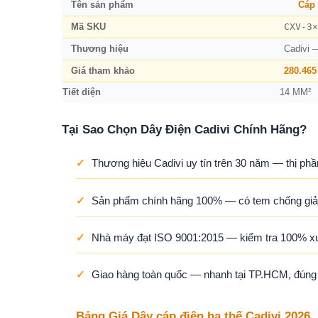
Tên sản phẩm
Cáp 
CXV-3×
Mã SKU
Thương hiệu
Cadivi 
Giá tham khảo
280.465
Tiết diện
14 MM²
Tại Sao Chọn Dây Điện Cadivi Chính Hãng?
✓
Thương hiệu Cadivi uy tín trên 30 năm — thị phầ
✓
Sản phẩm chính hãng 100% — có tem chống giả,
✓
Nhà máy đạt ISO 9001:2015 — kiểm tra 100% x
✓
Giao hàng toàn quốc — nhanh tại TP.HCM, đúng ti
Bảng Giá Dây cáp điện hạ thế Cadivi 2026