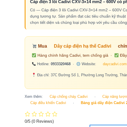
Cáp điện 3 lõi Cadivi CXV-3×14 mm2 – 600V có ph
Có — Cáp điện 3 lõi Cadivi CXV-3×14 mm2 – 600V Cad
dụng tương tự. Sản phẩm đạt các tiêu chuẩn kỹ thuật 
chọn tiết diện và chủng loại phù hợp với yêu cầu công 
Mua
Dây cáp điện hạ thế Cadivi
chín
Hàng chính hãng Cadivi, tem chống giả ·
Đầy
Hotline:
0933320468
·
Website:
daycadivi.com
Địa chỉ: 37C Đường Số 1, Phường Long Trường, Thàn
Xem thêm:
Cáp chống cháy Cadivi
·
Cáp năng lượng
Cáp điều khiển Cadivi
·
Bảng giá dây điện Cadivi 
0/5
(0 Reviews)