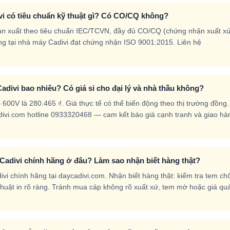
vi có tiêu chuẩn kỹ thuật gì? Có CO/CQ không?
ản xuất theo tiêu chuẩn IEC/TCVN, đầy đủ CO/CQ (chứng nhận xuất x
g tại nhà máy Cadivi đạt chứng nhận ISO 9001:2015. Liên hệ
adivi bao nhiêu? Có giá sỉ cho đại lý và nhà thầu không?
600V là 280.465 ₫. Giá thực tế có thể biến động theo thị trường đồng
ycadivi.com hotline 0933320468 — cam kết báo giá cạnh tranh và giao hà
Cadivi chính hãng ở đâu? Làm sao nhận biết hàng thật?
i chính hãng tại daycadivi.com. Nhận biết hàng thật: kiểm tra tem ch
ỹ thuật in rõ ràng. Tránh mua cáp không rõ xuất xứ, tem mờ hoặc giá qu