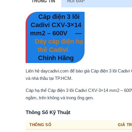
THÔNG TIN
HỎI ĐÁP
Cáp điện 3 lõi
Cadivi CXV-3×14
mm2 – 600V
—
Dây cáp điện hạ
thế Cadivi
Chính Hãng
Liên hệ daycadivi.com để báo giá Cáp điện 3 lõi Cadiv
và nhà thầu tại TP.HCM.
Cáp hạ thế Cáp điện 3 lõi Cadivi CXV-3×14 mm2 – 60
ngầm, trên không và trong ống gen.
Thông Số Kỹ Thuật
THÔNG SỐ
GIÁ TR