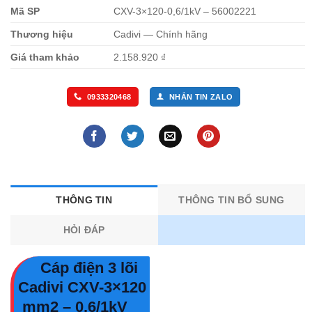
Mã SP
CXV-3×120-0,6/1kV – 56002221
Thương hiệu
Cadivi — Chính hãng
Giá tham khảo
2.158.920 ₫
0933320468
NHẮN TIN ZALO
THÔNG TIN
THÔNG TIN BỔ SUNG
HỎI ĐÁP
Cáp điện 3 lõi
Cadivi CXV-3×120
mm2 – 0.6/1kV