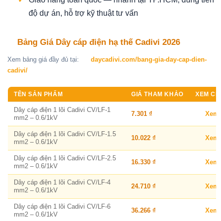
độ dự án, hỗ trợ kỹ thuật tư vấn
Bảng Giá Dây cáp điện hạ thế Cadivi 2026
Xem bảng giá đầy đủ tại:
daycadivi.com/bang-gia-day-cap-dien-
cadivi/
TÊN SẢN PHẨM
GIÁ THAM KHẢO
XEM CHI
Dây cáp điện 1 lõi Cadivi CV/LF-1
7.301 ₫
Xem
mm2 – 0.6/1kV
Dây cáp điện 1 lõi Cadivi CV/LF-1.5
10.022 ₫
Xem
mm2 – 0.6/1kV
Dây cáp điện 1 lõi Cadivi CV/LF-2.5
16.330 ₫
Xem
mm2 – 0.6/1kV
Dây cáp điện 1 lõi Cadivi CV/LF-4
24.710 ₫
Xem
mm2 – 0.6/1kV
Dây cáp điện 1 lõi Cadivi CV/LF-6
36.266 ₫
Xem
mm2 – 0.6/1kV