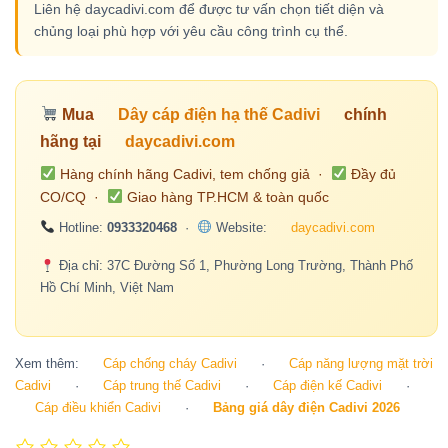
Liên hệ daycadivi.com để được tư vấn chọn tiết diện và
chủng loại phù hợp với yêu cầu công trình cụ thể.
Mua
Dây cáp điện hạ thế Cadivi
chính
hãng tại
daycadivi.com
Hàng chính hãng Cadivi, tem chống giả ·
Đầy đủ
CO/CQ ·
Giao hàng TP.HCM & toàn quốc
Hotline:
0933320468
·
Website:
daycadivi.com
Địa chỉ: 37C Đường Số 1, Phường Long Trường, Thành Phố
Hồ Chí Minh, Việt Nam
Xem thêm:
Cáp chống cháy Cadivi
·
Cáp năng lượng mặt trời
Cadivi
·
Cáp trung thế Cadivi
·
Cáp điện kế Cadivi
·
Cáp điều khiển Cadivi
·
Bảng giá dây điện Cadivi 2026