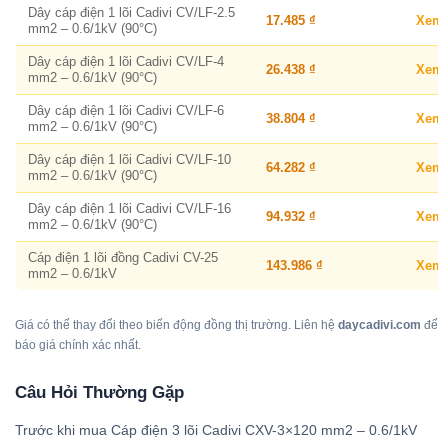
Dây cáp điện 1 lõi Cadivi CV/LF-2.5
17.485 ₫
Xem
mm2 – 0.6/1kV (90°C)
Dây cáp điện 1 lõi Cadivi CV/LF-4
26.438 ₫
Xem
mm2 – 0.6/1kV (90°C)
Dây cáp điện 1 lõi Cadivi CV/LF-6
38.804 ₫
Xem
mm2 – 0.6/1kV (90°C)
Dây cáp điện 1 lõi Cadivi CV/LF-10
64.282 ₫
Xem
mm2 – 0.6/1kV (90°C)
Dây cáp điện 1 lõi Cadivi CV/LF-16
94.932 ₫
Xem
mm2 – 0.6/1kV (90°C)
Cáp điện 1 lõi đồng Cadivi CV-25
143.986 ₫
Xem
mm2 – 0.6/1kV
Giá có thể thay đổi theo biến động đồng thị trường. Liên hệ
daycadivi.com
để
báo giá chính xác nhất.
Câu Hỏi Thường Gặp
Trước khi mua Cáp điện 3 lõi Cadivi CXV-3×120 mm2 – 0.6/1kV