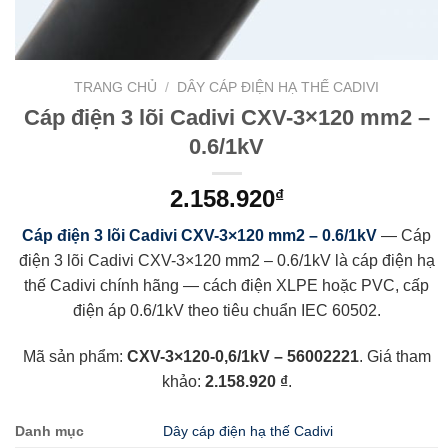
TRANG CHỦ
/
DÂY CÁP ĐIỆN HẠ THẾ CADIVI
Cáp điện 3 lõi Cadivi CXV-3×120 mm2 –
0.6/1kV
2.158.920
₫
Cáp điện 3 lõi Cadivi CXV-3×120 mm2 – 0.6/1kV
— Cáp
điện 3 lõi Cadivi CXV-3×120 mm2 – 0.6/1kV là cáp điện hạ
thế Cadivi chính hãng — cách điện XLPE hoặc PVC, cấp
điện áp 0.6/1kV theo tiêu chuẩn IEC 60502.
Mã sản phẩm:
CXV-3×120-0,6/1kV – 56002221
. Giá tham
khảo:
2.158.920 ₫
.
Danh mục
Dây cáp điện hạ thế Cadivi