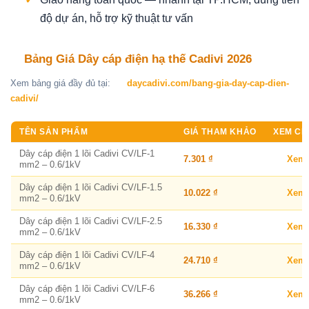
độ dự án, hỗ trợ kỹ thuật tư vấn
Bảng Giá Dây cáp điện hạ thế Cadivi 2026
Xem bảng giá đầy đủ tại:
daycadivi.com/bang-gia-day-cap-dien-
cadivi/
TÊN SẢN PHẨM
GIÁ THAM KHẢO
XEM CHI
Dây cáp điện 1 lõi Cadivi CV/LF-1
7.301 ₫
Xem
mm2 – 0.6/1kV
Dây cáp điện 1 lõi Cadivi CV/LF-1.5
10.022 ₫
Xem
mm2 – 0.6/1kV
Dây cáp điện 1 lõi Cadivi CV/LF-2.5
16.330 ₫
Xem
mm2 – 0.6/1kV
Dây cáp điện 1 lõi Cadivi CV/LF-4
24.710 ₫
Xem
mm2 – 0.6/1kV
Dây cáp điện 1 lõi Cadivi CV/LF-6
36.266 ₫
Xem
mm2 – 0.6/1kV