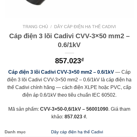
TRANG CHỦ
/
DÂY CÁP ĐIỆN HẠ THẾ CADIVI
Cáp điện 3 lõi Cadivi CVV-3×50 mm2 –
0.6/1kV
857.023
₫
Cáp điện 3 lõi Cadivi CVV-3×50 mm2 – 0.6/1kV
— Cáp
điện 3 lõi Cadivi CVV-3×50 mm2 – 0.6/1kV là cáp điện hạ
thế Cadivi chính hãng — cách điện XLPE hoặc PVC, cấp
điện áp 0.6/1kV theo tiêu chuẩn IEC 60502.
Mã sản phẩm:
CVV-3×50-0,6/1kV – 56001090
. Giá tham
khảo:
857.023 ₫
.
Danh mục
Dây cáp điện hạ thế Cadivi