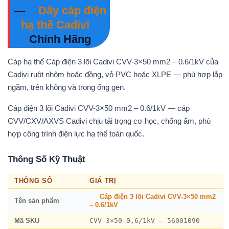
—
Dây cáp điện
hạ thế Cadivi
Chính Hãng
Cáp hạ thế Cáp điện 3 lõi Cadivi CVV-3×50 mm2 – 0.6/1kV của
Cadivi ruột nhôm hoặc đồng, vỏ PVC hoặc XLPE — phù hợp lắp
ngầm, trên không và trong ống gen.
Cáp điện 3 lõi Cadivi CVV-3×50 mm2 – 0.6/1kV — cáp
CVV/CXV/AXVS Cadivi chịu tải trọng cơ học, chống ẩm, phù
hợp công trình điện lực hạ thế toàn quốc.
Thông Số Kỹ Thuật
THÔNG SỐ
GIÁ TRỊ
Cáp điện 3 lõi Cadivi CVV-3×50 mm2
Tên sản phẩm
– 0.6/1kV
CVV-3×50-0,6/1kV – 56001090
Mã SKU