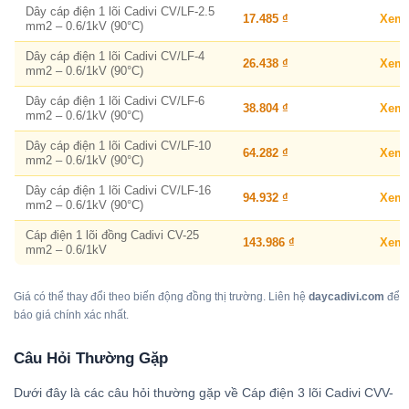
Dây cáp điện 1 lõi Cadivi CV/LF-2.5
17.485 ₫
Xem
mm2 – 0.6/1kV (90°C)
Dây cáp điện 1 lõi Cadivi CV/LF-4
26.438 ₫
Xem
mm2 – 0.6/1kV (90°C)
Dây cáp điện 1 lõi Cadivi CV/LF-6
38.804 ₫
Xem
mm2 – 0.6/1kV (90°C)
Dây cáp điện 1 lõi Cadivi CV/LF-10
64.282 ₫
Xem
mm2 – 0.6/1kV (90°C)
Dây cáp điện 1 lõi Cadivi CV/LF-16
94.932 ₫
Xem
mm2 – 0.6/1kV (90°C)
Cáp điện 1 lõi đồng Cadivi CV-25
143.986 ₫
Xem
mm2 – 0.6/1kV
Giá có thể thay đổi theo biến động đồng thị trường. Liên hệ
daycadivi.com
để
báo giá chính xác nhất.
Câu Hỏi Thường Gặp
Dưới đây là các câu hỏi thường gặp về Cáp điện 3 lõi Cadivi CVV-