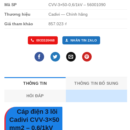
Mã SP
CVV-3×50-0,6/1kV – 56001090
Thương hiệu
Cadivi — Chính hãng
Giá tham khảo
857.023 ₫
0933320468
NHẮN TIN ZALO
THÔNG TIN
THÔNG TIN BỔ SUNG
HỎI ĐÁP
Cáp điện 3 lõi
Cadivi CVV-3×50
mm2 – 0.6/1kV