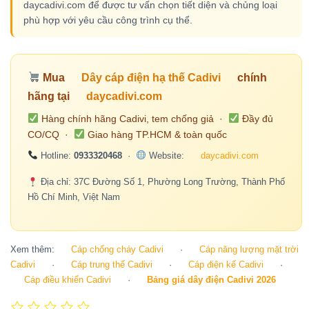
daycadivi.com để được tư vấn chọn tiết diện và chủng loại
phù hợp với yêu cầu công trình cụ thể.
Mua
Dây cáp điện hạ thế Cadivi
chính
hãng tại
daycadivi.com
Hàng chính hãng Cadivi, tem chống giả ·
Đầy đủ
CO/CQ ·
Giao hàng TP.HCM & toàn quốc
Hotline:
0933320468
·
Website:
daycadivi.com
Địa chỉ: 37C Đường Số 1, Phường Long Trường, Thành Phố
Hồ Chí Minh, Việt Nam
Xem thêm:
Cáp chống cháy Cadivi
·
Cáp năng lượng mặt trời
Cadivi
·
Cáp trung thế Cadivi
·
Cáp điện kế Cadivi
·
Cáp điều khiển Cadivi
·
Bảng giá dây điện Cadivi 2026