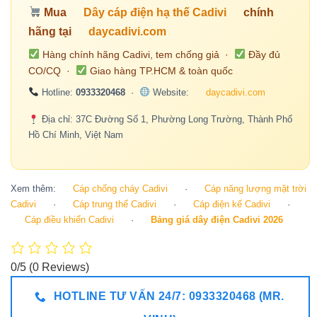
Mua
Dây cáp điện hạ thế Cadivi
chính
hãng tại
daycadivi.com
Hàng chính hãng Cadivi, tem chống giả ·
Đầy đủ
CO/CQ ·
Giao hàng TP.HCM & toàn quốc
Hotline:
0933320468
·
Website:
daycadivi.com
Địa chỉ: 37C Đường Số 1, Phường Long Trường, Thành Phố
Hồ Chí Minh, Việt Nam
Xem thêm:
Cáp chống cháy Cadivi
·
Cáp năng lượng mặt trời
Cadivi
·
Cáp trung thế Cadivi
·
Cáp điện kế Cadivi
·
Cáp điều khiển Cadivi
·
Bảng giá dây điện Cadivi 2026
0/5
(0 Reviews)
HOTLINE TƯ VẤN 24/7: 0933320468 (MR.