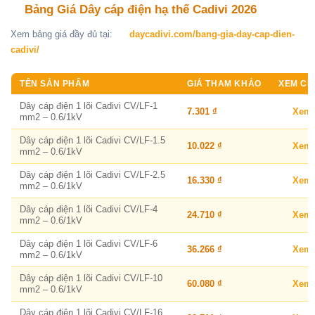
Bảng Giá Dây cáp điện hạ thế Cadivi 2026
Xem bảng giá đầy đủ tại:
daycadivi.com/bang-gia-day-cap-dien-
cadivi/
TÊN SẢN PHẨM
GIÁ THAM KHẢO
XEM CHI
Dây cáp điện 1 lõi Cadivi CV/LF-1
7.301 ₫
Xem
mm2 – 0.6/1kV
Dây cáp điện 1 lõi Cadivi CV/LF-1.5
10.022 ₫
Xem
mm2 – 0.6/1kV
Dây cáp điện 1 lõi Cadivi CV/LF-2.5
16.330 ₫
Xem
mm2 – 0.6/1kV
Dây cáp điện 1 lõi Cadivi CV/LF-4
24.710 ₫
Xem
mm2 – 0.6/1kV
Dây cáp điện 1 lõi Cadivi CV/LF-6
36.266 ₫
Xem
mm2 – 0.6/1kV
Dây cáp điện 1 lõi Cadivi CV/LF-10
60.080 ₫
Xem
mm2 – 0.6/1kV
Dây cáp điện 1 lõi Cadivi CV/LF-16