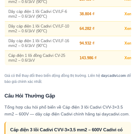
mm2 – 0.6/1kV (90°C)
Dây cáp điện 1 lõi Cadivi CV/LF-6
38.804 ₫
Xem
mm2 – 0.6/1kV (90°C)
Dây cáp điện 1 lõi Cadivi CV/LF-10
64.282 ₫
Xem
mm2 – 0.6/1kV (90°C)
Dây cáp điện 1 lõi Cadivi CV/LF-16
94.932 ₫
Xem
mm2 – 0.6/1kV (90°C)
Cáp điện 1 lõi đồng Cadivi CV-25
143.986 ₫
Xem
mm2 – 0.6/1kV
Giá có thể thay đổi theo biến động đồng thị trường. Liên hệ
daycadivi.com
để
báo giá chính xác nhất.
Câu Hỏi Thường Gặp
Tổng hợp câu hỏi phổ biến về Cáp điện 3 lõi Cadivi CVV-3×3.5
mm2 – 600V — dây cáp điện Cadivi chính hãng tại daycadivi.com.
Cáp điện 3 lõi Cadivi CVV-3×3.5 mm2 – 600V Cadivi có