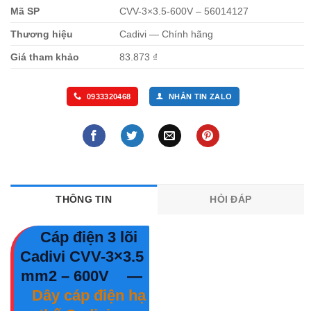
Mã SP
CVV-3×3.5-600V – 56014127
Thương hiệu
Cadivi — Chính hãng
Giá tham khảo
83.873 ₫
0933320468
NHẮN TIN ZALO
THÔNG TIN
HỎI ĐÁP
Cáp điện 3 lõi
Cadivi CVV-3×3.5
mm2 – 600V
—
Dây cáp điện hạ