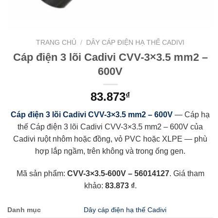
TRANG CHỦ
/
DÂY CÁP ĐIỆN HẠ THẾ CADIVI
Cáp điện 3 lõi Cadivi CVV-3×3.5 mm2 –
600V
83.873
₫
Cáp điện 3 lõi Cadivi CVV-3×3.5 mm2 – 600V
— Cáp hạ
thế Cáp điện 3 lõi Cadivi CVV-3×3.5 mm2 – 600V của
Cadivi ruột nhôm hoặc đồng, vỏ PVC hoặc XLPE — phù
hợp lắp ngầm, trên không và trong ống gen.
Mã sản phẩm:
CVV-3×3.5-600V – 56014127
. Giá tham
khảo:
83.873 ₫
.
Danh mục
Dây cáp điện hạ thế Cadivi