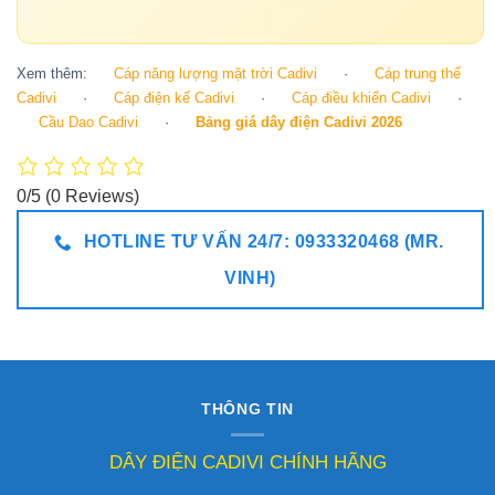
Xem thêm:
Cáp năng lượng mặt trời Cadivi
·
Cáp trung thế
Cadivi
·
Cáp điện kế Cadivi
·
Cáp điều khiển Cadivi
·
Cầu Dao Cadivi
·
Bảng giá dây điện Cadivi 2026
0/5
(0 Reviews)
HOTLINE TƯ VẤN 24/7: 0933320468 (MR.
VINH)
THÔNG TIN
DÂY ĐIỆN CADIVI CHÍNH HÃNG