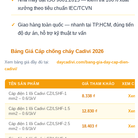
xưởng theo tiêu chuẩn IEC/TCVN
✓
Giao hàng toàn quốc — nhanh tại TP.HCM, đúng tiến
độ dự án, hỗ trợ kỹ thuật tư vấn
Bảng Giá Cáp chống cháy Cadivi 2026
Xem bảng giá đầy đủ tại:
daycadivi.com/bang-gia-day-cap-dien-
cadivi/
TÊN SẢN PHẨM
GIÁ THAM KHẢO
XEM CHI
Cáp điện 1 lõi Cadivi CZ/LSHF-1
8.338 ₫
Xem
mm2 – 0.6/1kV
Cáp điện 1 lõi Cadivi CZ/LSHF-1.5
12.830 ₫
Xem
mm2 – 0.6/1kV
Cáp điện 1 lõi Cadivi CZ/LSHF-2.5
18.403 ₫
Xem
mm2 – 0.6/1kV