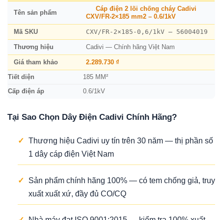
Cáp điện 2 lõi chống cháy Cadivi
Tên sản phẩm
CXV/FR-2×185 mm2 – 0.6/1kV
CXV/FR-2×185-0,6/1kV – 56004019
Mã SKU
Thương hiệu
Cadivi — Chính hãng Việt Nam
Giá tham khảo
2.289.730 ₫
Tiết diện
185 MM²
Cấp điện áp
0.6/1kV
Tại Sao Chọn Dây Điện Cadivi Chính Hãng?
✓
Thương hiệu Cadivi uy tín trên 30 năm — thị phần số
1 dây cáp điện Việt Nam
✓
Sản phẩm chính hãng 100% — có tem chống giả, truy
xuất xuất xứ, đầy đủ CO/CQ
✓
Nhà máy đạt ISO 9001:2015 — kiểm tra 100% xuất