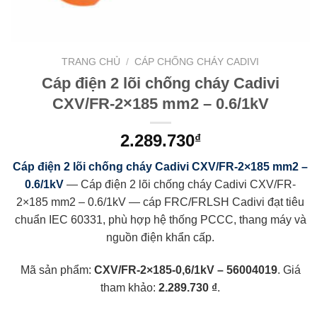
TRANG CHỦ
/
CÁP CHỐNG CHÁY CADIVI
Cáp điện 2 lõi chống cháy Cadivi
CXV/FR-2×185 mm2 – 0.6/1kV
2.289.730
₫
Cáp điện 2 lõi chống cháy Cadivi CXV/FR-2×185 mm2 –
0.6/1kV
— Cáp điện 2 lõi chống cháy Cadivi CXV/FR-
2×185 mm2 – 0.6/1kV — cáp FRC/FRLSH Cadivi đạt tiêu
chuẩn IEC 60331, phù hợp hệ thống PCCC, thang máy và
nguồn điện khẩn cấp.
Mã sản phẩm:
CXV/FR-2×185-0,6/1kV – 56004019
. Giá
tham khảo:
2.289.730 ₫
.