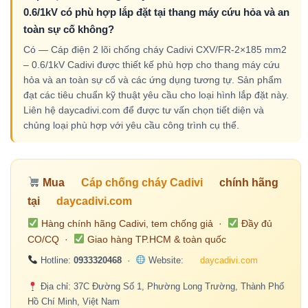
0.6/1kV có phù hợp lắp đặt tại thang máy cứu hỏa và an
toàn sự cố không?
Có — Cáp điện 2 lõi chống cháy Cadivi CXV/FR-2×185 mm2
– 0.6/1kV Cadivi được thiết kế phù hợp cho thang máy cứu
hỏa và an toàn sự cố và các ứng dụng tương tự. Sản phẩm
đạt các tiêu chuẩn kỹ thuật yêu cầu cho loại hình lắp đặt này.
Liên hệ daycadivi.com để được tư vấn chọn tiết diện và
chủng loại phù hợp với yêu cầu công trình cụ thể.
Mua
Cáp chống cháy Cadivi
chính hãng
tại
daycadivi.com
Hàng chính hãng Cadivi, tem chống giả ·
Đầy đủ
CO/CQ ·
Giao hàng TP.HCM & toàn quốc
Hotline:
0933320468
·
Website:
daycadivi.com
Địa chỉ: 37C Đường Số 1, Phường Long Trường, Thành Phố
Hồ Chí Minh, Việt Nam