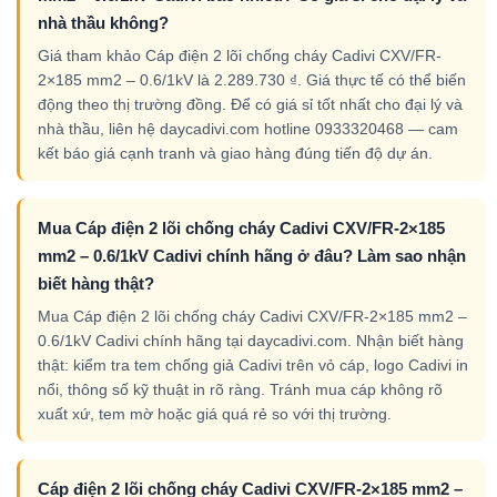
nhà thầu không?
Giá tham khảo Cáp điện 2 lõi chống cháy Cadivi CXV/FR-
2×185 mm2 – 0.6/1kV là 2.289.730 ₫. Giá thực tế có thể biến
động theo thị trường đồng. Để có giá sỉ tốt nhất cho đại lý và
nhà thầu, liên hệ daycadivi.com hotline 0933320468 — cam
kết báo giá cạnh tranh và giao hàng đúng tiến độ dự án.
Mua Cáp điện 2 lõi chống cháy Cadivi CXV/FR-2×185
mm2 – 0.6/1kV Cadivi chính hãng ở đâu? Làm sao nhận
biết hàng thật?
Mua Cáp điện 2 lõi chống cháy Cadivi CXV/FR-2×185 mm2 –
0.6/1kV Cadivi chính hãng tại daycadivi.com. Nhận biết hàng
thật: kiểm tra tem chống giả Cadivi trên vỏ cáp, logo Cadivi in
nổi, thông số kỹ thuật in rõ ràng. Tránh mua cáp không rõ
xuất xứ, tem mờ hoặc giá quá rẻ so với thị trường.
Cáp điện 2 lõi chống cháy Cadivi CXV/FR-2×185 mm2 –