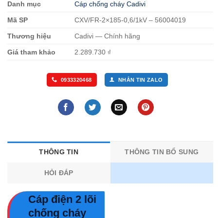
Danh mục
Cáp chống cháy Cadivi
Mã SP
CXV/FR-2×185-0,6/1kV – 56004019
Thương hiệu
Cadivi — Chính hãng
Giá tham khảo
2.289.730 ₫
0933320468
NHẮN TIN ZALO
THÔNG TIN
THÔNG TIN BỔ SUNG
HỎI ĐÁP
Cáp điện 2 lõi
chống cháy