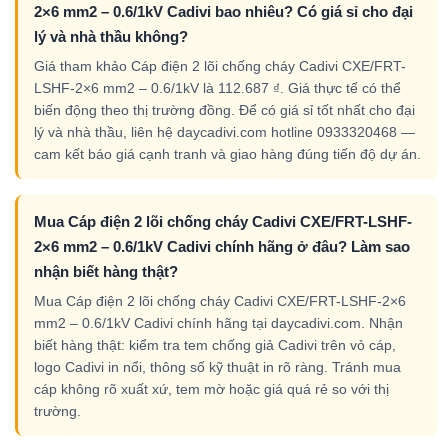
2×6 mm2 – 0.6/1kV Cadivi bao nhiêu? Có giá sỉ cho đại
lý và nhà thầu không?
Giá tham khảo Cáp điện 2 lõi chống cháy Cadivi CXE/FRT-
LSHF-2×6 mm2 – 0.6/1kV là 112.687 ₫. Giá thực tế có thể
biến động theo thị trường đồng. Để có giá sỉ tốt nhất cho đại
lý và nhà thầu, liên hệ daycadivi.com hotline 0933320468 —
cam kết báo giá cạnh tranh và giao hàng đúng tiến độ dự án.
Mua Cáp điện 2 lõi chống cháy Cadivi CXE/FRT-LSHF-
2×6 mm2 – 0.6/1kV Cadivi chính hãng ở đâu? Làm sao
nhận biết hàng thật?
Mua Cáp điện 2 lõi chống cháy Cadivi CXE/FRT-LSHF-2×6
mm2 – 0.6/1kV Cadivi chính hãng tại daycadivi.com. Nhận
biết hàng thật: kiểm tra tem chống giả Cadivi trên vỏ cáp,
logo Cadivi in nổi, thông số kỹ thuật in rõ ràng. Tránh mua
cáp không rõ xuất xứ, tem mờ hoặc giá quá rẻ so với thị
trường.