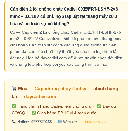
Cáp điện 2 lõi chống cháy Cadivi CXE/FRT-LSHF-2×6
mm2 – 0.6/1kV có phù hợp lắp đặt tại thang máy cứu
hỏa và an toàn sự cố không?
Có — Cáp điện 2 lõi chống cháy Cadivi CXE/FRT-LSHF-2×6
mm2 – 0.6/1kV Cadivi được thiết kế phù hợp cho thang máy
cứu hỏa và an toàn sự cố và các ứng dụng tương tự. Sản
phẩm đạt các tiêu chuẩn kỹ thuật yêu cầu cho loại hình lắp
đặt này. Liên hệ daycadivi.com để được tư vấn chọn tiết diện
và chủng loại phù hợp với yêu cầu công trình cụ thể.
Mua
Cáp chống cháy Cadivi
chính hãng
tại
daycadivi.com
Hàng chính hãng Cadivi, tem chống giả ·
Đầy đủ
CO/CQ ·
Giao hàng TP.HCM & toàn quốc
Hotline:
0933320468
·
Website:
daycadivi.com