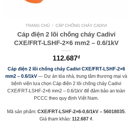
TRANG CHỦ
/
CÁP CHỐNG CHÁY CADIVI
Cáp điện 2 lõi chống cháy Cadivi
CXE/FRT-LSHF-2×6 mm2 – 0.6/1kV
112.687
₫
Cáp điện 2 lõi chống cháy Cadivi CXE/FRT-LSHF-2×6
mm2 – 0.6/1kV
— Dự án tòa nhà, trung tâm thương mại và
bệnh viện lựa chọn Cáp điện 2 lõi chống cháy Cadivi
CXE/FRT-LSHF-2×6 mm2 – 0.6/1kV để đảm bảo an toàn
PCCC theo quy định Việt Nam.
Mã sản phẩm:
CXE/FRT-LSHF-2×6-0,6/1kV – 56018035
.
Giá tham khảo:
112.687 ₫
.