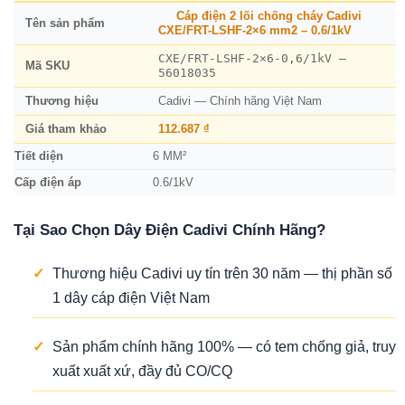
Cáp điện 2 lõi chống cháy Cadivi
Tên sản phẩm
CXE/FRT-LSHF-2×6 mm2 – 0.6/1kV
CXE/FRT-LSHF-2×6-0,6/1kV –
Mã SKU
56018035
Thương hiệu
Cadivi — Chính hãng Việt Nam
Giá tham khảo
112.687 ₫
Tiết diện
6 MM²
Cấp điện áp
0.6/1kV
Tại Sao Chọn Dây Điện Cadivi Chính Hãng?
✓
Thương hiệu Cadivi uy tín trên 30 năm — thị phần số
1 dây cáp điện Việt Nam
✓
Sản phẩm chính hãng 100% — có tem chống giả, truy
xuất xuất xứ, đầy đủ CO/CQ