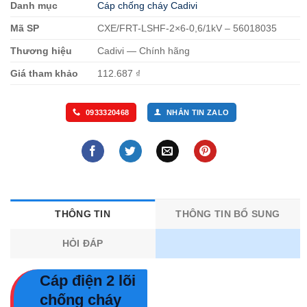
Danh mục
Cáp chống cháy Cadivi
Mã SP
CXE/FRT-LSHF-2×6-0,6/1kV – 56018035
Thương hiệu
Cadivi — Chính hãng
Giá tham khảo
112.687 ₫
0933320468
NHẮN TIN ZALO
THÔNG TIN
THÔNG TIN BỔ SUNG
HỎI ĐÁP
Cáp điện 2 lõi
chống cháy