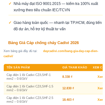
✓
Nhà máy đạt ISO 9001:2015 — kiểm tra 100% xuất
xưởng theo tiêu chuẩn IEC/TCVN
✓
Giao hàng toàn quốc — nhanh tại TP.HCM, đúng tiến
độ dự án, hỗ trợ kỹ thuật tư vấn
Bảng Giá Cáp chống cháy Cadivi 2026
Xem bảng giá đầy đủ tại:
daycadivi.com/bang-gia-day-cap-dien-
cadivi/
TÊN SẢN PHẨM
GIÁ THAM KHẢO
XEM CHI
Cáp điện 1 lõi Cadivi CZ/LSHF-1
8.338 ₫
Xem
mm2 – 0.6/1kV
Cáp điện 1 lõi Cadivi CZ/LSHF-1.5
12.830 ₫
Xem
mm2 – 0.6/1kV
Cáp điện 1 lõi Cadivi CZ/LSHF-2.5
18.403 ₫
Xem
mm2 – 0.6/1kV