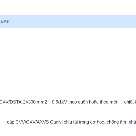
 ĐÁP
vi CXV/DSTA-2×300 mm2 – 0.6/1kV theo cuộn hoặc theo mét — chiết k
 — cáp CVV/CXV/AXVS Cadivi chịu tải trọng cơ học, chống ẩm, ph