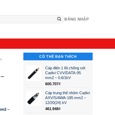
ĐĂNG NHẬP
CÓ THỂ BẠN THÍCH
VI
Cáp điện 1 lõi chống sét
Cadivi CVV/DATA-95
 –
mm2 – 0.6/1kV
600.707
₫
Cáp trung thế nhôm Cadivi
AXV/S/AWA-185 mm2 –
12/20(24) kV
461.948
₫
mm2 –