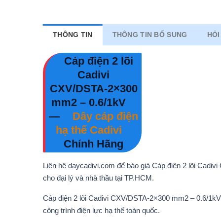
THÔNG TIN
THÔNG TIN BỔ SUNG
HỎI
Cáp điện 2 lõi
Cadivi
CXV/DSTA-2×300
mm2 – 0.6/1kV
—
Dây cáp điện
hạ thế Cadivi
Chính Hãng
Liên hệ daycadivi.com để báo giá Cáp điện 2 lõi Cadi
cho đại lý và nhà thầu tại TP.HCM.
Cáp điện 2 lõi Cadivi CXV/DSTA-2×300 mm2 – 0.6/1kV
công trình điện lực hạ thế toàn quốc.