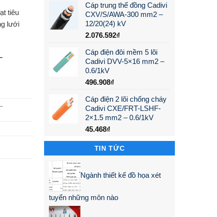
Cáp trung thế đồng Cadivi
t tiêu
CXV/S/AWA-300 mm2 –
12/20(24) kV
g lưới
2.076.592
₫
Cáp điện đôi mềm 5 lõi
–
Cadivi DVV-5×16 mm2 –
0.6/1kV
496.908
₫
Cáp điện 2 lõi chống cháy
–
Cadivi CXE/FRT-LSHF-
2×1.5 mm2 – 0.6/1kV
45.468
₫
TIN TỨC
Ngành thiết kế đồ họa xét
tuyển những môn nào