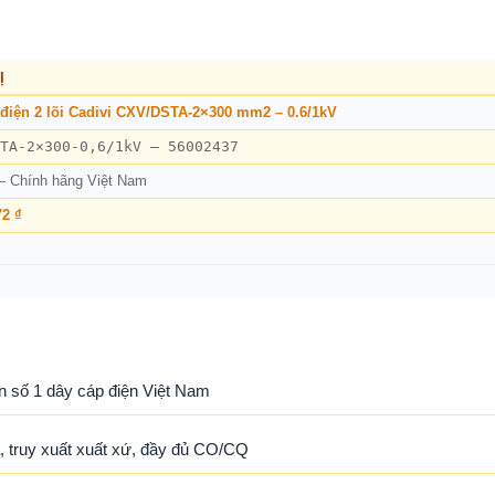
Ị
điện 2 lõi Cadivi CXV/DSTA-2×300 mm2 – 0.6/1kV
TA-2×300-0,6/1kV – 56002437
— Chính hãng Việt Nam
72 ₫
n số 1 dây cáp điện Việt Nam
 truy xuất xuất xứ, đầy đủ CO/CQ