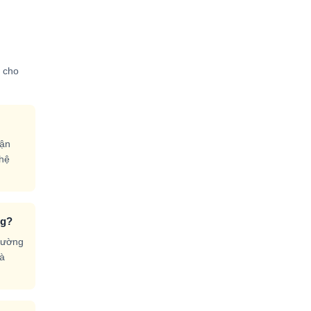
m cho
hận
 hệ
ng?
trường
và