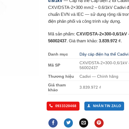
0.6/1kV
— Cáp hạ thế Cáp điện 2 lõi Cadivi
CXV/DSTA-2×300 mm2 – 0.6/1kV Cadivi đạ
chuẩn EVN và IEC — sử dụng rộng rãi tron
điện phân phối và công trình xây dựng.
Mã sản phẩm:
CXV/DSTA-2×300-0,6/1kV 
56002437
. Giá tham khảo:
3.839.972 ₫
.
Danh mục
Dây cáp điện hạ thế Cadivi
CXV/DSTA-2×300-0,6/1kV 
Mã SP
56002437
Thương hiệu
Cadivi — Chính hãng
Giá tham
3.839.972 ₫
khảo
0933320468
NHẮN TIN ZALO