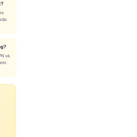
t?
ra
hoặc
ng?
VN và
được