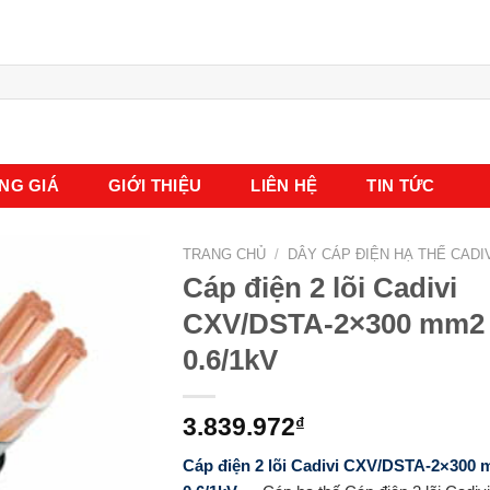
NG GIÁ
GIỚI THIỆU
LIÊN HỆ
TIN TỨC
TRANG CHỦ
/
DÂY CÁP ĐIỆN HẠ THẾ CADI
Cáp điện 2 lõi Cadivi
CXV/DSTA-2×300 mm2
0.6/1kV
3.839.972
₫
Cáp điện 2 lõi Cadivi CXV/DSTA-2×300 