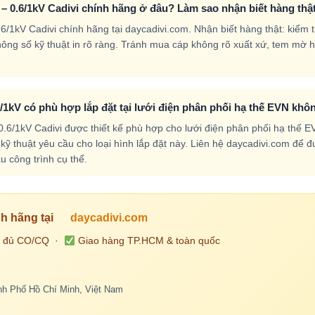
 0.6/1kV Cadivi chính hãng ở đâu? Làm sao nhận biết hàng thậ
1kV Cadivi chính hãng tại daycadivi.com. Nhận biết hàng thật: kiểm t
 thông số kỹ thuật in rõ ràng. Tránh mua cáp không rõ xuất xứ, tem mờ 
/1kV có phù hợp lắp đặt tại lưới điện phân phối hạ thế EVN khô
6/1kV Cadivi được thiết kế phù hợp cho lưới điện phân phối hạ thế E
ỹ thuật yêu cầu cho loại hình lắp đặt này. Liên hệ daycadivi.com để 
u công trình cụ thể.
h hãng tại
daycadivi.com
 đủ CO/CQ ·
Giao hàng TP.HCM & toàn quốc
h Phố Hồ Chí Minh, Việt Nam