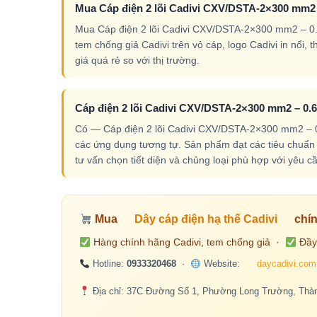
Mua Cáp điện 2 lõi Cadivi CXV/DSTA-2×300 mm2 –
Mua Cáp điện 2 lõi Cadivi CXV/DSTA-2×300 mm2 – 0.6/
tem chống giả Cadivi trên vỏ cáp, logo Cadivi in nổi,
giá quá rẻ so với thị trường.
Cáp điện 2 lõi Cadivi CXV/DSTA-2×300 mm2 – 0.6
Có — Cáp điện 2 lõi Cadivi CXV/DSTA-2×300 mm2 – 0.
các ứng dụng tương tự. Sản phẩm đạt các tiêu chuẩn k
tư vấn chọn tiết diện và chủng loại phù hợp với yêu cầ
Mua
Dây cáp điện hạ thế Cadivi
chín
Hàng chính hãng Cadivi, tem chống giả ·
Đầy
Hotline:
0933320468
·
Website:
daycadivi.com
Địa chỉ: 37C Đường Số 1, Phường Long Trường, Thàn