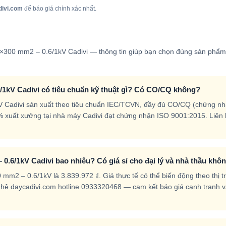
divi.com
để báo giá chính xác nhất.
-2×300 mm2 – 0.6/1kV Cadivi — thông tin giúp bạn chọn đúng sản phẩ
/1kV Cadivi có tiêu chuẩn kỹ thuật gì? Có CO/CQ không?
V Cadivi sản xuất theo tiêu chuẩn IEC/TCVN, đầy đủ CO/CQ (chứng n
% xuất xưởng tại nhà máy Cadivi đạt chứng nhận ISO 9001:2015. Liên
0.6/1kV Cadivi bao nhiêu? Có giá sỉ cho đại lý và nhà thầu khô
mm2 – 0.6/1kV là 3.839.972 ₫. Giá thực tế có thể biến động theo thị 
iên hệ daycadivi.com hotline 0933320468 — cam kết báo giá cạnh tranh 