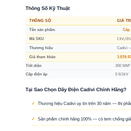
Thông Số Kỹ Thuật
THÔNG SỐ
GIÁ TR
Tên sản phẩm
Cáp 
CXV/DS
Mã SKU
Thương hiệu
Cadivi 
Giá tham khảo
3.839.9
Tiết diện
300 MM²
Cấp điện áp
0.6/1kV
Tại Sao Chọn Dây Điện Cadivi Chính Hãng?
✓
Thương hiệu Cadivi uy tín trên 30 năm — thị phầ
✓
Sản phẩm chính hãng 100% — có tem chống giả,