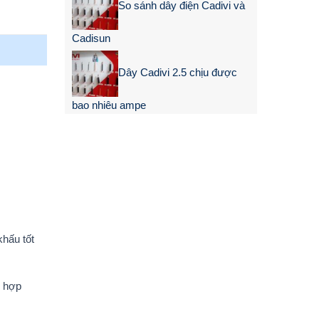
So sánh dây điện Cadivi và
Cadisun
Dây Cadivi 2.5 chịu được
bao nhiêu ampe
hấu tốt
ù hợp