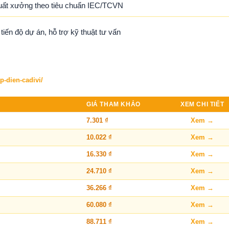
uất xưởng theo tiêu chuẩn IEC/TCVN
ến độ dự án, hỗ trợ kỹ thuật tư vấn
p-dien-cadivi/
GIÁ THAM KHẢO
XEM CHI TIẾT
7.301 ₫
Xem →
10.022 ₫
Xem →
16.330 ₫
Xem →
24.710 ₫
Xem →
36.266 ₫
Xem →
60.080 ₫
Xem →
88.711 ₫
Xem →