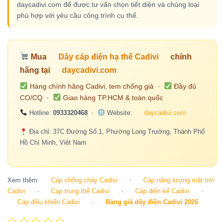
daycadivi.com để được tư vấn chọn tiết diện và chủng loại
phù hợp với yêu cầu công trình cụ thể.
Mua
Dây cáp điện hạ thế Cadivi
chính
hãng tại
daycadivi.com
Hàng chính hãng Cadivi, tem chống giả ·
Đầy đủ
CO/CQ ·
Giao hàng TP.HCM & toàn quốc
Hotline:
0933320468
·
Website:
daycadivi.com
Địa chỉ: 37C Đường Số 1, Phường Long Trường, Thành Phố
Hồ Chí Minh, Việt Nam
Xem thêm:
Cáp chống cháy Cadivi
·
Cáp năng lượng mặt trời
Cadivi
·
Cáp trung thế Cadivi
·
Cáp điện kế Cadivi
·
Cáp điều khiển Cadivi
·
Bảng giá dây điện Cadivi 2026