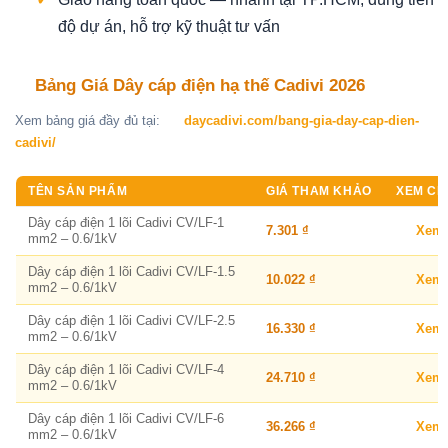
độ dự án, hỗ trợ kỹ thuật tư vấn
Bảng Giá Dây cáp điện hạ thế Cadivi 2026
Xem bảng giá đầy đủ tại:
daycadivi.com/bang-gia-day-cap-dien-
cadivi/
TÊN SẢN PHẨM
GIÁ THAM KHẢO
XEM CHI
Dây cáp điện 1 lõi Cadivi CV/LF-1
7.301 ₫
Xem
mm2 – 0.6/1kV
Dây cáp điện 1 lõi Cadivi CV/LF-1.5
10.022 ₫
Xem
mm2 – 0.6/1kV
Dây cáp điện 1 lõi Cadivi CV/LF-2.5
16.330 ₫
Xem
mm2 – 0.6/1kV
Dây cáp điện 1 lõi Cadivi CV/LF-4
24.710 ₫
Xem
mm2 – 0.6/1kV
Dây cáp điện 1 lõi Cadivi CV/LF-6
36.266 ₫
Xem
mm2 – 0.6/1kV