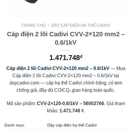
TRANG CHỦ
/
DÂY CÁP ĐIỆN HẠ THẾ CADIVI
Cáp điện 2 lõi Cadivi CVV-2×120 mm2 –
0.6/1kV
1.471.748
₫
Cáp điện 2 lõi Cadivi CVV-2×120 mm2 – 0.6/1kV
— Mua
Cáp điện 2 lõi Cadivi CVV-2×120 mm2 – 0.6/1kV tại
daycadivi.com — cáp hạ thế Cadivi chính hãng, có tem
chống giả, đầy đủ CO/CQ, giao hàng toàn quốc.
Mã sản phẩm:
CVV-2×120-0,6/1kV – 56002766
. Giá tham
khảo:
1.471.748 ₫
.
Danh mục
Dây cáp điện hạ thế Cadivi