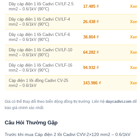
Dây cáp điện 1 lõi Cadivi CV/LF-2.5
17.485 ₫
Xem
mm2 – 0.6/1kV (90°C)
Dây cáp điện 1 lõi Cadivi CV/LF-4
26.438 ₫
Xem
mm2 – 0.6/1kV (90°C)
Dây cáp điện 1 lõi Cadivi CV/LF-6
38.804 ₫
Xem
mm2 – 0.6/1kV (90°C)
Dây cáp điện 1 lõi Cadivi CV/LF-10
64.282 ₫
Xem
mm2 – 0.6/1kV (90°C)
Dây cáp điện 1 lõi Cadivi CV/LF-16
94.932 ₫
Xem
mm2 – 0.6/1kV (90°C)
Cáp điện 1 lõi đồng Cadivi CV-25
143.986 ₫
Xem
mm2 – 0.6/1kV
Giá có thể thay đổi theo biến động đồng thị trường. Liên hệ
daycadivi.com
để
báo giá chính xác nhất.
Câu Hỏi Thường Gặp
Trước khi mua Cáp điện 2 lõi Cadivi CVV-2×120 mm2 – 0.6/1kV