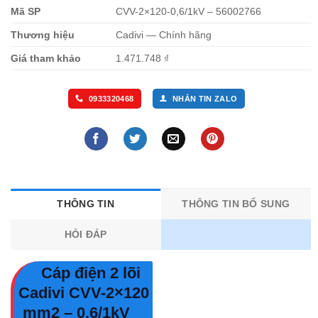
Mã SP
CVV-2×120-0,6/1kV – 56002766
Thương hiệu
Cadivi — Chính hãng
Giá tham khảo
1.471.748 ₫
0933320468
NHẮN TIN ZALO
THÔNG TIN
THÔNG TIN BỔ SUNG
HỎI ĐÁP
Cáp điện 2 lõi
Cadivi CVV-2×120
mm2 – 0.6/1kV