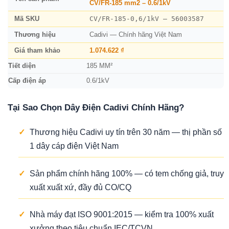
CV/FR-185 mm2 – 0.6/1kV
CV/FR-185-0,6/1kV – 56003587
Mã SKU
Thương hiệu
Cadivi — Chính hãng Việt Nam
Giá tham khảo
1.074.622 ₫
Tiết diện
185 MM²
Cấp điện áp
0.6/1kV
Tại Sao Chọn Dây Điện Cadivi Chính Hãng?
✓
Thương hiệu Cadivi uy tín trên 30 năm — thị phần số
1 dây cáp điện Việt Nam
✓
Sản phẩm chính hãng 100% — có tem chống giả, truy
xuất xuất xứ, đầy đủ CO/CQ
✓
Nhà máy đạt ISO 9001:2015 — kiểm tra 100% xuất
xưởng theo tiêu chuẩn IEC/TCVN