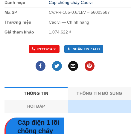
Danh mục
Cáp chống cháy Cadivi
Mã SP
CV/FR-185-0,6/1kV – 56003587
Thương hiệu
Cadivi — Chính hãng
Giá tham khảo
1.074.622 ₫
0933320468
NHẮN TIN ZALO
THÔNG TIN
THÔNG TIN BỔ SUNG
HỎI ĐÁP
Cáp điện 1 lõi
chống cháy