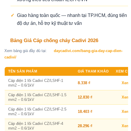
✓
Giao hàng toàn quốc — nhanh tại TP.HCM, đúng tiến
độ dự án, hỗ trợ kỹ thuật tư vấn
Bảng Giá Cáp chống cháy Cadivi 2026
Xem bảng giá đầy đủ tại:
daycadivi.com/bang-gia-day-cap-dien-
cadivi/
TÊN SẢN PHẨM
GIÁ THAM KHẢO
XEM CHI
Cáp điện 1 lõi Cadivi CZ/LSHF-1
8.338 ₫
Xem
mm2 – 0.6/1kV
Cáp điện 1 lõi Cadivi CZ/LSHF-1.5
12.830 ₫
Xem
mm2 – 0.6/1kV
Cáp điện 1 lõi Cadivi CZ/LSHF-2.5
18.403 ₫
Xem
mm2 – 0.6/1kV
Cáp điện 1 lõi Cadivi CZ/LSHF-4
28.296 ₫
Xem
mm2 – 0.6/1kV