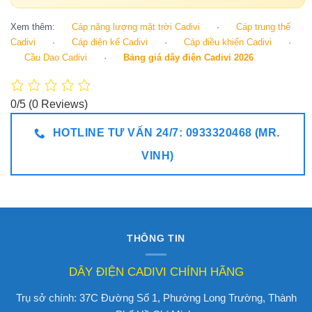
Xem thêm:
Cáp năng lượng mặt trời Cadivi
·
Cáp trung thế
Cadivi
·
Cáp điện kế Cadivi
·
Cáp điều khiển Cadivi
·
Cầu Dao Cadivi
·
Bảng giá dây điện Cadivi 2026
0/5
(0 Reviews)
HOTLINE TƯ VẤN 24/7: 0933320468 (MR.
VINH)
THÔNG TIN
DÂY ĐIỆN CADIVI CHÍNH HÃNG
Trụ sở chính: 37C Đường Số 1, Phường Long Trường, Thành