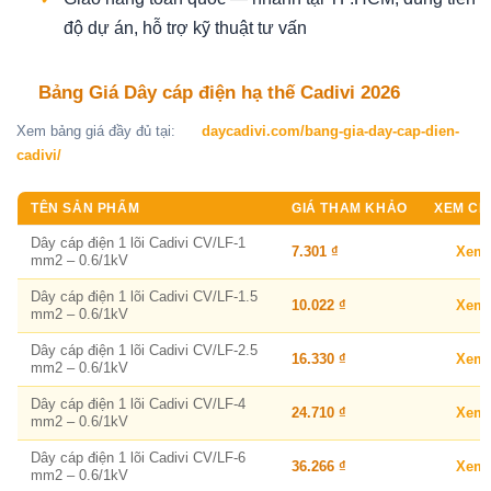
độ dự án, hỗ trợ kỹ thuật tư vấn
Bảng Giá Dây cáp điện hạ thế Cadivi 2026
Xem bảng giá đầy đủ tại:
daycadivi.com/bang-gia-day-cap-dien-
cadivi/
TÊN SẢN PHẨM
GIÁ THAM KHẢO
XEM CHI
Dây cáp điện 1 lõi Cadivi CV/LF-1
7.301 ₫
Xem
mm2 – 0.6/1kV
Dây cáp điện 1 lõi Cadivi CV/LF-1.5
10.022 ₫
Xem
mm2 – 0.6/1kV
Dây cáp điện 1 lõi Cadivi CV/LF-2.5
16.330 ₫
Xem
mm2 – 0.6/1kV
Dây cáp điện 1 lõi Cadivi CV/LF-4
24.710 ₫
Xem
mm2 – 0.6/1kV
Dây cáp điện 1 lõi Cadivi CV/LF-6
36.266 ₫
Xem
mm2 – 0.6/1kV