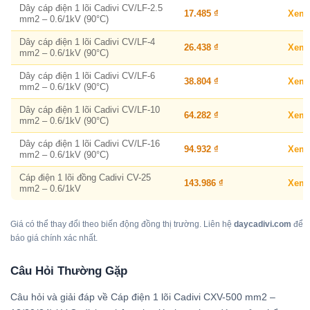
Dây cáp điện 1 lõi Cadivi CV/LF-2.5
17.485 ₫
Xem
mm2 – 0.6/1kV (90°C)
Dây cáp điện 1 lõi Cadivi CV/LF-4
26.438 ₫
Xem
mm2 – 0.6/1kV (90°C)
Dây cáp điện 1 lõi Cadivi CV/LF-6
38.804 ₫
Xem
mm2 – 0.6/1kV (90°C)
Dây cáp điện 1 lõi Cadivi CV/LF-10
64.282 ₫
Xem
mm2 – 0.6/1kV (90°C)
Dây cáp điện 1 lõi Cadivi CV/LF-16
94.932 ₫
Xem
mm2 – 0.6/1kV (90°C)
Cáp điện 1 lõi đồng Cadivi CV-25
143.986 ₫
Xem
mm2 – 0.6/1kV
Giá có thể thay đổi theo biến động đồng thị trường. Liên hệ
daycadivi.com
để
báo giá chính xác nhất.
Câu Hỏi Thường Gặp
Câu hỏi và giải đáp về Cáp điện 1 lõi Cadivi CXV-500 mm2 –