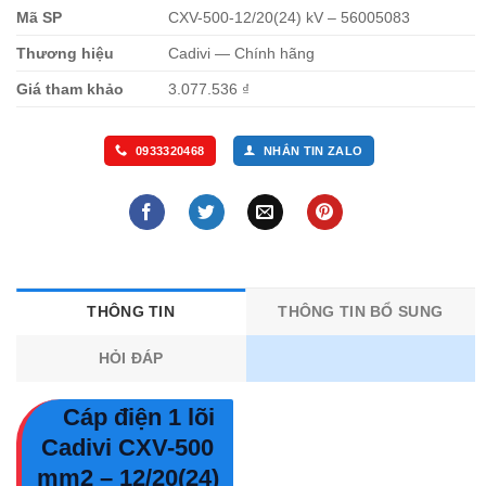
Mã SP
CXV-500-12/20(24) kV – 56005083
Thương hiệu
Cadivi — Chính hãng
Giá tham khảo
3.077.536 ₫
0933320468
NHẮN TIN ZALO
THÔNG TIN
THÔNG TIN BỔ SUNG
HỎI ĐÁP
Cáp điện 1 lõi
Cadivi CXV-500
mm2 – 12/20(24)