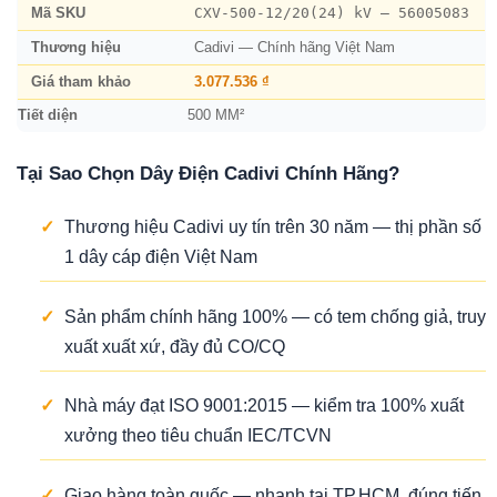
CXV-500-12/20(24) kV – 56005083
Mã SKU
Thương hiệu
Cadivi — Chính hãng Việt Nam
Giá tham khảo
3.077.536 ₫
Tiết diện
500 MM²
Tại Sao Chọn Dây Điện Cadivi Chính Hãng?
✓
Thương hiệu Cadivi uy tín trên 30 năm — thị phần số
1 dây cáp điện Việt Nam
✓
Sản phẩm chính hãng 100% — có tem chống giả, truy
xuất xuất xứ, đầy đủ CO/CQ
✓
Nhà máy đạt ISO 9001:2015 — kiểm tra 100% xuất
xưởng theo tiêu chuẩn IEC/TCVN
✓
Giao hàng toàn quốc — nhanh tại TP.HCM, đúng tiến