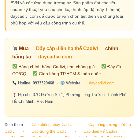
EVN và các ứng dụng tương tự. Sản phẩm đạt các tiêu
chuẩn kỹ thuật yêu cầu cho loại hình lắp đặt này. Liên hệ
daycadivi.com để được tư vấn chọn tiết diện và chủng loại
phù hợp với yêu cầu công trình cụ thể.
Mua
Dây cáp điện hạ thế Cadivi
chính
hãng tại
daycadivi.com
Hàng chính hãng Cadivi, tem chống giả ·
Đầy đủ
CO/CQ ·
Giao hàng TP.HCM & toàn quốc
Hotline:
0933320468
·
Website:
daycadivi.com
Địa chỉ: 37C Đường Số 1, Phường Long Trường, Thành Phố
Hồ Chí Minh, Việt Nam
Xem thêm:
Cáp chống cháy Cadivi
·
Cáp năng lượng mặt trời
Cadivi
·
Cáp trung thế Cadivi
·
Cáp điện kế Cadivi
·