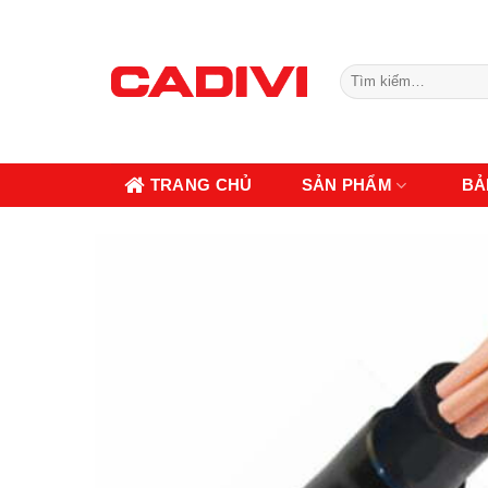
Skip
to
content
Tìm
kiếm:
TRANG CHỦ
SẢN PHẨM
BẢ