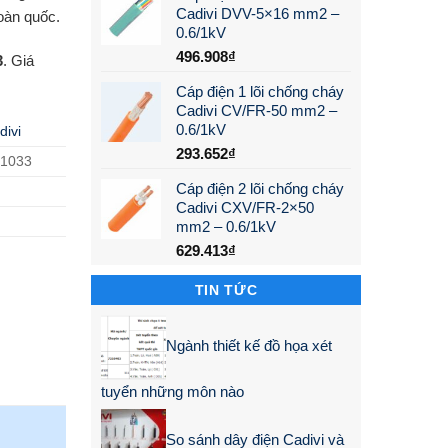
Cadivi DVV-5×16 mm2 –
oàn quốc.
0.6/1kV
496.908
₫
3
. Giá
Cáp điện 1 lõi chống cháy
Cadivi CV/FR-50 mm2 –
0.6/1kV
divi
293.652
₫
01033
Cáp điện 2 lõi chống cháy
Cadivi CXV/FR-2×50
mm2 – 0.6/1kV
629.413
₫
TIN TỨC
Ngành thiết kế đồ họa xét
tuyển những môn nào
So sánh dây điện Cadivi và