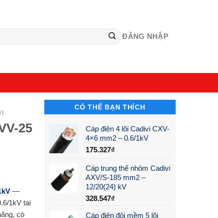
ĐĂNG NHẬP
CÓ THỂ BẠN THÍCH
VI
CVV-25
Cáp điện 4 lõi Cadivi CXV-
4×6 mm2 – 0.6/1kV
175.327
₫
Cáp trung thế nhôm Cadivi
AXV/S-185 mm2 –
12/20(24) kV
1kV
—
328.547
₫
.6/1kV tại
hãng, có
Cáp điện đôi mềm 5 lõi