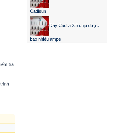
Cadisun
Dây Cadivi 2.5 chịu được
bao nhiêu ampe
iểm tra
trình