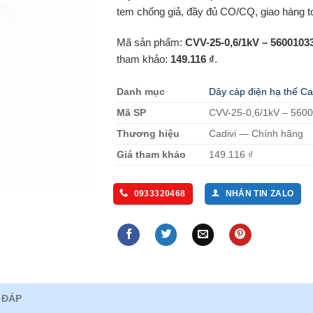
tem chống giả, đầy đủ CO/CQ, giao hàng t
Mã sản phẩm:
CVV-25-0,6/1kV – 5600103
tham khảo:
149.116 ₫
.
Danh mục
Dây cáp điện hạ thế Ca
Mã SP
CVV-25-0,6/1kV – 560
Thương hiệu
Cadivi — Chính hãng
Giá tham khảo
149.116 ₫
0933320468
NHẮN TIN ZALO
 ĐÁP