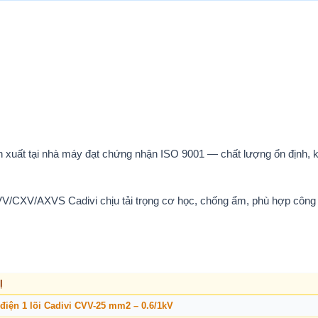
n xuất tại nhà máy đạt chứng nhận ISO 9001 — chất lượng ổn định, k
V/CXV/AXVS Cadivi chịu tải trọng cơ học, chống ẩm, phù hợp công 
Ị
điện 1 lõi Cadivi CVV-25 mm2 – 0.6/1kV