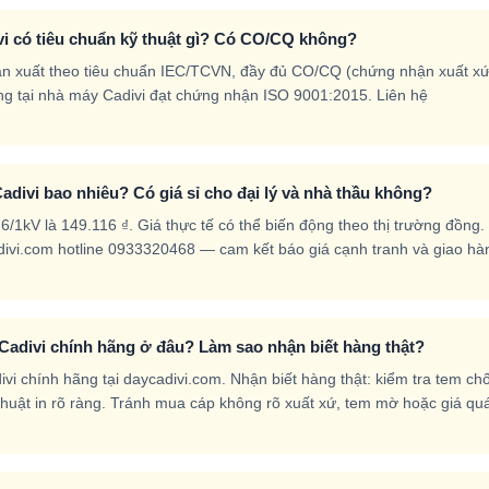
vi có tiêu chuẩn kỹ thuật gì? Có CO/CQ không?
sản xuất theo tiêu chuẩn IEC/TCVN, đầy đủ CO/CQ (chứng nhận xuất xứ
g tại nhà máy Cadivi đạt chứng nhận ISO 9001:2015. Liên hệ
adivi bao nhiêu? Có giá sỉ cho đại lý và nhà thầu không?
/1kV là 149.116 ₫. Giá thực tế có thể biến động theo thị trường đồng.
ycadivi.com hotline 0933320468 — cam kết báo giá cạnh tranh và giao hà
 Cadivi chính hãng ở đâu? Làm sao nhận biết hàng thật?
i chính hãng tại daycadivi.com. Nhận biết hàng thật: kiểm tra tem ch
ỹ thuật in rõ ràng. Tránh mua cáp không rõ xuất xứ, tem mờ hoặc giá qu