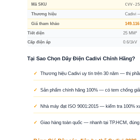
CVV-25
Mã SKU
Thương hiệu
Cadivi 
Giá tham khảo
149.116
Tiết diện
25 MM²
Cấp điện áp
0.6/1kV
Tại Sao Chọn Dây Điện Cadivi Chính Hãng?
✓
Thương hiệu Cadivi uy tín trên 30 năm — thị phầ
✓
Sản phẩm chính hãng 100% — có tem chống giả,
✓
Nhà máy đạt ISO 9001:2015 — kiểm tra 100% x
✓
Giao hàng toàn quốc — nhanh tại TP.HCM, đúng ti