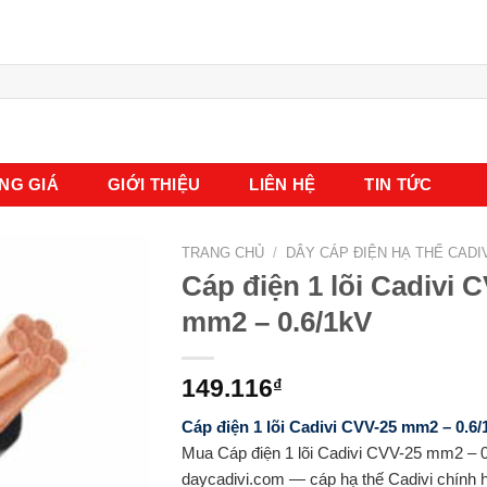
NG GIÁ
GIỚI THIỆU
LIÊN HỆ
TIN TỨC
TRANG CHỦ
/
DÂY CÁP ĐIỆN HẠ THẾ CADI
Cáp điện 1 lõi Cadivi 
mm2 – 0.6/1kV
149.116
₫
Cáp điện 1 lõi Cadivi CVV-25 mm2 – 0.6/
Mua Cáp điện 1 lõi Cadivi CVV-25 mm2 – 0
daycadivi.com — cáp hạ thế Cadivi chính 