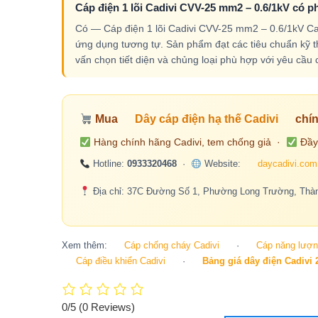
Cáp điện 1 lõi Cadivi CVV-25 mm2 – 0.6/1kV có p
Có — Cáp điện 1 lõi Cadivi CVV-25 mm2 – 0.6/1kV Cad
ứng dụng tương tự. Sản phẩm đạt các tiêu chuẩn kỹ th
vấn chọn tiết diện và chủng loại phù hợp với yêu cầu c
Mua
Dây cáp điện hạ thế Cadivi
chín
Hàng chính hãng Cadivi, tem chống giả ·
Đầy
Hotline:
0933320468
·
Website:
daycadivi.com
Địa chỉ: 37C Đường Số 1, Phường Long Trường, Thàn
Xem thêm:
Cáp chống cháy Cadivi
·
Cáp năng lượng
Cáp điều khiển Cadivi
·
Bảng giá dây điện Cadivi 
0/5
(0 Reviews)