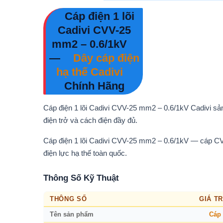
Cáp điện 1 lõi
Cadivi CVV-25
mm2 – 0.6/1kV
—
Dây cáp điện
hạ thế Cadivi
Chính Hãng
Cáp điện 1 lõi Cadivi CVV-25 mm2 – 0.6/1kV Cadivi sả
điện trở và cách điện đầy đủ.
Cáp điện 1 lõi Cadivi CVV-25 mm2 – 0.6/1kV — cáp CV
điện lực hạ thế toàn quốc.
Thông Số Kỹ Thuật
THÔNG SỐ
GIÁ TR
Tên sản phẩm
Cáp 