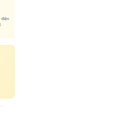
 điện
ể
·