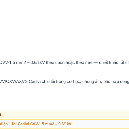
i CVV-1.5 mm2 – 0.6/1kV theo cuộn hoặc theo mét — chiết khấu tốt ch
VV/CXV/AXVS Cadivi chịu tải trọng cơ học, chống ẩm, phù hợp công 
Ị
điện 1 lõi Cadivi CVV-1.5 mm2 – 0.6/1kV