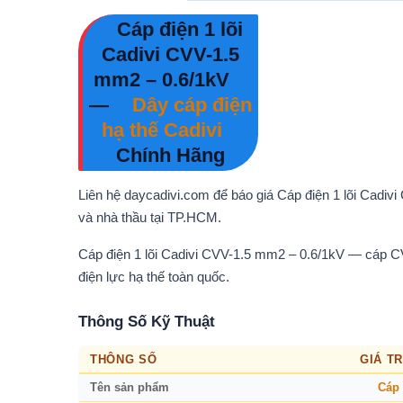
Cáp điện 1 lõi
Cadivi CVV-1.5
mm2 – 0.6/1kV
—
Dây cáp điện
hạ thế Cadivi
Chính Hãng
Liên hệ daycadivi.com để báo giá Cáp điện 1 lõi Cadiv
và nhà thầu tại TP.HCM.
Cáp điện 1 lõi Cadivi CVV-1.5 mm2 – 0.6/1kV — cáp C
điện lực hạ thế toàn quốc.
Thông Số Kỹ Thuật
THÔNG SỐ
GIÁ TR
Tên sản phẩm
Cáp 