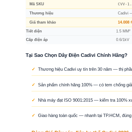
CVV-1.
Mã SKU
Thương hiệu
Cadivi 
Giá tham khảo
14.008 
Tiết diện
1.5 MM²
Cấp điện áp
0.6/1kV
Tại Sao Chọn Dây Điện Cadivi Chính Hãng?
✓
Thương hiệu Cadivi uy tín trên 30 năm — thị phầ
✓
Sản phẩm chính hãng 100% — có tem chống giả,
✓
Nhà máy đạt ISO 9001:2015 — kiểm tra 100% x
✓
Giao hàng toàn quốc — nhanh tại TP.HCM, đúng ti