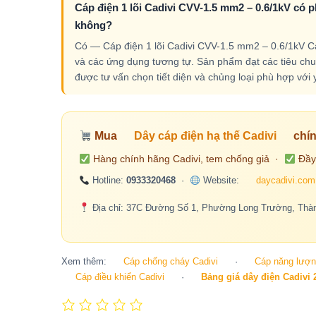
Cáp điện 1 lõi Cadivi CVV-1.5 mm2 – 0.6/1kV có p
không?
Có — Cáp điện 1 lõi Cadivi CVV-1.5 mm2 – 0.6/1kV Ca
và các ứng dụng tương tự. Sản phẩm đạt các tiêu chuẩ
được tư vấn chọn tiết diện và chủng loại phù hợp với 
Mua
Dây cáp điện hạ thế Cadivi
chín
Hàng chính hãng Cadivi, tem chống giả ·
Đầy
Hotline:
0933320468
·
Website:
daycadivi.com
Địa chỉ: 37C Đường Số 1, Phường Long Trường, Thàn
Xem thêm:
Cáp chống cháy Cadivi
·
Cáp năng lượng
Cáp điều khiển Cadivi
·
Bảng giá dây điện Cadivi 