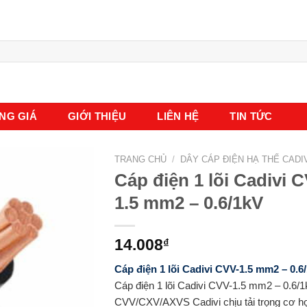
NG GIÁ
GIỚI THIỆU
LIÊN HỆ
TIN TỨC
TRANG CHỦ
/
DÂY CÁP ĐIỆN HẠ THẾ CADI
Cáp điện 1 lõi Cadivi 
1.5 mm2 – 0.6/1kV
14.008
₫
Cáp điện 1 lõi Cadivi CVV-1.5 mm2 – 0.6
Cáp điện 1 lõi Cadivi CVV-1.5 mm2 – 0.6/
CVV/CXV/AXVS Cadivi chịu tải trọng cơ h