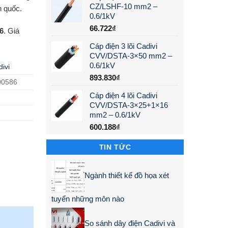
CZ/LSHF-10 mm2 –
n quốc.
0.6/1kV
66.722
₫
6
. Giá
Cáp điện 3 lõi Cadivi
CVV/DSTA-3×50 mm2 –
0.6/1kV
ivi
893.830
₫
00586
Cáp điện 4 lõi Cadivi
CVV/DSTA-3×25+1×16
mm2 – 0.6/1kV
600.188
₫
TIN TỨC
Ngành thiết kế đồ họa xét
tuyển những môn nào
So sánh dây điện Cadivi và