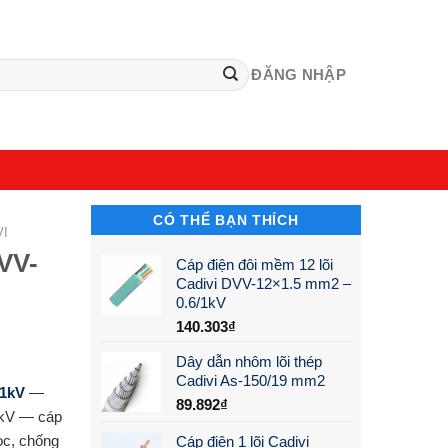
ĐĂNG NHẬP
CÓ THỂ BẠN THÍCH
VI
CVV-
Cáp điện đôi mềm 12 lõi
Cadivi DVV-12×1.5 mm2 –
0.6/1kV
140.303
₫
Dây dẫn nhôm lõi thép
Cadivi As-150/19 mm2
/1kV
—
89.892
₫
1kV — cáp
ọc, chống
Cáp điện 1 lõi Cadivi