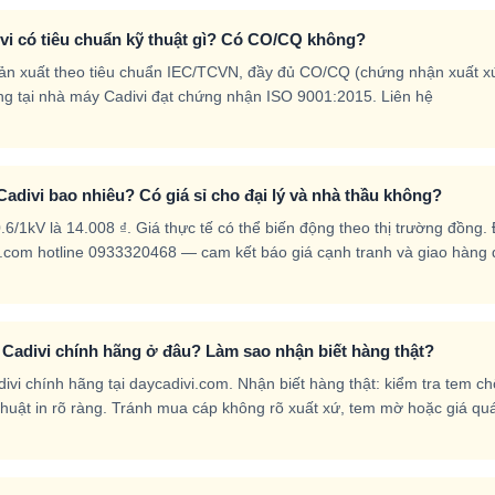
ivi có tiêu chuẩn kỹ thuật gì? Có CO/CQ không?
 sản xuất theo tiêu chuẩn IEC/TCVN, đầy đủ CO/CQ (chứng nhận xuất x
g tại nhà máy Cadivi đạt chứng nhận ISO 9001:2015. Liên hệ
Cadivi bao nhiêu? Có giá sỉ cho đại lý và nhà thầu không?
6/1kV là 14.008 ₫. Giá thực tế có thể biến động theo thị trường đồng.
divi.com hotline 0933320468 — cam kết báo giá cạnh tranh và giao hàng
V Cadivi chính hãng ở đâu? Làm sao nhận biết hàng thật?
vi chính hãng tại daycadivi.com. Nhận biết hàng thật: kiểm tra tem c
ỹ thuật in rõ ràng. Tránh mua cáp không rõ xuất xứ, tem mờ hoặc giá qu