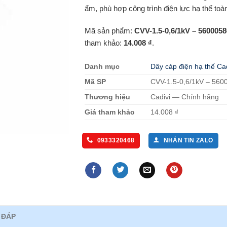
ẩm, phù hợp công trình điện lực hạ thế toà
Mã sản phẩm:
CVV-1.5-0,6/1kV – 5600058
tham khảo:
14.008 ₫
.
Danh mục
Dây cáp điện hạ thế Cad
Mã SP
CVV-1.5-0,6/1kV – 560
Thương hiệu
Cadivi — Chính hãng
Giá tham khảo
14.008 ₫
0933320468
NHẮN TIN ZALO
 ĐÁP