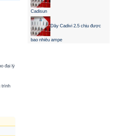
Cadisun
Dây Cadivi 2.5 chịu được
bao nhiêu ampe
o đại lý
trình