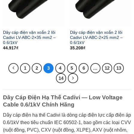
Dây cáp điện vặn xoắn 2 lõi
Dây cáp điện vặn xoắn 2 lõi
Cadivi LV-ABC-2×35 mm2 –
Cadivi LV-ABC-2×25 mm2 –
0.6/1kV
0.6/1kV
44.917
₫
35.208
₫
1
2
3
4
5
6
…
12
13
14
Dây Cáp Điện Hạ Thế Cadivi — Low Voltage
Cable 0.6/1kV Chính Hãng
Dây cáp điện hạ thế Cadivi là dòng cáp điện lực cấp điện áp
0.6/1kV theo tiêu chuẩn IEC 60502-1, bao gồm các loại CVV
(ruột đồng, PVC), CXV (ruột đồng, XLPE), AXV (ruột nhôm,