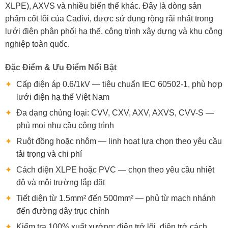
XLPE), AXVS và nhiều biến thể khác. Đây là dòng sản
phẩm cốt lõi của Cadivi, được sử dụng rộng rãi nhất trong
lưới điện phân phối hạ thế, công trình xây dựng và khu công
nghiệp toàn quốc.
Đặc Điểm & Ưu Điểm Nổi Bật
✦
Cấp điện áp 0.6/1kV — tiêu chuẩn IEC 60502-1, phù hợp
lưới điện hạ thế Việt Nam
✦
Đa dạng chủng loại: CVV, CXV, AXV, AXVS, CVV-S —
phủ mọi nhu cầu công trình
✦
Ruột đồng hoặc nhôm — linh hoạt lựa chọn theo yêu cầu
tải trọng và chi phí
✦
Cách điện XLPE hoặc PVC — chọn theo yêu cầu nhiệt
độ và môi trường lắp đặt
✦
Tiết diện từ 1.5mm² đến 500mm² — phủ từ mạch nhánh
đến đường dây trục chính
✦
Kiểm tra 100% xuất xưởng: điện trở lõi, điện trở cách