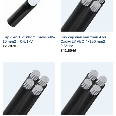
Cáp điện 1 lõi nhôm Cadivi AXV-
Dây cáp điện vặn xoắn 4 lõi
10 mm2 – 0.6/1kV
Cadivi LV-ABC-4×150 mm2 –
0.6/1kV
12.787
₫
341.604
₫